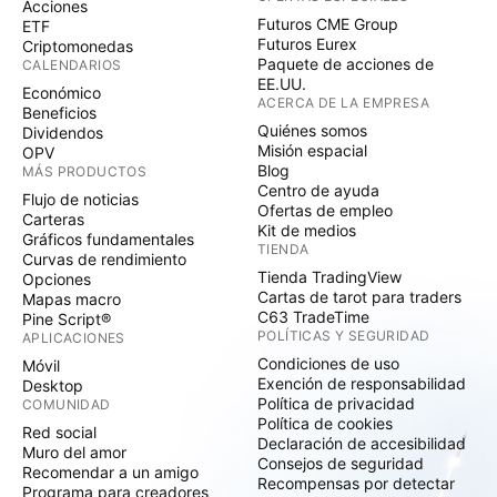
Acciones
Futuros CME Group
ETF
Futuros Eurex
Criptomonedas
Paquete de acciones de
CALENDARIOS
EE.UU.
Económico
ACERCA DE LA EMPRESA
Beneficios
Quiénes somos
Dividendos
Misión espacial
OPV
Blog
MÁS PRODUCTOS
Centro de ayuda
Flujo de noticias
Ofertas de empleo
Carteras
Kit de medios
Gráficos fundamentales
TIENDA
Curvas de rendimiento
Tienda TradingView
Opciones
Cartas de tarot para traders
Mapas macro
C63 TradeTime
Pine Script®
POLÍTICAS Y SEGURIDAD
APLICACIONES
Condiciones de uso
Móvil
Exención de responsabilidad
Desktop
Política de privacidad
COMUNIDAD
Política de cookies
Red social
Declaración de accesibilidad
Muro del amor
Consejos de seguridad
Recomendar a un amigo
Recompensas por detectar
Programa para creadores