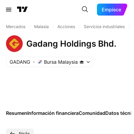
Empiece
Mercados
/
Malasia
/
Acciones
/
Servicios industriales
/
Gadang Holdings Bhd.
GADANG
Bursa Malaysia
Resumen
Información financiera
Comunidad
Datos técni
Atrás