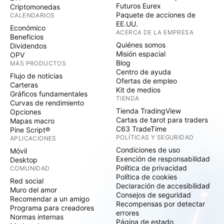
Futuros Eurex
Criptomonedas
Paquete de acciones de
CALENDARIOS
EE.UU.
Económico
ACERCA DE LA EMPRESA
Beneficios
Quiénes somos
Dividendos
Misión espacial
OPV
Blog
MÁS PRODUCTOS
Centro de ayuda
Flujo de noticias
Ofertas de empleo
Carteras
Kit de medios
Gráficos fundamentales
TIENDA
Curvas de rendimiento
Tienda TradingView
Opciones
Cartas de tarot para traders
Mapas macro
C63 TradeTime
Pine Script®
POLÍTICAS Y SEGURIDAD
APLICACIONES
Condiciones de uso
Móvil
Exención de responsabilidad
Desktop
Política de privacidad
COMUNIDAD
Política de cookies
Red social
Declaración de accesibilidad
Muro del amor
Consejos de seguridad
Recomendar a un amigo
Recompensas por detectar
Programa para creadores
errores
Normas internas
Página de estado