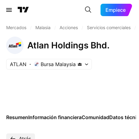
Empiece
Mercados
/
Malasia
/
Acciones
/
Servicios comerciales
/
Atlan Holdings Bhd.
ATLAN
Bursa Malaysia
Resumen
Información financiera
Comunidad
Datos técni
Atrás