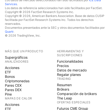
Los datos de mercado seleccionados han sido facilitados por
ICE Data
Services
.
Los datos de referencia seleccionados han sido facilitados por FactSet.
Copyright © 2026 FactSet Research Systems Inc.
Copyright © 2026, American Bankers Association. Base de datos CUSIP
facilitada por FactSet Research Systems Inc. Todos los derechos
reservados.
Documentos presentados ante la SEC y otros documentos facilitados por
Quartr
.
© 2026 TradingView, Inc.
MÁS QUE UN PRODUCTO
HERRAMIENTAS Y
SUSCRIPCIONES
Supergráficos
Funcionalidades
ANALIZADORES
Precios
Acciones
Datos de mercado
ETF
Regalar planes
Bonos
TRADING
Criptomonedas
Resumen
Pares CEX
Brókers
Pares DEX
Comparación de brókers
Pine
The Leap
MAPAS DE CALOR
OFERTAS ESPECIALES
Acciones
Futuros CME Group
ETF