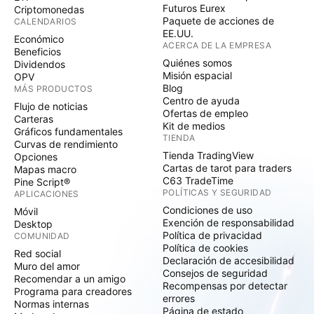
Futuros Eurex
Criptomonedas
Paquete de acciones de
CALENDARIOS
EE.UU.
Económico
ACERCA DE LA EMPRESA
Beneficios
Quiénes somos
Dividendos
Misión espacial
OPV
Blog
MÁS PRODUCTOS
Centro de ayuda
Flujo de noticias
Ofertas de empleo
Carteras
Kit de medios
Gráficos fundamentales
TIENDA
Curvas de rendimiento
Tienda TradingView
Opciones
Cartas de tarot para traders
Mapas macro
C63 TradeTime
Pine Script®
POLÍTICAS Y SEGURIDAD
APLICACIONES
Condiciones de uso
Móvil
Exención de responsabilidad
Desktop
Política de privacidad
COMUNIDAD
Política de cookies
Red social
Declaración de accesibilidad
Muro del amor
Consejos de seguridad
Recomendar a un amigo
Recompensas por detectar
Programa para creadores
errores
Normas internas
Página de estado