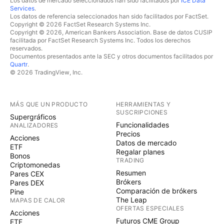
Los datos de mercado seleccionados han sido facilitados por
ICE Data
Services
.
Los datos de referencia seleccionados han sido facilitados por FactSet.
Copyright © 2026 FactSet Research Systems Inc.
Copyright © 2026, American Bankers Association. Base de datos CUSIP
facilitada por FactSet Research Systems Inc. Todos los derechos
reservados.
Documentos presentados ante la SEC y otros documentos facilitados por
Quartr
.
© 2026 TradingView, Inc.
MÁS QUE UN PRODUCTO
HERRAMIENTAS Y
SUSCRIPCIONES
Supergráficos
Funcionalidades
ANALIZADORES
Precios
Acciones
Datos de mercado
ETF
Regalar planes
Bonos
TRADING
Criptomonedas
Resumen
Pares CEX
Brókers
Pares DEX
Comparación de brókers
Pine
The Leap
MAPAS DE CALOR
OFERTAS ESPECIALES
Acciones
Futuros CME Group
ETF