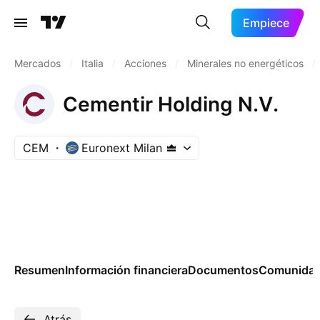
Empiece
Mercados
/
Italia
/
Acciones
/
Minerales no energéticos
/
Cementir Holding N.V.
CEM
Euronext Milan
Resumen
Información financiera
Documentos
Comunida
Atrás