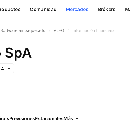
roductos
Comunidad
Mercados
Brókers
M
Software empaquetado
/
ALFO
/
Información financiera
o SpA
icos
Previsiones
Estacionales
Más