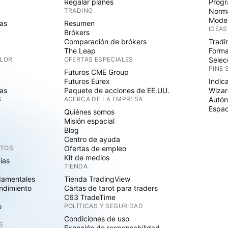
Regalar planes
Progr
TRADING
Norma
Mode
as
Resumen
IDEAS
Brókers
Comparación de brókers
Tradi
The Leap
Forma
ALOR
OFERTAS ESPECIALES
Selec
PINE 
Futuros CME Group
Futuros Eurex
Indic
as
Paquete de acciones de EE.UU.
Wizar
S
ACERCA DE LA EMPRESA
Autó
Espac
Quiénes somos
Misión espacial
Blog
Centro de ayuda
CTOS
Ofertas de empleo
Kit de medios
cias
TIENDA
damentales
Tienda TradingView
ndimiento
Cartas de tarot para traders
C63 TradeTime
o
POLÍTICAS Y SEGURIDAD
Condiciones de uso
S
Exención de responsabilidad