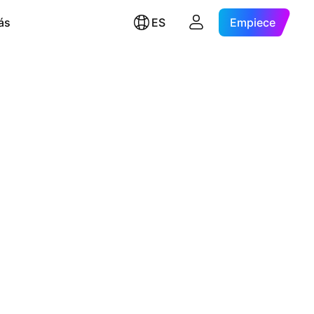
ás
ES
Empiece