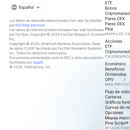
ETF
Español
Bonos
Criptomoned
Pares CEX
Los datos de mercado seleccionados han sido facilitados
Pares DEX
por
ICE Data Services
.
Pine
Los datos de referencia seleccionados han sido facilitados
MAPAS DE C
por FactSet. Copyright © 2026 FactSet Research Systems
Inc.
Acciones
Copyright © 2026, American Bankers Association. Base
ETF
de datos CUSIP facilitada por FactSet Research Systems
Criptomoned
Inc. Todos los derechos reservados.
CALENDARIO
Documentos presentados ante la SEC y otros documentos
facilitados por
Quartr
.
Económico
© 2026 TradingView, Inc.
Beneficios
Dividendos
OPV
MÁS PRODU
Flujo de noti
Carteras
Gráficos fun
Curvas de re
Opciones
Mapas macr
Pine Script®
APLICACIONE