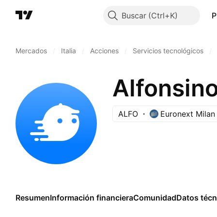
Buscar
P
Mercados
/
Italia
/
Acciones
/
Servicios tecnológicos
/
Alfonsin
ALFO
Euronext Milan
Resumen
Información financiera
Comunidad
Datos técn