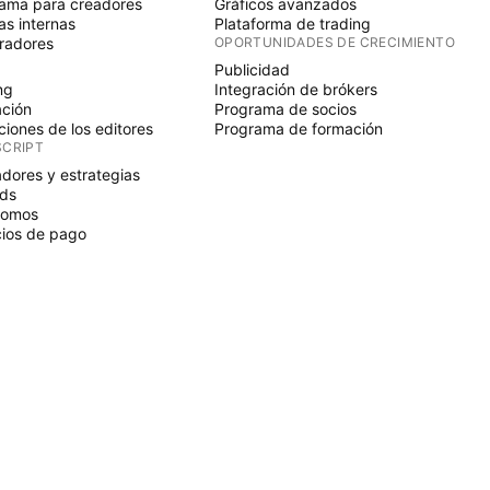
ama para creadores
Gráficos avanzados
s internas
Plataforma de trading
radores
OPORTUNIDADES DE CRECIMIENTO
Publicidad
ng
Integración de brókers
ción
Programa de socios
ciones de los editores
Programa de formación
SCRIPT
adores y estrategias
ds
nomos
ios de pago