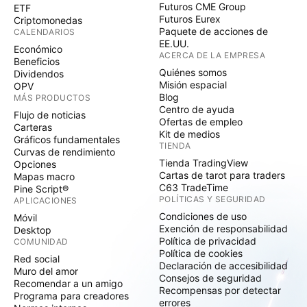
Futuros CME Group
ETF
Futuros Eurex
Criptomonedas
Paquete de acciones de
CALENDARIOS
EE.UU.
Económico
ACERCA DE LA EMPRESA
Beneficios
Quiénes somos
Dividendos
Misión espacial
OPV
Blog
MÁS PRODUCTOS
Centro de ayuda
Flujo de noticias
Ofertas de empleo
Carteras
Kit de medios
Gráficos fundamentales
TIENDA
Curvas de rendimiento
Tienda TradingView
Opciones
Cartas de tarot para traders
Mapas macro
C63 TradeTime
Pine Script®
POLÍTICAS Y SEGURIDAD
APLICACIONES
Condiciones de uso
Móvil
Exención de responsabilidad
Desktop
Política de privacidad
COMUNIDAD
Política de cookies
Red social
Declaración de accesibilidad
Muro del amor
Consejos de seguridad
Recomendar a un amigo
Recompensas por detectar
Programa para creadores
errores