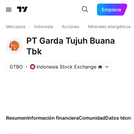
Empiece
Mercados
/
Indonesia
/
Acciones
/
Minerales energéticos
PT Garda Tujuh Buana
Tbk
GTBO
Indonesia Stock Exchange
Resumen
Información financiera
Comunidad
Datos técni