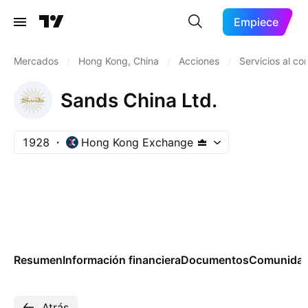
Empiece
Mercados
/
Hong Kong, China
/
Acciones
/
Servicios al c
Sands China Ltd.
1928
Hong Kong Exchange
Resumen
Información financiera
Documentos
Comunida
Atrás