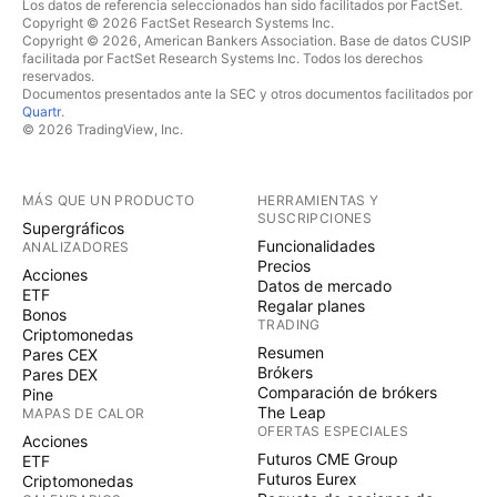
Los datos de referencia seleccionados han sido facilitados por FactSet.
Copyright © 2026 FactSet Research Systems Inc.
Copyright © 2026, American Bankers Association. Base de datos CUSIP
facilitada por FactSet Research Systems Inc. Todos los derechos
reservados.
Documentos presentados ante la SEC y otros documentos facilitados por
Quartr
.
© 2026 TradingView, Inc.
MÁS QUE UN PRODUCTO
HERRAMIENTAS Y
SUSCRIPCIONES
Supergráficos
Funcionalidades
ANALIZADORES
Precios
Acciones
Datos de mercado
ETF
Regalar planes
Bonos
TRADING
Criptomonedas
Resumen
Pares CEX
Brókers
Pares DEX
Comparación de brókers
Pine
The Leap
MAPAS DE CALOR
OFERTAS ESPECIALES
Acciones
Futuros CME Group
ETF
Futuros Eurex
Criptomonedas