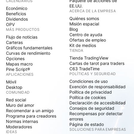
Paquete de acciones de
CALENDARIOS
EE.UU.
Económico
ACERCA DE LA EMPRESA
Beneficios
Quiénes somos
Dividendos
Misión espacial
OPV
Blog
MÁS PRODUCTOS
Centro de ayuda
Flujo de noticias
Ofertas de empleo
Carteras
Kit de medios
Gráficos fundamentales
TIENDA
Curvas de rendimiento
Tienda TradingView
Opciones
Cartas de tarot para traders
Mapas macro
C63 TradeTime
Pine Script®
POLÍTICAS Y SEGURIDAD
APLICACIONES
Condiciones de uso
Móvil
Exención de responsabilidad
Desktop
Política de privacidad
COMUNIDAD
Política de cookies
Red social
Declaración de accesibilidad
Muro del amor
Consejos de seguridad
Recomendar a un amigo
Recompensas por detectar
Programa para creadores
errores
Normas internas
Página de estado
Moderadores
SOLUCIONES PARA EMPRESAS
IDEAS