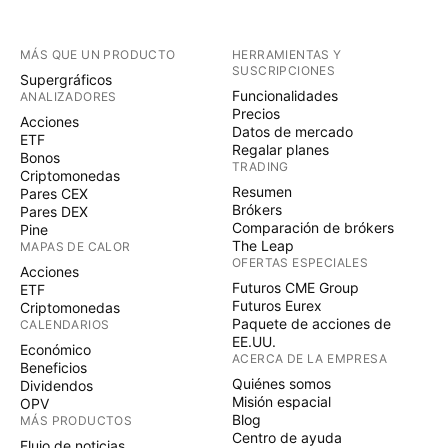
MÁS QUE UN PRODUCTO
HERRAMIENTAS Y
SUSCRIPCIONES
Supergráficos
Funcionalidades
ANALIZADORES
Precios
Acciones
Datos de mercado
ETF
Regalar planes
Bonos
TRADING
Criptomonedas
Resumen
Pares CEX
Brókers
Pares DEX
Comparación de brókers
Pine
The Leap
MAPAS DE CALOR
OFERTAS ESPECIALES
Acciones
Futuros CME Group
ETF
Futuros Eurex
Criptomonedas
Paquete de acciones de
CALENDARIOS
EE.UU.
Económico
ACERCA DE LA EMPRESA
Beneficios
Quiénes somos
Dividendos
Misión espacial
OPV
Blog
MÁS PRODUCTOS
Centro de ayuda
Flujo de noticias