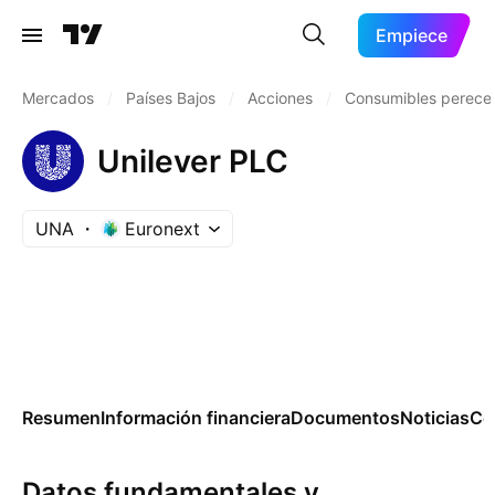
Empiece
Mercados
/
Países Bajos
/
Acciones
/
Consumibles perece
Unilever PLC
UNA
Euronext
Resumen
Información financiera
Documentos
Noticias
Co
Datos fundamentales y