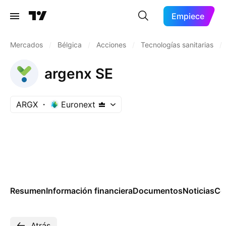
Empiece
Mercados
/
Bélgica
/
Acciones
/
Tecnologías sanitarias
/
argenx SE
ARGX
Euronext
Resumen
Información financiera
Documentos
Noticias
Co
Atrás