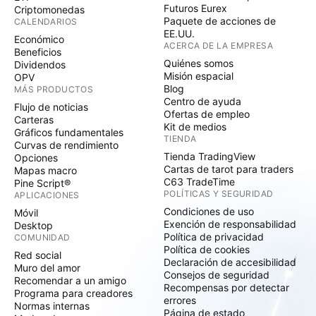
Futuros Eurex
Criptomonedas
Paquete de acciones de
CALENDARIOS
EE.UU.
Económico
ACERCA DE LA EMPRESA
Beneficios
Quiénes somos
Dividendos
Misión espacial
OPV
Blog
MÁS PRODUCTOS
Centro de ayuda
Flujo de noticias
Ofertas de empleo
Carteras
Kit de medios
Gráficos fundamentales
TIENDA
Curvas de rendimiento
Tienda TradingView
Opciones
Cartas de tarot para traders
Mapas macro
C63 TradeTime
Pine Script®
POLÍTICAS Y SEGURIDAD
APLICACIONES
Condiciones de uso
Móvil
Exención de responsabilidad
Desktop
Política de privacidad
COMUNIDAD
Política de cookies
Red social
Declaración de accesibilidad
Muro del amor
Consejos de seguridad
Recomendar a un amigo
Recompensas por detectar
Programa para creadores
errores
Normas internas
Página de estado