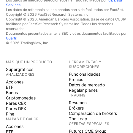
Los datos de mercado seleccionados han sido facilitados por
ICE Data
Services
.
Los datos de referencia seleccionados han sido facilitados por FactSet.
Copyright © 2026 FactSet Research Systems Inc.
Copyright © 2026, American Bankers Association. Base de datos CUSIP
facilitada por FactSet Research Systems Inc. Todos los derechos
reservados.
Documentos presentados ante la SEC y otros documentos facilitados por
Quartr
.
© 2026 TradingView, Inc.
MÁS QUE UN PRODUCTO
HERRAMIENTAS Y
SUSCRIPCIONES
Supergráficos
Funcionalidades
ANALIZADORES
Precios
Acciones
Datos de mercado
ETF
Regalar planes
Bonos
TRADING
Criptomonedas
Resumen
Pares CEX
Brókers
Pares DEX
Comparación de brókers
Pine
The Leap
MAPAS DE CALOR
OFERTAS ESPECIALES
Acciones
Futuros CME Group
ETF