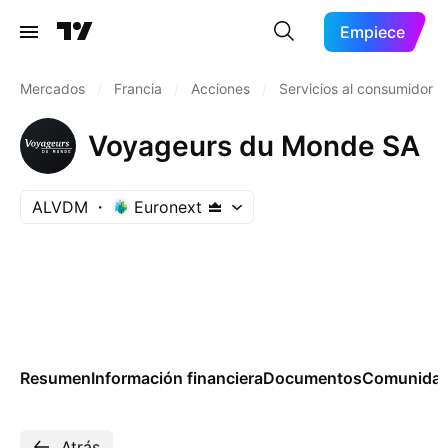
Empiece
Mercados
/
Francia
/
Acciones
/
Servicios al consumidor
Voyageurs du Monde SA
ALVDM
Euronext
Resumen
Información financiera
Documentos
Comunida
Atrás