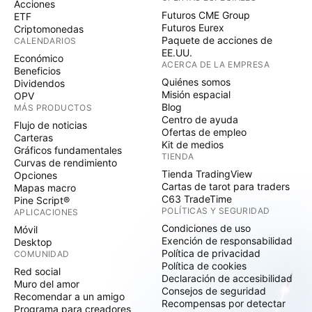
Acciones
Futuros CME Group
ETF
Futuros Eurex
Criptomonedas
Paquete de acciones de
CALENDARIOS
EE.UU.
Económico
ACERCA DE LA EMPRESA
Beneficios
Quiénes somos
Dividendos
Misión espacial
OPV
Blog
MÁS PRODUCTOS
Centro de ayuda
Flujo de noticias
Ofertas de empleo
Carteras
Kit de medios
Gráficos fundamentales
TIENDA
Curvas de rendimiento
Tienda TradingView
Opciones
Cartas de tarot para traders
Mapas macro
C63 TradeTime
Pine Script®
POLÍTICAS Y SEGURIDAD
APLICACIONES
Condiciones de uso
Móvil
Exención de responsabilidad
Desktop
Política de privacidad
COMUNIDAD
Política de cookies
Red social
Declaración de accesibilidad
Muro del amor
Consejos de seguridad
Recomendar a un amigo
Recompensas por detectar
Programa para creadores