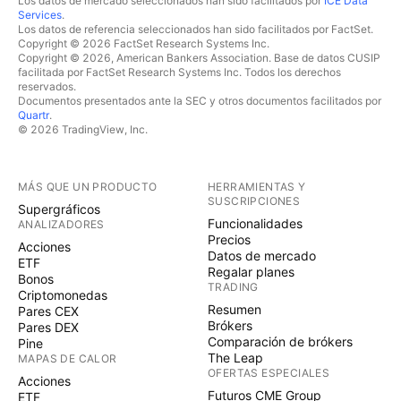
Los datos de mercado seleccionados han sido facilitados por
ICE Data
Services
.
Los datos de referencia seleccionados han sido facilitados por FactSet.
Copyright © 2026 FactSet Research Systems Inc.
Copyright © 2026, American Bankers Association. Base de datos CUSIP
facilitada por FactSet Research Systems Inc. Todos los derechos
reservados.
Documentos presentados ante la SEC y otros documentos facilitados por
Quartr
.
© 2026 TradingView, Inc.
MÁS QUE UN PRODUCTO
HERRAMIENTAS Y
SUSCRIPCIONES
Supergráficos
Funcionalidades
ANALIZADORES
Precios
Acciones
Datos de mercado
ETF
Regalar planes
Bonos
TRADING
Criptomonedas
Resumen
Pares CEX
Brókers
Pares DEX
Comparación de brókers
Pine
The Leap
MAPAS DE CALOR
OFERTAS ESPECIALES
Acciones
Futuros CME Group
ETF