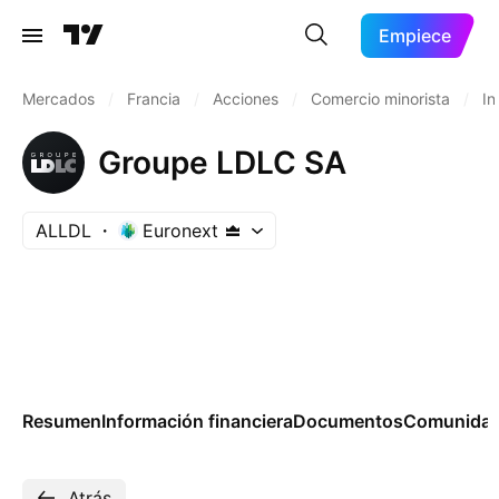
Empiece
Mercados
/
Francia
/
Acciones
/
Comercio minorista
/
In
Groupe LDLC SA
ALLDL
Euronext
Resumen
Información financiera
Documentos
Comunida
Atrás