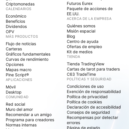
Futuros Eurex
Criptomonedas
Paquete de acciones de
CALENDARIOS
EE.UU.
Económico
ACERCA DE LA EMPRESA
Beneficios
Quiénes somos
Dividendos
Misión espacial
OPV
Blog
MÁS PRODUCTOS
Centro de ayuda
Flujo de noticias
Ofertas de empleo
Carteras
Kit de medios
Gráficos fundamentales
TIENDA
Curvas de rendimiento
Tienda TradingView
Opciones
Cartas de tarot para traders
Mapas macro
C63 TradeTime
Pine Script®
POLÍTICAS Y SEGURIDAD
APLICACIONES
Condiciones de uso
Móvil
Exención de responsabilidad
Desktop
Política de privacidad
COMUNIDAD
Política de cookies
Red social
Declaración de accesibilidad
Muro del amor
Consejos de seguridad
Recomendar a un amigo
Recompensas por detectar
Programa para creadores
errores
Normas internas
Página de estado