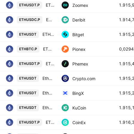
ETHUSDT Perpetual Contract
1.915,
Zoomex
ETHUSDT.P
ETHUSDC Perpetual Futures Contract
1.914,
Deribit
ETHUSDC.P
ETHUSDT SPOT
1.915,
Bitget
ETHUSDT
ETH BTC PERPETUAL
0,029
Pionex
ETHBTC.P
ETH Linear Perpetual Futures Contract
1.915,
Phemex
ETHUSDT.P
Ethereum / Tether
1.915,
Crypto.com
ETHUSDT
Ethereum/USD Tether Spot
1.915,
BingX
ETHUSDT
Ethereum / Tether
1.915,
KuCoin
ETHUSDT
ETHEREUM / TETHER PERPETUAL CONTRACT
1.916,
CoinEx
ETHUSDT.P