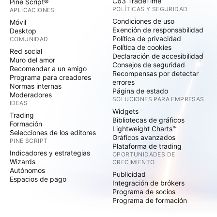
C63 TradeTime
Pine Script®
POLÍTICAS Y SEGURIDAD
APLICACIONES
Condiciones de uso
Móvil
Exención de responsabilidad
Desktop
Política de privacidad
COMUNIDAD
Política de cookies
Red social
Declaración de accesibilidad
Muro del amor
Consejos de seguridad
Recomendar a un amigo
Recompensas por detectar
Programa para creadores
errores
Normas internas
Página de estado
Moderadores
SOLUCIONES PARA EMPRESAS
IDEAS
Widgets
Trading
Bibliotecas de gráficos
Formación
Lightweight Charts™
Selecciones de los editores
Gráficos avanzados
PINE SCRIPT
Plataforma de trading
Indicadores y estrategias
OPORTUNIDADES DE
Wizards
CRECIMIENTO
Autónomos
Publicidad
Espacios de pago
Integración de brókers
Programa de socios
Programa de formación