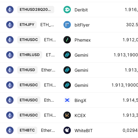
ETH Futures Contract (Aug 2026)
1.916
Deribit
ETHUSD28Q2026
ETH_JPY
302.
bitFlyer
ETHJPY
ETH / USDC Spot Trading Pair
1.912,
Phemex
ETHUSDC
ETHRL / U.S. Dollar
1.913,190
Gemini
ETHRLUSD
Ethereum / U.S. Dollar
1.913
Gemini
ETHUSD
ETHU / SDC
1.913,1900
Gemini
ETHUSDC
Ethereum/USD Coin Spot
1.914,
BingX
ETHUSDC
ETHEREUM / USDC
1.913,
KCEX
ETHUSDC
Ethereum / Bitcoin
0,029
WhiteBIT
ETHBTC