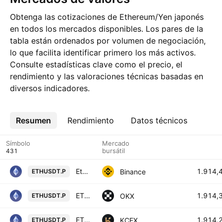
Obtenga las cotizaciones de Ethereum/Yen japonés
en todos los mercados disponibles. Los pares de la
tabla están ordenados por volumen de negociación,
lo que facilita identificar primero los más activos.
Consulte estadísticas clave como el precio, el
rendimiento y las valoraciones técnicas basadas en
diversos indicadores.
Resumen
Más
Rendimiento
Datos técnicos
Símbolo
Mercado
bursátil
Ethereum / TetherUS PERPETUAL CONTRACT
1.914,
Binance
ETHUSDT.P
ETHUSDT Perpetual Swap Contract
1.914,
OKX
ETHUSDT.P
ETHEREUM / USDT PERPETUAL SWAP CONTRACT
1.914,
KCEX
ETHUSDT.P