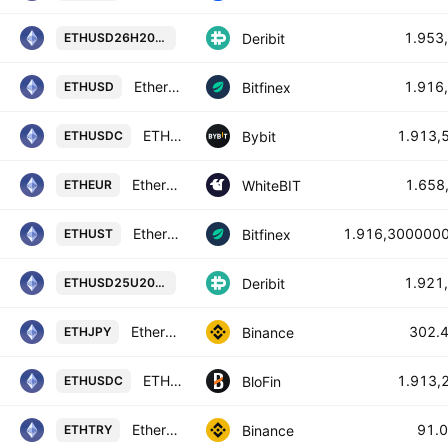
ETH Futures Contract (Mar 2027)
1.953
Deribit
ETHUSD26H2027
Ethereum / Dollar
1.916
Bitfinex
ETHUSD
ETHUSDC SPOT
1.913,
Bybit
ETHUSDC
Ethereum / Euro
1.658
WhiteBIT
ETHEUR
Ethereum / UST
1.916,300000
Bitfinex
ETHUST
ETH Futures Contract (Sep 2026)
1.921
Deribit
ETHUSD25U2026
Ethereum / JPY
302.
Binance
ETHJPY
ETHEREUM/USDC
1.913,
BloFin
ETHUSDC
Ethereum / Turkish Lira
91.
Binance
ETHTRY