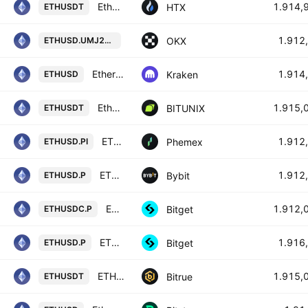
Ethereum / Tether USD
1.914,
HTX
ETHUSDT
ETHUSD UM X-Perp Contract (Apr 203
1.912
OKX
ETHUSD.UMJ2031
Ethereum / U. S. Dollar
1.914
Kraken
ETHUSD
Ethereum / Tether SPOT
1.915,
BITUNIX
ETHUSDT
ETH Inverse Perpetual Futures Contract
1.912
Phemex
ETHUSD.PI
ETHUSD Perpetual Contract
1.912
Bybit
ETHUSD.P
ETHPERPPERP PERPETUAL MIX CONTRACT
1.912,
Bitget
ETHUSDC.P
ETHUSDPERP PERPETUAL MIX CONTRACT
1.916
Bitget
ETHUSD.P
ETHEREUM/TETHER USDT
1.915,
Bitrue
ETHUSDT