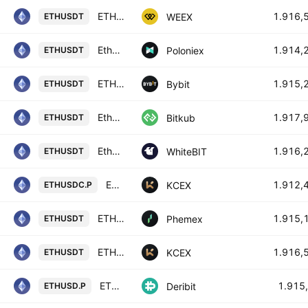
ETHEREUM/TETHERUS
1.916,
WEEX
ETHUSDT
Ethereum / Tether USD
1.914,
Poloniex
ETHUSDT
ETHUSDT SPOT
1.915,
Bybit
ETHUSDT
Ethereum
1.917,
Bitkub
ETHUSDT
Ethereum / Tether US
1.916,
WhiteBIT
ETHUSDT
ETHEREUM / USDC PERPETUAL SWAP CONTRACT
1.912,
KCEX
ETHUSDC.P
ETH / USDT Spot Trading Pair
1.915,
Phemex
ETHUSDT
ETHEREUM / USDT
1.916,
KCEX
ETHUSDT
ETH Perpetual Futures Contract
1.915
Deribit
ETHUSD.P