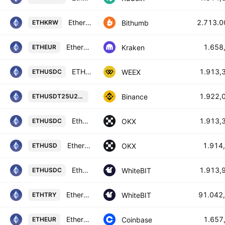
Ethereum / South Korean Won
2.713.0
Bithumb
ETHKRW
Ethereum / Euro
1.658
Kraken
ETHEUR
ETHEREUM/USD COIN
1.913,
WEEX
ETHUSDC
Ethereum / TetherUS (Sep 2026)
1.922,
Binance
ETHUSDT25U2026
Ethereum/USDC
1.913,
OKX
ETHUSDC
Ethereum/USD
1.914
OKX
ETHUSD
Ethereum / USD Coin
1.913,
WhiteBIT
ETHUSDC
Ethereum / Türk lirası
91.042
WhiteBIT
ETHTRY
Ethereum / Euro
1.657
Coinbase
ETHEUR