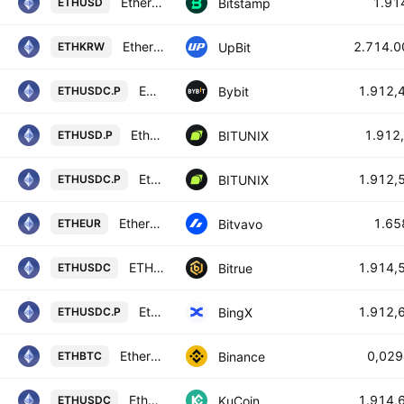
Ethereum / U.S. dollar
1.91
Bitstamp
ETHUSD
Ethereum / KRW
2.714.0
UpBit
ETHKRW
ETHPERP Perpetual Contract
1.912,
Bybit
ETHUSDC.P
Ethereum / U.S. dollar INVERSE FUTURES CONTRACT
1.912
BITUNIX
ETHUSD.P
Ethereum / USD COIN FUTURES CONTRACT
1.912,
BITUNIX
ETHUSDC.P
Ethereum / Euro
1.65
Bitvavo
ETHEUR
ETHEREUM/USD COIN
1.914,
Bitrue
ETHUSDC
Ethereum/USD Coin Perpetual Contract
1.912,
BingX
ETHUSDC.P
Ethereum / Bitcoin
0,02
Binance
ETHBTC
Ethereum / USD Coin
1.914,
KuCoin
ETHUSDC