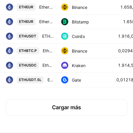
Ethereum / Euro
1.658
Binance
ETHEUR
Ethereum / Euro
1.65
Bitstamp
ETHEUR
ETHEREUM / TETHER
1.916,
CoinEx
ETHUSDT
Ethereum / Bitcoin PERPETUAL CONTRACT
0,029
Binance
ETHBTC.P
Ethereum / USD Coin
1.914,
Kraken
ETHUSDC
ETH5xLong/Tether
0,0121
Gate
ETHUSDT.5L
Cargar más