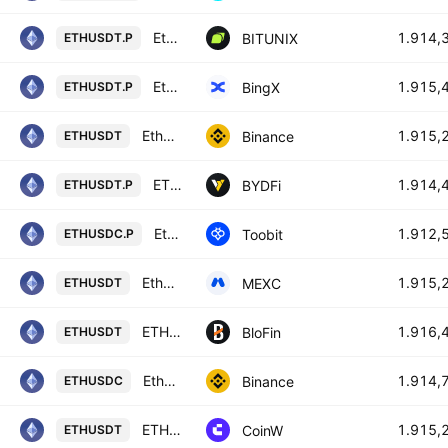
Ethereum / Tether LINEAR FUTURES CONTRACT
1.914,
BITUNIX
ETHUSDT.P
Ethereum/USD Tether Perpetual Contract
1.915,
BingX
ETHUSDT.P
Ethereum / TetherUS
1.915,
Binance
ETHUSDT
ETHEREUM / USD TETHER PERPETUAL SWAP CONTRACT
1.914,
BYDFi
ETHUSDT.P
Ethereum/USD coin
1.912,
Toobit
ETHUSDC.P
Ethereum / USDT
1.915,
MEXC
ETHUSDT
ETHEREUM/USD TETHER
1.916,
BloFin
ETHUSDT
Ethereum / USD Coin
1.914,
Binance
ETHUSDC
ETH/USDT TETHER
1.915,
CoinW
ETHUSDT