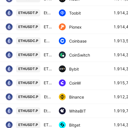
Ethereum/TetherUS
1.914,
Toobit
ETHUSDT.P
ETH USDT PERPETUAL
1.914,
Pionex
ETHUSDT.P
ETH / USDC PERPETUAL CONTRACT
1.913,
Coinbase
ETHUSDC.P
ETHEREUM/USD TETHER PERPETUAL SWAP CONTRACT
1.914,
CoinSwitch
ETHUSDT.P
ETHUSDT Perpetual Contract
1.914,
Bybit
ETHUSDT.P
ETH/USD PERPETUAL SWAP CONTRACT
1.915,
CoinW
ETHUSDT.P
Ethereum / USD Coin PERPETUAL CONTRACT
1.912,
Binance
ETHUSDC.P
Ethereum perpetual contract
1.919,
WhiteBIT
ETHUSDT.P
ETHUSDTPERP PERPETUAL MIX CONTRACT
1.914,
Bitget
ETHUSDT.P