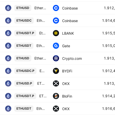
Ethereum / US Dollar
1.912
Coinbase
ETHUSD
Ethereum / USDC
1.914,
Coinbase
ETHUSDC
Ethereum / Tether USD PERPETUAL CONTRACT
1.915,
LBANK
ETHUSDT.P
Ethereum/Tether
1.915,
Gate
ETHUSDT
Ethereum / USD
1.913
Crypto.com
ETHUSD
ETHEREUM / USDC PERPETUAL SWAP CONTRACT
1.912,
BYDFi
ETHUSDC.P
ETHUSD CM Perpetual Swap Contract
1.913
OKX
ETHUSD.P
ETHEREUM/USD TETHER PERPETUAL SWAP CONTRACT
1.914,
BloFin
ETHUSDT.P
Ethereum/USDT
1.916,
OKX
ETHUSDT