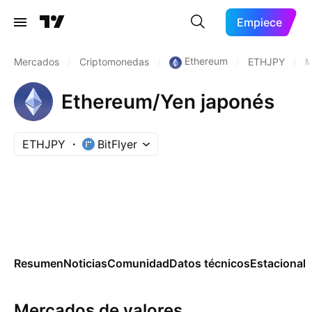
Empiece
Ethereum
Mercados
/
Criptomonedas
/
/
ETHJPY
/
M
Ethereum/Yen japonés
ETHJPY
BitFlyer
Resumen
Noticias
Comunidad
Datos técnicos
Estacional
Mercados de valores