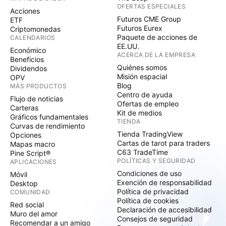
OFERTAS ESPECIALES
Acciones
Futuros CME Group
ETF
Futuros Eurex
Criptomonedas
Paquete de acciones de
CALENDARIOS
EE.UU.
Económico
ACERCA DE LA EMPRESA
Beneficios
Quiénes somos
Dividendos
Misión espacial
OPV
Blog
MÁS PRODUCTOS
Centro de ayuda
Flujo de noticias
Ofertas de empleo
Carteras
Kit de medios
Gráficos fundamentales
TIENDA
Curvas de rendimiento
Tienda TradingView
Opciones
Cartas de tarot para traders
Mapas macro
C63 TradeTime
Pine Script®
POLÍTICAS Y SEGURIDAD
APLICACIONES
Condiciones de uso
Móvil
Exención de responsabilidad
Desktop
Política de privacidad
COMUNIDAD
Política de cookies
Red social
Declaración de accesibilidad
Muro del amor
Consejos de seguridad
Recomendar a un amigo