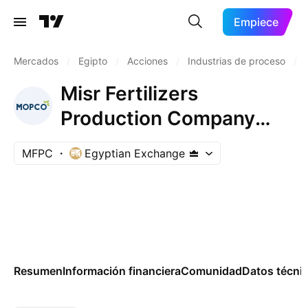
Empiece
Mercados
/
Egipto
/
Acciones
/
Industrias de proceso
/
Misr Fertilizers
Production Company
MOPCO
MFPC
Egyptian Exchange
Resumen
Información financiera
Comunidad
Datos técni