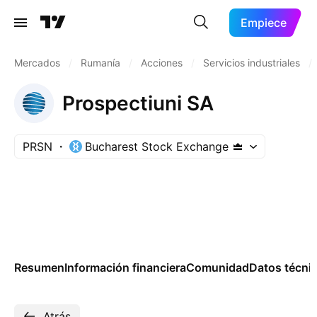
Empiece
Mercados
/
Rumanía
/
Acciones
/
Servicios industriales
/
Prospectiuni SA
PRSN
Bucharest Stock Exchange
Resumen
Información financiera
Comunidad
Datos técni
Atrás