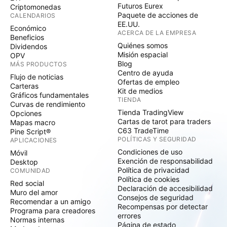
Futuros Eurex
Criptomonedas
Paquete de acciones de
CALENDARIOS
EE.UU.
Económico
ACERCA DE LA EMPRESA
Beneficios
Quiénes somos
Dividendos
Misión espacial
OPV
Blog
MÁS PRODUCTOS
Centro de ayuda
Flujo de noticias
Ofertas de empleo
Carteras
Kit de medios
Gráficos fundamentales
TIENDA
Curvas de rendimiento
Tienda TradingView
Opciones
Cartas de tarot para traders
Mapas macro
C63 TradeTime
Pine Script®
POLÍTICAS Y SEGURIDAD
APLICACIONES
Condiciones de uso
Móvil
Exención de responsabilidad
Desktop
Política de privacidad
COMUNIDAD
Política de cookies
Red social
Declaración de accesibilidad
Muro del amor
Consejos de seguridad
Recomendar a un amigo
Recompensas por detectar
Programa para creadores
errores
Normas internas
Página de estado