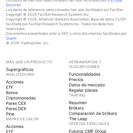
Los datos de mercado seleccionados han sido facilitados por
ICE Data
Services
.
Los datos de referencia seleccionados han sido facilitados por FactSet.
Copyright © 2026 FactSet Research Systems Inc.
Copyright © 2026, American Bankers Association. Base de datos CUSIP
facilitada por FactSet Research Systems Inc. Todos los derechos
reservados.
Documentos presentados ante la SEC y otros documentos facilitados por
Quartr
.
© 2026 TradingView, Inc.
MÁS QUE UN PRODUCTO
HERRAMIENTAS Y
SUSCRIPCIONES
Supergráficos
Funcionalidades
ANALIZADORES
Precios
Acciones
Datos de mercado
ETF
Regalar planes
Bonos
TRADING
Criptomonedas
Resumen
Pares CEX
Brókers
Pares DEX
Comparación de brókers
Pine
The Leap
MAPAS DE CALOR
OFERTAS ESPECIALES
Acciones
Futuros CME Group
ETF