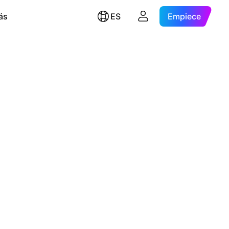
ás
ES
Empiece