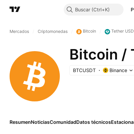
Buscar
P
Bitcoin
Tether USD
Mercados
/
Criptomonedas
/
/
Bitcoin /
BTCUSDT
Binance
Resumen
Noticias
Comunidad
Datos técnicos
Estaciona