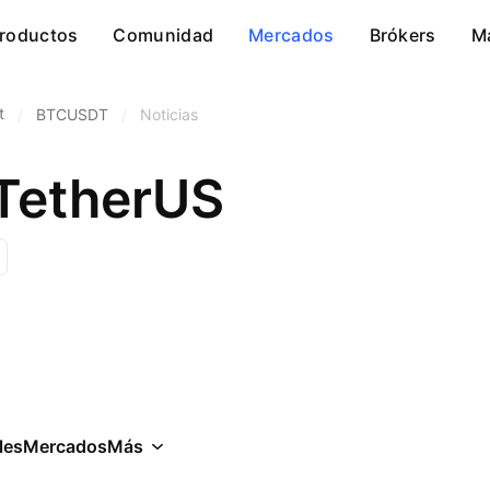
roductos
Comunidad
Mercados
Brókers
M
t
/
BTCUSDT
/
Noticias
 TetherUS
les
Mercados
Más