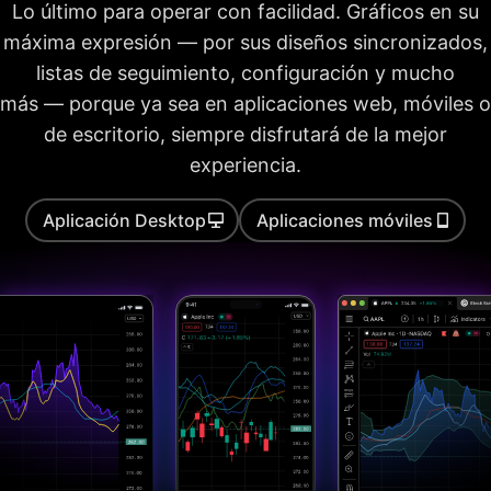
patrones de velas
Lo último para operar con facilidad. Gráficos en su
máxima expresión — por sus diseños sincronizados,
retroceso de Fib.
automático
listas de seguimiento, configuración y mucho
más — porque ya sea en aplicaciones web, móviles o
Análisis de múltiples
intervalos de tiempo
de escritorio, siempre disfrutará de la mejor
Límite de tiempo
experiencia.
establecido para
20s
40s
40s
realizar cálculos
patrones de gráficos
Aplicación Desktop
Aplicaciones móviles
automáticos
Backtesting de
estrategias
Métricas básicas del
informe
Métricas avanzadas
de informes
Exportar
operaciones en
formato CSV