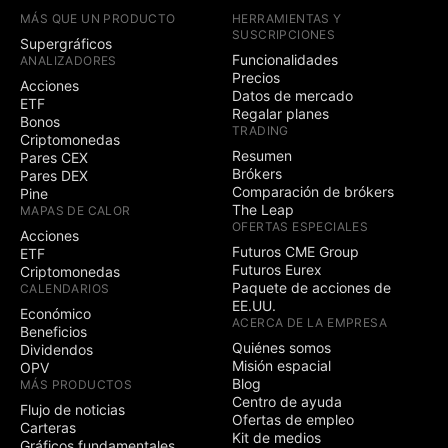
Trading simulado (en
MÁS QUE UN PRODUCTO
HERRAMIENTAS Y
papel)
SUSCRIPCIONES
Supergráficos
Funcionalidades
ANALIZADORES
Trading con gráficos
Precios
Acciones
Datos de mercado
ETF
Trading con la
Regalar planes
Bonos
profundidad de
TRADING
Criptomonedas
mercado (DOM)
Resumen
Pares CEX
Competiciones de la
Brókers
Pares DEX
3
5
comunidad en curso
Comparación de brókers
Pine
The Leap
Posibilidad de crear
MAPAS DE CALOR
OFERTAS ESPECIALES
competiciones
Acciones
públicas
Futuros CME Group
ETF
Futuros Eurex
Criptomonedas
Social
Paquete de acciones de
CALENDARIOS
EE.UU.
Económico
Distintivo exclusivo
ACERCA DE LA EMPRESA
Beneficios
junto a su nombre
Quiénes somos
Dividendos
Misión espacial
OPV
Firma y sitios web
Blog
MÁS PRODUCTOS
Centro de ayuda
Flujo de noticias
Publicar indicadores
Ofertas de empleo
Carteras
que requieren
Kit de medios
Gráficos fundamentales