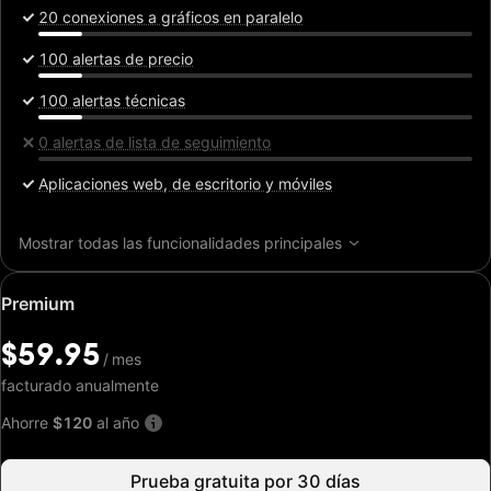
20 conexiones a gráficos en paralelo
100 alertas de precio
100 alertas técnicas
0 alertas de lista de seguimiento
Aplicaciones web, de escritorio y móviles
Mostrar todas las funcionalidades principales
Precio
Premium
especial:
$59.95
$59.95
/
/
mes
mes
facturado anualmente
Ahorre
$120
al año
Prueba gratuita por 30 días