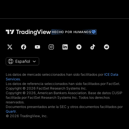
Información
financiera (datos
fundamentales de
los valores)
Datos económicos
globales
HECHO POR HUMANOS
Noticias
contextuales en
tiempo real
Listas de interés
Español
Calendarios
económicos y de
Los datos de mercado seleccionados han sido facilitados por
ICE Data
resultados
Services
.
Los datos de referencia seleccionados han sido facilitados por FactSet.
Curvas de
Copyright © 2026 FactSet Research Systems Inc.
rendimiento
Copyright © 2026, American Bankers Association. Base de datos CUSIP
facilitada por FactSet Research Systems Inc. Todos los derechos
reservados.
Trading
Documentos presentados ante la SEC y otros documentos facilitados por
Quartr
.
Operar a través de
© 2026 TradingView, Inc.
brókers
seleccionados