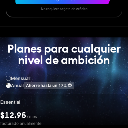
No requiere tarjeta de crédito
Planes para cualquier
nivel de ambición
Mensual
Anual
Ahorre hasta un
17%
😍
Precio
Essential
especial:
$12.95
$12.95
/
/
mes
mes
facturado anualmente