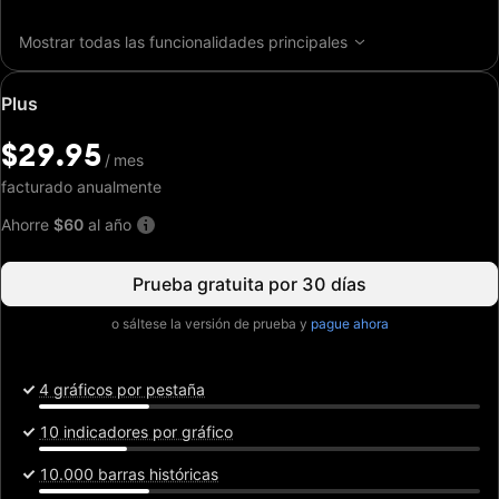
Mostrar todas las funcionalidades principales
Precio
Plus
especial:
$29.95
$29.95
/
/
mes
mes
facturado anualmente
Ahorre
$60
al año
Prueba gratuita por 30 días
o sáltese la versión de prueba y
pague ahora
4 gráficos por pestaña
10 indicadores por gráfico
10.000 barras históricas