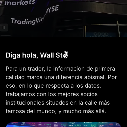
segundo
Datos históricos por
tick
Reproducción de
indicadores
Trading en
Reproducción en
barras
Diga hola, Wall St✌️
Análisis técnico
Para un trader, la información de primera
+400 indicadores
populares
calidad marca una diferencia abismal. Por
prediseñados
Más de 100.000
eso, en lo que respecta a los datos,
indicadores creados
trabajamos con los mejores socios
por la comunidad
institucionales situados en la calle más
Indicador sobre
1
1
9
indicador
famosa del mundo, y mucho más allá.
Indicadores por
2
5
10
gráfico