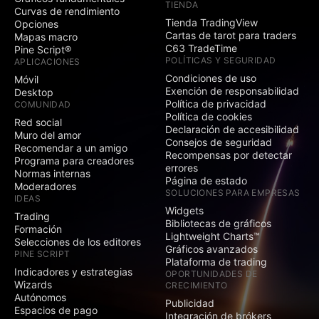
invitación
TIENDA
Curvas de rendimiento
Tienda TradingView
Publicar scripts
Opciones
Cartas de tarot para traders
protegidos
Mapas macro
C63 TradeTime
Pine Script®
Publicar ideas y
POLÍTICAS Y SEGURIDAD
APLICACIONES
scripts públicos
Condiciones de uso
Móvil
Exención de responsabilidad
Desktop
Ideas de vídeo
Política de privacidad
COMUNIDAD
Política de cookies
Red social
Declaración de accesibilidad
Muro del amor
Pensamientos
Consejos de seguridad
Recomendar a un amigo
Recompensas por detectar
Programa para creadores
Comentarios sobre
errores
Normas internas
ideas y scripts
Página de estado
Moderadores
públicos
SOLUCIONES PARA EMPRESAS
IDEAS
Widgets
Exento de publicidad
Trading
Bibliotecas de gráficos
Formación
Lightweight Charts™
Selecciones de los editores
Gráficos avanzados
Gráficos
PINE SCRIPT
Plataforma de trading
Indicadores y estrategias
OPORTUNIDADES DE
Wizards
CRECIMIENTO
Red social
Autónomos
Publicidad
Espacios de pago
Integración de brókers