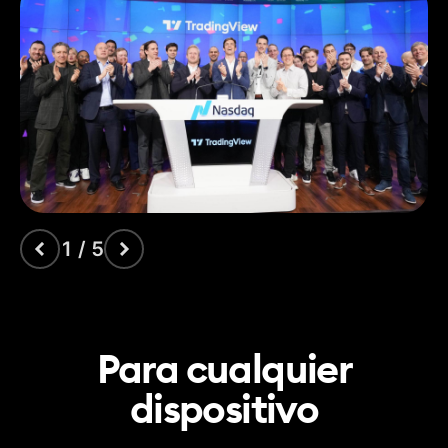
Datos financieros
1
4
7
por gráfico
Plantillas de
indicadores
1
personalizados
+110 herramientas
de dibujo
inteligentes
Indicadores del perfil
de volumen
Oportunidades de
1 / 5
tiempo-precio
Huella (footprint) de
volumen
Velas de volumen
Para cualquier
dispositivo
Pine Script®
Reconocimiento de