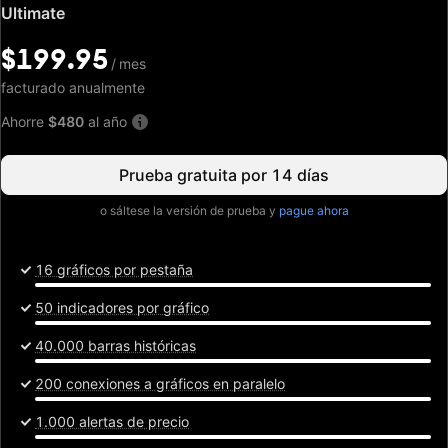
Precio
Ultimate
especial:
$199.95
$199.95
/
/
mes
mes
facturado anualmente
Ahorre
$480
al año
Prueba gratuita por 14 días
o sáltese la versión de prueba y
pague ahora
16 gráficos por pestaña
50 indicadores por gráfico
40.000 barras históricas
200 conexiones a gráficos en paralelo
1.000 alertas de precio