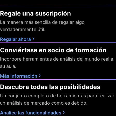
automática
Exportación de
Regale una suscripción
datos
La manera más sencilla de regalar algo
Intervalos de tiempo
D S M
Todos
Todos
verdaderamente útil.
Analizador de Pine
Regalar ahora
Conviértase en socio de formación
Datos
Incorpore herramientas de análisis del mundo real a
Flujo de datos más
su aula.
rápido
Máximo de
Más información
suscripciones
2
4
permitidas de datos
Descubra todas las posibilidades
de mercado
Barras históricas
Un conjunto completo de herramientas para realizar
5K
10K
10K
disponibles
un análisis de mercado como es debido.
Fuente de datos de
respaldo dedicada
Analice las funcionalidades