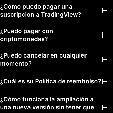
Alertas de listas de
¿Cómo puedo pagar una
seguimiento activas
suscripción a TradingView?
Duración de las
1 mes
2 meses
2 meses
alertas
¿Puedo pagar con
Notificaciones de
webhook
criptomonedas?
Alertas
multicondición
¿Puedo cancelar en cualquier
Alertas sobre
métricas financieras
momento?
Alertas basadas en
segundos
¿Cuál es su Política de reembolso?
Gráficos
fundamentales
¿Cómo funciona la ampliación a
Rangos de fechas
Hasta 5a
Hasta 5a
Hasta 5a
una nueva versión sin tener que
Analizadores