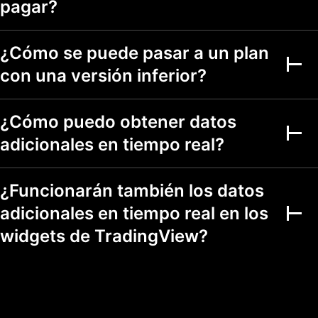
pagar?
Analizadores de
acciones, ETF, DEX y
criptomonedas
¿Cómo se puede pasar a un plan
+150 mercados de
valores en más de
con una versión inferior?
50 países
Más de 500 campos
de datos
¿Cómo puedo obtener datos
fundamentales y
técnicos
adicionales en tiempo real?
Múltiples mercados
Modo de
¿Funcionarán también los datos
visualización de
gráficos
adicionales en tiempo real en los
Listas de
widgets de TradingView?
seguimiento como
filtros
Colores de símbolos
1
7
7
marcados
Analizadores con
10 seg. / 1
10 seg. / 1
actualización
1 min.
min.
min.