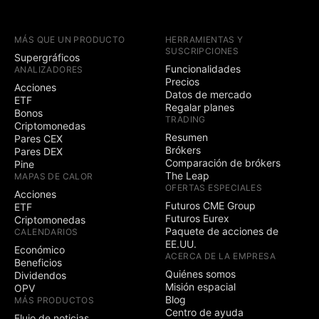
MÁS QUE UN PRODUCTO
HERRAMIENTAS Y
SUSCRIPCIONES
Supergráficos
Funcionalidades
ANALIZADORES
Precios
Acciones
Datos de mercado
ETF
Regalar planes
Bonos
TRADING
Criptomonedas
Resumen
Pares CEX
Brókers
Pares DEX
Comparación de brókers
Pine
The Leap
MAPAS DE CALOR
OFERTAS ESPECIALES
Acciones
Futuros CME Group
ETF
Futuros Eurex
Criptomonedas
Paquete de acciones de
CALENDARIOS
EE.UU.
Económico
ACERCA DE LA EMPRESA
Beneficios
Quiénes somos
Dividendos
Misión espacial
OPV
Blog
MÁS PRODUCTOS
Centro de ayuda
Flujo de noticias