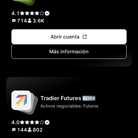
4.1
714
3.6K
Abrir cuenta
Más información
Tradier Futures
SILVER
Activos negociables: Futuros
4.0
144
802