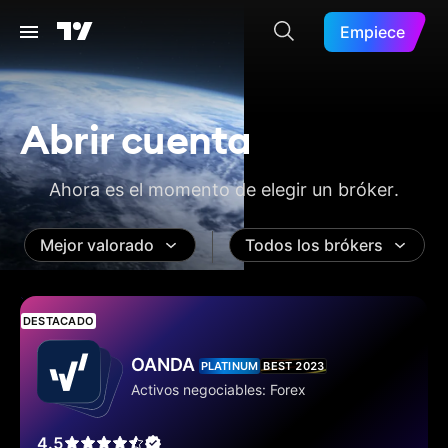
Empiece
Abrir cuenta
Ahora es el momento de elegir un bróker.
Mejor valorado
Todos los brókers
DESTACADO
OANDA
PLATINUM
BEST 2023
Activos negociables: Forex
4.5