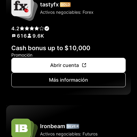
tastyfx
GOLD
Activos negociables: Forex
4.2
616
9.6K
Cash bonus up to $10,000
Promoción
Abrir cuenta
Más información
Ironbeam
SILVER
Activos negociables: Futuros