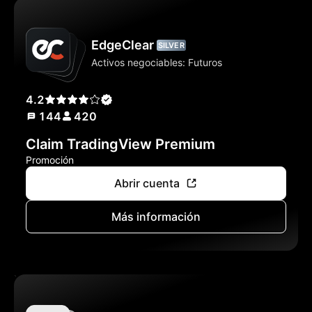
EdgeClear
SILVER
Activos negociables: Futuros
4.2
144
420
Claim TradingView Premium
Promoción
Abrir cuenta
Más información