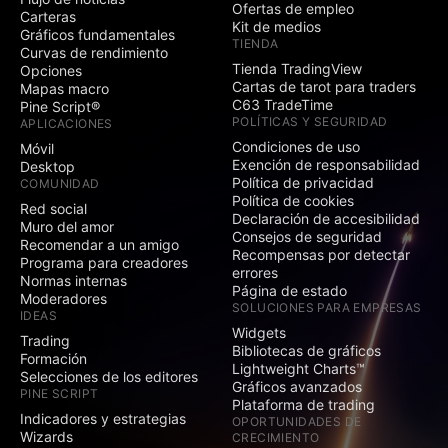
Ofertas de empleo
Carteras
Kit de medios
Gráficos fundamentales
TIENDA
Curvas de rendimiento
Tienda TradingView
Opciones
Cartas de tarot para traders
Mapas macro
C63 TradeTime
Pine Script®
POLÍTICAS Y SEGURIDAD
APLICACIONES
Condiciones de uso
Móvil
Exención de responsabilidad
Desktop
Política de privacidad
COMUNIDAD
Política de cookies
Red social
Declaración de accesibilidad
Muro del amor
Consejos de seguridad
Recomendar a un amigo
Recompensas por detectar
Programa para creadores
errores
Normas internas
Página de estado
Moderadores
SOLUCIONES PARA EMPRESAS
IDEAS
Widgets
Trading
Bibliotecas de gráficos
Formación
Lightweight Charts™
Selecciones de los editores
Gráficos avanzados
PINE SCRIPT
Plataforma de trading
Indicadores y estrategias
OPORTUNIDADES DE
Wizards
CRECIMIENTO