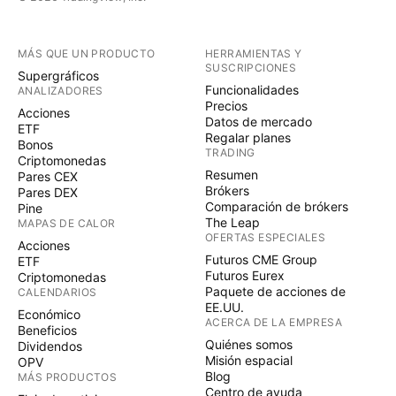
MÁS QUE UN PRODUCTO
HERRAMIENTAS Y
SUSCRIPCIONES
Supergráficos
Funcionalidades
ANALIZADORES
Precios
Acciones
Datos de mercado
ETF
Regalar planes
Bonos
TRADING
Criptomonedas
Resumen
Pares CEX
Brókers
Pares DEX
Comparación de brókers
Pine
The Leap
MAPAS DE CALOR
OFERTAS ESPECIALES
Acciones
Futuros CME Group
ETF
Futuros Eurex
Criptomonedas
Paquete de acciones de
CALENDARIOS
EE.UU.
Económico
ACERCA DE LA EMPRESA
Beneficios
Quiénes somos
Dividendos
Misión espacial
OPV
Blog
MÁS PRODUCTOS
Centro de ayuda