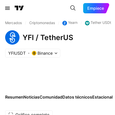
Empiece
Yearn
Tether USDt
Mercados
/
Criptomonedas
/
/
YFI / TetherUS
YFIUSDT
Binance
Resumen
Noticias
Comunidad
Datos técnicos
Estacional
Gráfico completo