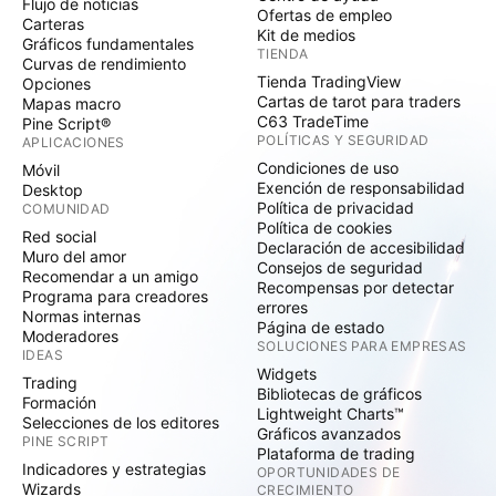
Flujo de noticias
Ofertas de empleo
Carteras
Kit de medios
Gráficos fundamentales
TIENDA
Curvas de rendimiento
Tienda TradingView
Opciones
Cartas de tarot para traders
Mapas macro
C63 TradeTime
Pine Script®
POLÍTICAS Y SEGURIDAD
APLICACIONES
Condiciones de uso
Móvil
Exención de responsabilidad
Desktop
Política de privacidad
COMUNIDAD
Política de cookies
Red social
Declaración de accesibilidad
Muro del amor
Consejos de seguridad
Recomendar a un amigo
Recompensas por detectar
Programa para creadores
errores
Normas internas
Página de estado
Moderadores
SOLUCIONES PARA EMPRESAS
IDEAS
Widgets
Trading
Bibliotecas de gráficos
Formación
Lightweight Charts™
Selecciones de los editores
Gráficos avanzados
PINE SCRIPT
Plataforma de trading
Indicadores y estrategias
OPORTUNIDADES DE
Wizards
CRECIMIENTO