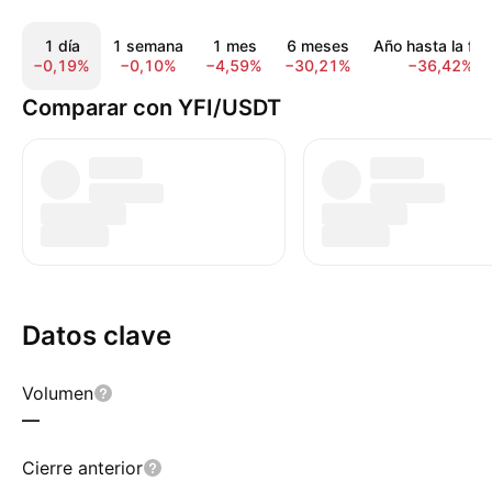
1 día
1 semana
1 mes
6 meses
Año hasta la fe
−0,19%
−0,10%
−4,59%
−30,21%
−36,42%
Comparar con YFI/USDT
Datos clave
Volumen
—
Cierre anterior