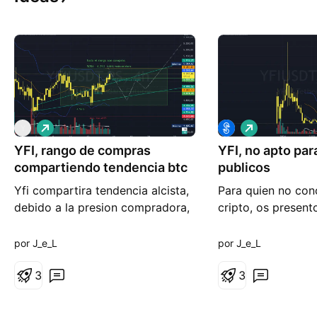
L
L
Y
a
a
YFI, rango de compras
r
YFI, no apto par
r
g
g
compartiendo tendencia btc
publicos
o
o
Yfi compartira tendencia alcista,
Para quien no con
debido a la presion compradora,
cripto, os present
de Bitcoin y Ethereum; Por lo
yearn.finance; YFI
tanto desde mi analisis el RANGO
con un supply ma
por J_e_L
por J_e_L
COMPLETO, sera de COMPRAS.
unidades y en cir
Este rango posible podria ir
3
unidades. Cap ma
3
desde los 5,054 maximo, hasta
millones $ Es
los 4,763 minima. EN COMPRAS
EXTREMADAMENTE 