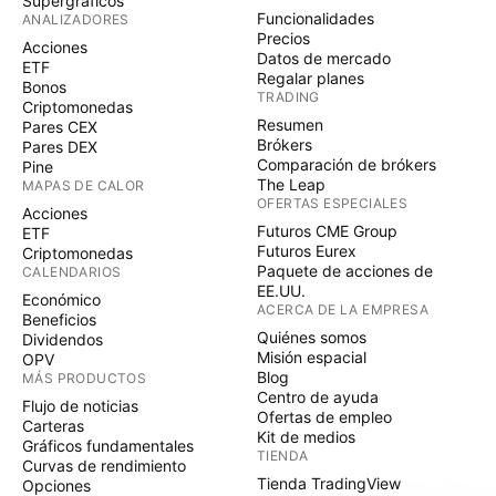
Supergráficos
Funcionalidades
ANALIZADORES
Precios
Acciones
Datos de mercado
ETF
Regalar planes
Bonos
TRADING
Criptomonedas
Resumen
Pares CEX
Brókers
Pares DEX
Comparación de brókers
Pine
The Leap
MAPAS DE CALOR
OFERTAS ESPECIALES
Acciones
Futuros CME Group
ETF
Futuros Eurex
Criptomonedas
Paquete de acciones de
CALENDARIOS
EE.UU.
Económico
ACERCA DE LA EMPRESA
Beneficios
Quiénes somos
Dividendos
Misión espacial
OPV
Blog
MÁS PRODUCTOS
Centro de ayuda
Flujo de noticias
Ofertas de empleo
Carteras
Kit de medios
Gráficos fundamentales
TIENDA
Curvas de rendimiento
Tienda TradingView
Opciones