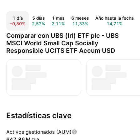
1 día
5 días
1 mes
6 meses
Año hasta la fecha
−0,80%
2,52%
2,11%
11,33%
14,71%
Comparar con UBS (Irl) ETF plc - UBS
MSCI World Small Cap Socially
Responsible UCITS ETF Accum USD
Estadísticas clave
Activos gestionados (AUM)
‪647,86 M‬
EUR