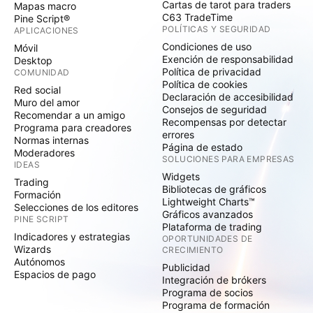
Cartas de tarot para traders
Mapas macro
C63 TradeTime
Pine Script®
POLÍTICAS Y SEGURIDAD
APLICACIONES
Condiciones de uso
Móvil
Exención de responsabilidad
Desktop
Política de privacidad
COMUNIDAD
Política de cookies
Red social
Declaración de accesibilidad
Muro del amor
Consejos de seguridad
Recomendar a un amigo
Recompensas por detectar
Programa para creadores
errores
Normas internas
Página de estado
Moderadores
SOLUCIONES PARA EMPRESAS
IDEAS
Widgets
Trading
Bibliotecas de gráficos
Formación
Lightweight Charts™
Selecciones de los editores
Gráficos avanzados
PINE SCRIPT
Plataforma de trading
Indicadores y estrategias
OPORTUNIDADES DE
Wizards
CRECIMIENTO
Autónomos
Publicidad
Espacios de pago
Integración de brókers
Programa de socios
Programa de formación