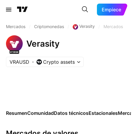
Empiece
Verasity
Mercados
/
Criptomonedas
/
/
Mercados
Verasity
#1804
VRAUSD
Crypto assets
Resumen
Comunidad
Datos técnicos
Estacionales
Merca
Mercados de valores