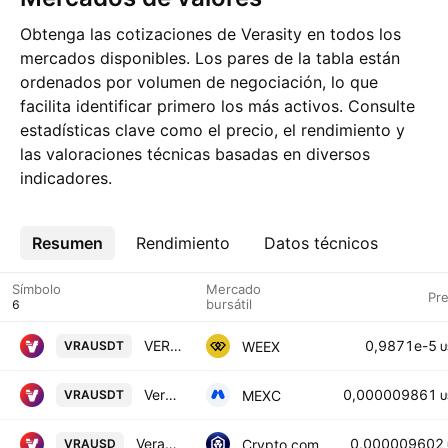
Obtenga las cotizaciones de Verasity en todos los
mercados disponibles. Los pares de la tabla están
ordenados por volumen de negociación, lo que
facilita identificar primero los más activos. Consulte
estadísticas clave como el precio, el rendimiento y
las valoraciones técnicas basadas en diversos
indicadores.
Resumen
Más
Rendimiento
Datos técnicos
Símbolo
Mercado
Pre
bursátil
VERASITY/TETHERUS
0,9871e-5
WEEX
VRAUSDT
U
Verasity / USDT
0,000009861
MEXC
VRAUSDT
U
Verasity / USD
0,000009602
Crypto.com
VRAUSD