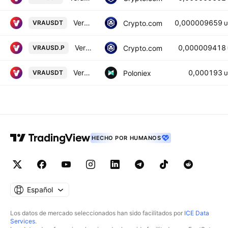
Verasity / Tether
0,000009659
Crypto.com
VRAUSDT
U
Verasity USD Perpetual
0,000009418
Crypto.com
VRAUSD.P
Verasity / Tether USD
0,000193
Poloniex
VRAUSDT
U
HECHO POR HUMANOS
Español
Los datos de mercado seleccionados han sido facilitados por
ICE Data
Services
.