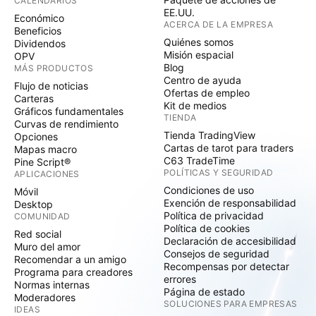
CALENDARIOS
EE.UU.
Económico
ACERCA DE LA EMPRESA
Beneficios
Quiénes somos
Dividendos
Misión espacial
OPV
Blog
MÁS PRODUCTOS
Centro de ayuda
Flujo de noticias
Ofertas de empleo
Carteras
Kit de medios
Gráficos fundamentales
TIENDA
Curvas de rendimiento
Tienda TradingView
Opciones
Cartas de tarot para traders
Mapas macro
C63 TradeTime
Pine Script®
POLÍTICAS Y SEGURIDAD
APLICACIONES
Condiciones de uso
Móvil
Exención de responsabilidad
Desktop
Política de privacidad
COMUNIDAD
Política de cookies
Red social
Declaración de accesibilidad
Muro del amor
Consejos de seguridad
Recomendar a un amigo
Recompensas por detectar
Programa para creadores
errores
Normas internas
Página de estado
Moderadores
SOLUCIONES PARA EMPRESAS
IDEAS