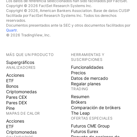
Los datos de referencia seleccionados han sido facilitados por FactSet.
Copyright © 2026 FactSet Research Systems Inc.
Copyright © 2026, American Bankers Association. Base de datos CUSIP
facilitada por FactSet Research Systems Inc. Todos los derechos
reservados.
Documentos presentados ante la SEC y otros documentos facilitados por
Quartr
.
© 2026 TradingView, Inc.
MÁS QUE UN PRODUCTO
HERRAMIENTAS Y
SUSCRIPCIONES
Supergráficos
Funcionalidades
ANALIZADORES
Precios
Acciones
Datos de mercado
ETF
Regalar planes
Bonos
TRADING
Criptomonedas
Resumen
Pares CEX
Brókers
Pares DEX
Comparación de brókers
Pine
The Leap
MAPAS DE CALOR
OFERTAS ESPECIALES
Acciones
Futuros CME Group
ETF
Futuros Eurex
Criptomonedas
Paquete de acciones de