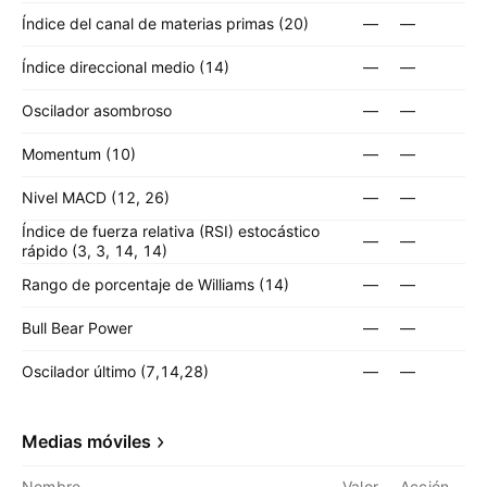
Índice del canal de materias primas (20)
—
—
Índice direccional medio (14)
—
—
Oscilador asombroso
—
—
Momentum (10)
—
—
Nivel MACD (12, 26)
—
—
Índice de fuerza relativa (RSI) estocástico
—
—
rápido (3, 3, 14, 14)
Rango de porcentaje de Williams (14)
—
—
Bull Bear Power
—
—
Oscilador último (7,14,28)
—
—
Medias móviles
Nombre
Valor
Acción