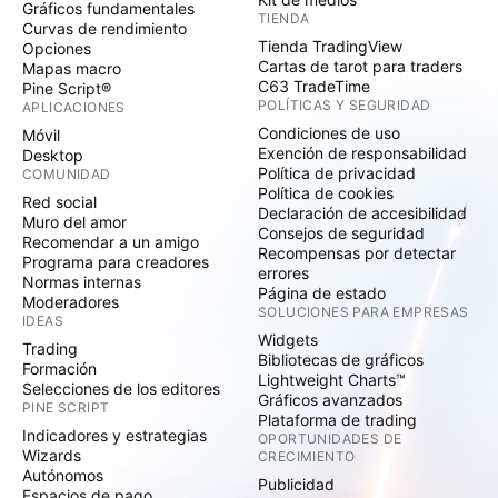
Gráficos fundamentales
TIENDA
Curvas de rendimiento
Tienda TradingView
Opciones
Cartas de tarot para traders
Mapas macro
C63 TradeTime
Pine Script®
POLÍTICAS Y SEGURIDAD
APLICACIONES
Condiciones de uso
Móvil
Exención de responsabilidad
Desktop
Política de privacidad
COMUNIDAD
Política de cookies
Red social
Declaración de accesibilidad
Muro del amor
Consejos de seguridad
Recomendar a un amigo
Recompensas por detectar
Programa para creadores
errores
Normas internas
Página de estado
Moderadores
SOLUCIONES PARA EMPRESAS
IDEAS
Widgets
Trading
Bibliotecas de gráficos
Formación
Lightweight Charts™
Selecciones de los editores
Gráficos avanzados
PINE SCRIPT
Plataforma de trading
Indicadores y estrategias
OPORTUNIDADES DE
Wizards
CRECIMIENTO
Autónomos
Publicidad
Espacios de pago