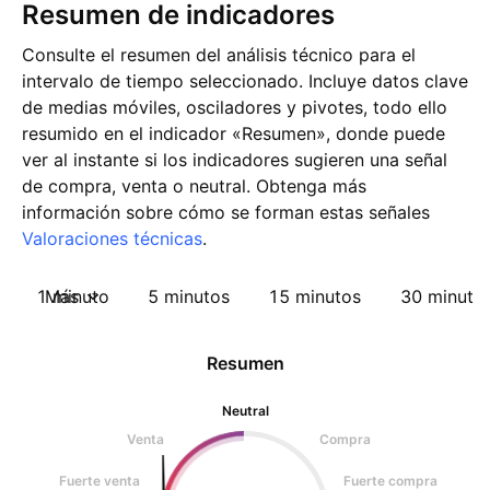
Resumen de indicadores
Consulte el resumen del análisis técnico para el
intervalo de tiempo seleccionado. Incluye datos clave
de medias móviles, osciladores y pivotes, todo ello
resumido en el indicador «Resumen», donde puede
ver al instante si los indicadores sugieren una señal
de compra, venta o neutral. Obtenga más
información sobre cómo se forman estas señales
Valoraciones técnicas
.
1 minuto
Más
5 minutos
15 minutos
30 minuto
Resumen
Neutral
Venta
Compra
Fuerte venta
Fuerte compra