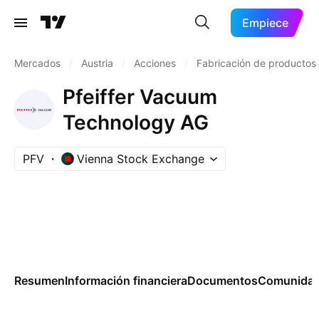
Empiece
Mercados
/
Austria
/
Acciones
/
Fabricación de productos
Pfeiffer Vacuum
Technology AG
PFV
Vienna Stock Exchange
Resumen
Información financiera
Documentos
Comunida