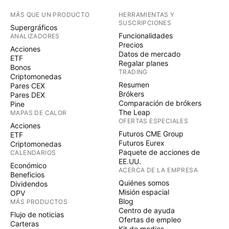
MÁS QUE UN PRODUCTO
HERRAMIENTAS Y
SUSCRIPCIONES
Supergráficos
Funcionalidades
ANALIZADORES
Precios
Acciones
Datos de mercado
ETF
Regalar planes
Bonos
TRADING
Criptomonedas
Resumen
Pares CEX
Brókers
Pares DEX
Comparación de brókers
Pine
The Leap
MAPAS DE CALOR
OFERTAS ESPECIALES
Acciones
Futuros CME Group
ETF
Futuros Eurex
Criptomonedas
Paquete de acciones de
CALENDARIOS
EE.UU.
Económico
ACERCA DE LA EMPRESA
Beneficios
Quiénes somos
Dividendos
Misión espacial
OPV
Blog
MÁS PRODUCTOS
Centro de ayuda
Flujo de noticias
Ofertas de empleo
Carteras
Kit de medios