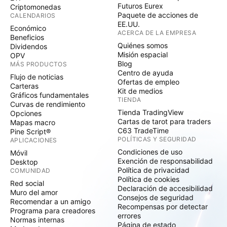
Futuros Eurex
Criptomonedas
Paquete de acciones de
CALENDARIOS
EE.UU.
Económico
ACERCA DE LA EMPRESA
Beneficios
Quiénes somos
Dividendos
Misión espacial
OPV
Blog
MÁS PRODUCTOS
Centro de ayuda
Flujo de noticias
Ofertas de empleo
Carteras
Kit de medios
Gráficos fundamentales
TIENDA
Curvas de rendimiento
Tienda TradingView
Opciones
Cartas de tarot para traders
Mapas macro
C63 TradeTime
Pine Script®
POLÍTICAS Y SEGURIDAD
APLICACIONES
Condiciones de uso
Móvil
Exención de responsabilidad
Desktop
Política de privacidad
COMUNIDAD
Política de cookies
Red social
Declaración de accesibilidad
Muro del amor
Consejos de seguridad
Recomendar a un amigo
Recompensas por detectar
Programa para creadores
errores
Normas internas
Página de estado