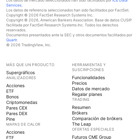
Los datos de mercado seleccionados han sido facilitados por
ICE Data
Services
.
Los datos de referencia seleccionados han sido facilitados por FactSet.
Copyright © 2026 FactSet Research Systems Inc.
Copyright © 2026, American Bankers Association. Base de datos CUSIP
facilitada por FactSet Research Systems Inc. Todos los derechos
reservados.
Documentos presentados ante la SEC y otros documentos facilitados por
Quartr
.
© 2026 TradingView, Inc.
MÁS QUE UN PRODUCTO
HERRAMIENTAS Y
SUSCRIPCIONES
Supergráficos
Funcionalidades
ANALIZADORES
Precios
Acciones
Datos de mercado
ETF
Regalar planes
Bonos
TRADING
Criptomonedas
Resumen
Pares CEX
Brókers
Pares DEX
Comparación de brókers
Pine
The Leap
MAPAS DE CALOR
OFERTAS ESPECIALES
Acciones
Futuros CME Group
ETF