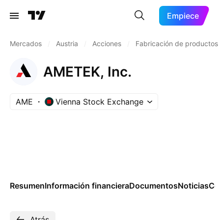
Empiece
Mercados
/
Austria
/
Acciones
/
Fabricación de productos
AMETEK, Inc.
AME
Vienna Stock Exchange
Resumen
Información financiera
Documentos
Noticias
Co
Atrás