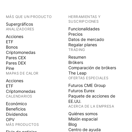
MÁS QUE UN PRODUCTO
HERRAMIENTAS Y
SUSCRIPCIONES
Supergráficos
Funcionalidades
ANALIZADORES
Precios
Acciones
Datos de mercado
ETF
Regalar planes
Bonos
TRADING
Criptomonedas
Resumen
Pares CEX
Brókers
Pares DEX
Comparación de brókers
Pine
The Leap
MAPAS DE CALOR
OFERTAS ESPECIALES
Acciones
Futuros CME Group
ETF
Futuros Eurex
Criptomonedas
Paquete de acciones de
CALENDARIOS
EE.UU.
Económico
ACERCA DE LA EMPRESA
Beneficios
Quiénes somos
Dividendos
Misión espacial
OPV
Blog
MÁS PRODUCTOS
Centro de ayuda
Flujo de noticias