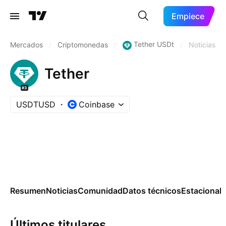
Empiece
Tether USDt
Mercados
/
Criptomonedas
/
/
Noticias
Tether
#3
USDTUSD
Coinbase
Resumen
Noticias
Comunidad
Datos técnicos
Estacional
Últimos titulares