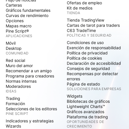
Ofertas de empleo
Carteras
Kit de medios
Gráficos fundamentales
TIENDA
Curvas de rendimiento
Tienda TradingView
Opciones
Cartas de tarot para traders
Mapas macro
C63 TradeTime
Pine Script®
POLÍTICAS Y SEGURIDAD
APLICACIONES
Condiciones de uso
Móvil
Exención de responsabilidad
Desktop
Política de privacidad
COMUNIDAD
Política de cookies
Red social
Declaración de accesibilidad
Muro del amor
Consejos de seguridad
Recomendar a un amigo
Recompensas por detectar
Programa para creadores
errores
Normas internas
Página de estado
Moderadores
SOLUCIONES PARA EMPRESAS
IDEAS
Widgets
Trading
Bibliotecas de gráficos
Formación
Lightweight Charts™
Selecciones de los editores
Gráficos avanzados
PINE SCRIPT
Plataforma de trading
Indicadores y estrategias
OPORTUNIDADES DE
Wizards
CRECIMIENTO