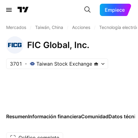
Empiece
Mercados
/
Taiwán, China
/
Acciones
/
Tecnología electró
FIC Global, Inc.
3701
Taiwan Stock Exchange
Resumen
Información financiera
Comunidad
Datos técni
Gráfico completo