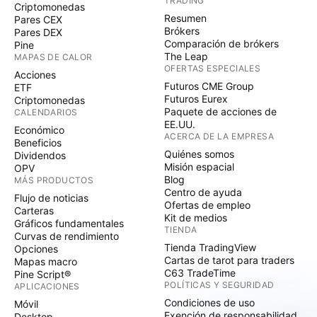
TRADING
Criptomonedas
Resumen
Pares CEX
Brókers
Pares DEX
Comparación de brókers
Pine
The Leap
MAPAS DE CALOR
OFERTAS ESPECIALES
Acciones
Futuros CME Group
ETF
Futuros Eurex
Criptomonedas
Paquete de acciones de
CALENDARIOS
EE.UU.
Económico
ACERCA DE LA EMPRESA
Beneficios
Quiénes somos
Dividendos
Misión espacial
OPV
Blog
MÁS PRODUCTOS
Centro de ayuda
Flujo de noticias
Ofertas de empleo
Carteras
Kit de medios
Gráficos fundamentales
TIENDA
Curvas de rendimiento
Tienda TradingView
Opciones
Cartas de tarot para traders
Mapas macro
C63 TradeTime
Pine Script®
POLÍTICAS Y SEGURIDAD
APLICACIONES
Condiciones de uso
Móvil
Exención de responsabilidad
Desktop