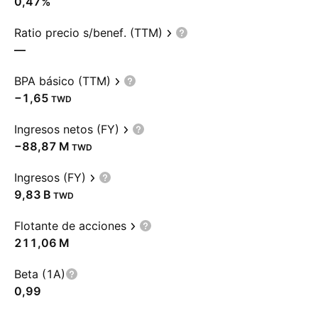
0,47%
Ratio precio s/benef. (TTM)
—
BPA básico (TTM)
−1,65
TWD
Ingresos netos (FY)
‪−88,87 M‬
TWD
Ingresos (FY)
‪9,83 B‬
TWD
Flotante de acciones
‪211,06 M‬
Beta (1A)
0,99