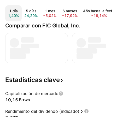
1 día
5 días
1 mes
6 meses
Año hasta la fecha
1,40%
24,29%
−5,02%
−17,92%
−19,14%
Comparar con FIC Global, Inc.
Estadísticas
clave
Capitalización de mercado
‪10,15 B‬
TWD
Rendimiento del dividendo (indicado)