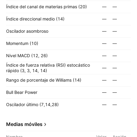
Índice del canal de materias primas (20)
—
—
Índice direccional medio (14)
—
—
Oscilador asombroso
—
—
Momentum (10)
—
—
Nivel MACD (12, 26)
—
—
Índice de fuerza relativa (RSI) estocástico
—
—
rápido (3, 3, 14, 14)
Rango de porcentaje de Williams (14)
—
—
Bull Bear Power
—
—
Oscilador último (7,14,28)
—
—
Medias móviles
Nombre
Valor
Acción