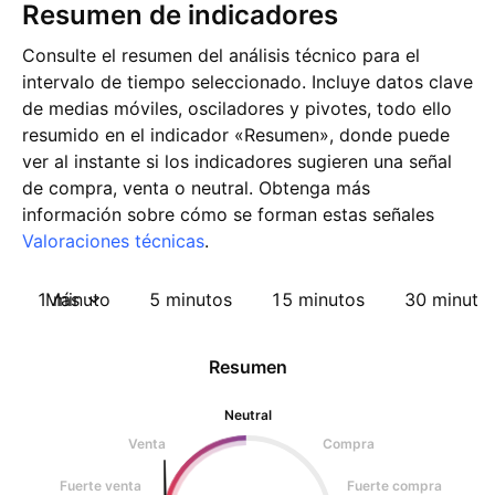
Resumen de indicadores
Consulte el resumen del análisis técnico para el
intervalo de tiempo seleccionado. Incluye datos clave
de medias móviles, osciladores y pivotes, todo ello
resumido en el indicador «Resumen», donde puede
ver al instante si los indicadores sugieren una señal
de compra, venta o neutral. Obtenga más
información sobre cómo se forman estas señales
Valoraciones técnicas
.
1 minuto
Más
5 minutos
15 minutos
30 minuto
Resumen
Neutral
Venta
Compra
Fuerte venta
Fuerte compra