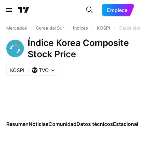
Empiece
Mercados
/
Corea del Sur
/
Índices
/
KOSPI
/
Datos téc
Índice Korea Composite
Stock Price
KOSPI
TVC
Resumen
Noticias
Comunidad
Datos técnicos
Estacional