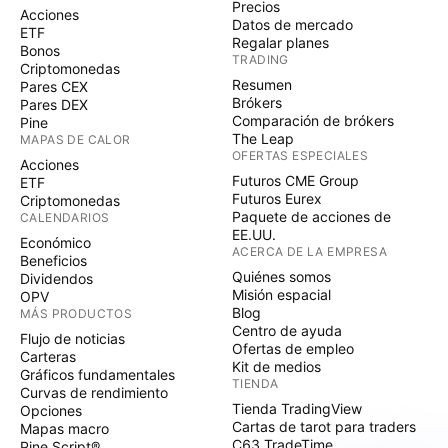
Precios
Acciones
Datos de mercado
ETF
Regalar planes
Bonos
TRADING
Criptomonedas
Resumen
Pares CEX
Brókers
Pares DEX
Comparación de brókers
Pine
The Leap
MAPAS DE CALOR
OFERTAS ESPECIALES
Acciones
Futuros CME Group
ETF
Futuros Eurex
Criptomonedas
Paquete de acciones de
CALENDARIOS
EE.UU.
Económico
ACERCA DE LA EMPRESA
Beneficios
Quiénes somos
Dividendos
Misión espacial
OPV
Blog
MÁS PRODUCTOS
Centro de ayuda
Flujo de noticias
Ofertas de empleo
Carteras
Kit de medios
Gráficos fundamentales
TIENDA
Curvas de rendimiento
Tienda TradingView
Opciones
Cartas de tarot para traders
Mapas macro
C63 TradeTime
Pine Script®