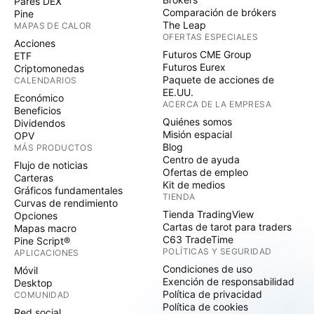
Pares DEX
Comparación de brókers
Pine
The Leap
MAPAS DE CALOR
OFERTAS ESPECIALES
Acciones
Futuros CME Group
ETF
Futuros Eurex
Criptomonedas
Paquete de acciones de
CALENDARIOS
EE.UU.
Económico
ACERCA DE LA EMPRESA
Beneficios
Quiénes somos
Dividendos
Misión espacial
OPV
Blog
MÁS PRODUCTOS
Centro de ayuda
Flujo de noticias
Ofertas de empleo
Carteras
Kit de medios
Gráficos fundamentales
TIENDA
Curvas de rendimiento
Tienda TradingView
Opciones
Cartas de tarot para traders
Mapas macro
C63 TradeTime
Pine Script®
POLÍTICAS Y SEGURIDAD
APLICACIONES
Condiciones de uso
Móvil
Exención de responsabilidad
Desktop
Política de privacidad
COMUNIDAD
Política de cookies
Red social