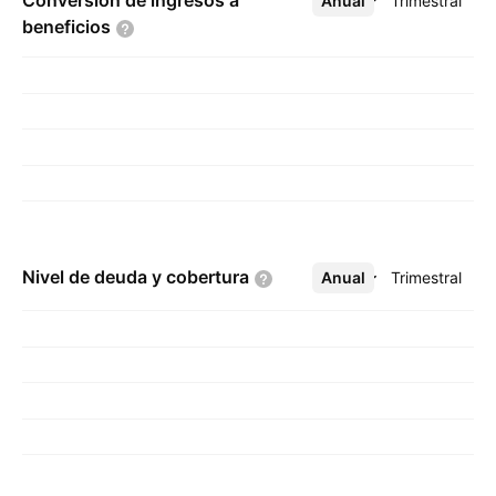
Conversión de ingresos a
Anual
Más
Trimestral
beneficios
Nivel de deuda y
cobertura
Anual
Más
Trimestral