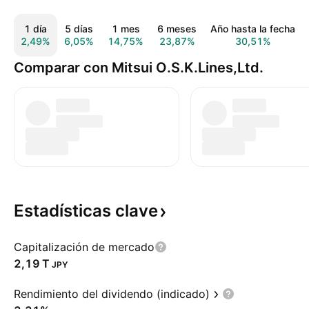
1 día
5 días
1 mes
6 meses
Año hasta la fecha
2,49%
6,05%
14,75%
23,87%
30,51%
Comparar con Mitsui O.S.K.Lines,Ltd.
Estadísticas
clave
Capitalización de mercado
‪2,19 T‬
JPY
Rendimiento del dividendo (indicado)