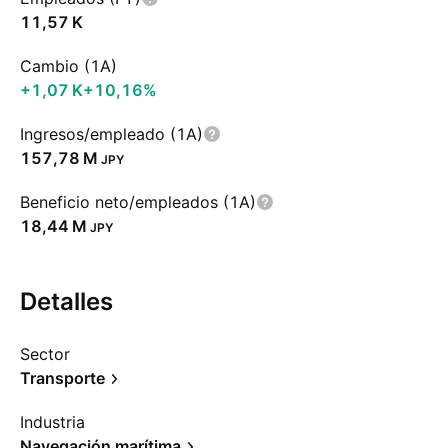
‪11,57 K‬
Cambio (1A)
‪+1,07 K‬
+10,16%
Ingresos/empleado (1A)
‪157,78 M‬
JPY
Beneficio neto/empleados (1A)
‪18,44 M‬
JPY
Detalles
Sector
Transporte
Industria
Navegación marítima