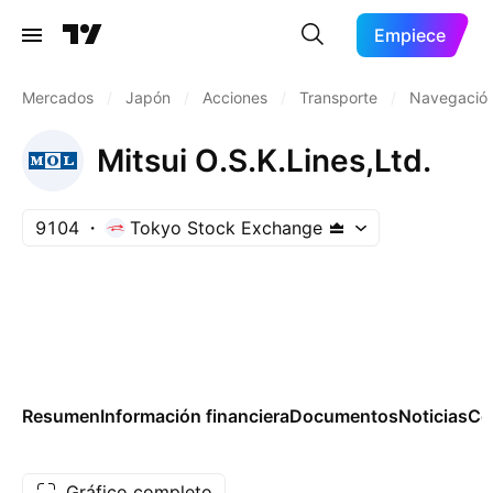
Empiece
Mercados
/
Japón
/
Acciones
/
Transporte
/
Navegación
Mitsui O.S.K.Lines,Ltd.
9104
Tokyo Stock Exchange
Resumen
Información financiera
Documentos
Noticias
Co
Gráfico completo