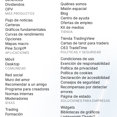
Quiénes somos
Dividendos
Misión espacial
OPV
Blog
MÁS PRODUCTOS
Centro de ayuda
Flujo de noticias
Ofertas de empleo
Carteras
Kit de medios
Gráficos fundamentales
TIENDA
Curvas de rendimiento
Tienda TradingView
Opciones
Cartas de tarot para traders
Mapas macro
C63 TradeTime
Pine Script®
POLÍTICAS Y SEGURIDAD
APLICACIONES
Condiciones de uso
Móvil
Exención de responsabilidad
Desktop
Política de privacidad
COMUNIDAD
Política de cookies
Red social
Declaración de accesibilidad
Muro del amor
Consejos de seguridad
Recomendar a un amigo
Recompensas por detectar
Programa para creadores
errores
Normas internas
Página de estado
Moderadores
SOLUCIONES PARA EMPRESAS
IDEAS
Widgets
Trading
Bibliotecas de gráficos
Formación
Lightweight Charts™