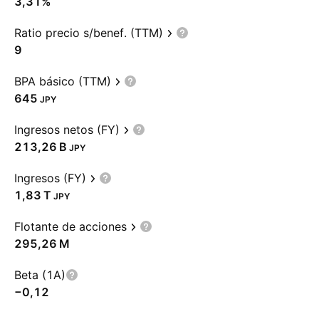
3,31%
Ratio precio s/benef. (TTM)
9
BPA básico (TTM)
645
JPY
Ingresos netos (FY)
‪213,26 B‬
JPY
Ingresos (FY)
‪1,83 T‬
JPY
Flotante de acciones
‪295,26 M‬
Beta (1A)
−0,12