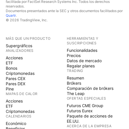
facilitada por FactSet Research Systems Inc. Todos los derechos
reservados.
Documentos presentados ante la SEC y otros documentos facilitados por
Quartr
.
© 2026 TradingView, Inc.
MÁS QUE UN PRODUCTO
HERRAMIENTAS Y
SUSCRIPCIONES
Supergráficos
Funcionalidades
ANALIZADORES
Precios
Acciones
Datos de mercado
ETF
Regalar planes
Bonos
TRADING
Criptomonedas
Resumen
Pares CEX
Brókers
Pares DEX
Comparación de brókers
Pine
The Leap
MAPAS DE CALOR
OFERTAS ESPECIALES
Acciones
Futuros CME Group
ETF
Futuros Eurex
Criptomonedas
Paquete de acciones de
CALENDARIOS
EE.UU.
Económico
ACERCA DE LA EMPRESA
Beneficios