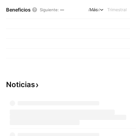
Beneficios
Anual
Más
Trimestral
Siguiente
:
—
Noticias