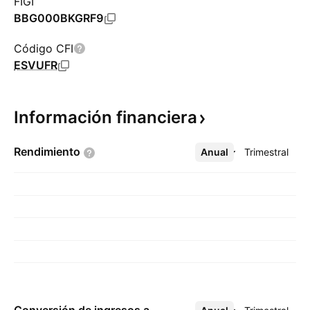
FIGI
BBG000BKGRF9
Código CFI
ESVUFR
Información
financiera
Rendimiento
Anual
Más
Trimestral