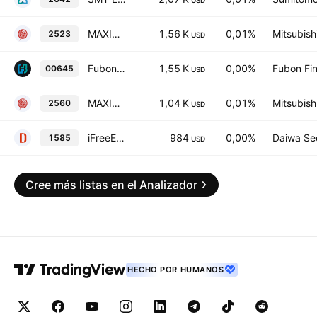
USD
MAXIS TOPIX ex-Financials ETF
1,56 K
0,01%
Mitsubish
2523
USD
Fubon TOPIX ETF
1,55 K
0,00%
Fubon Fin
00645
USD
MAXIS Carbon Efficient Japan Equity ETF Units
1,04 K
0,01%
Mitsubish
2560
USD
iFreeETF TOPIX Ex-Financials
984
0,00%
Daiwa Sec
1585
USD
Cree más listas en el Analizador
HECHO POR HUMANOS