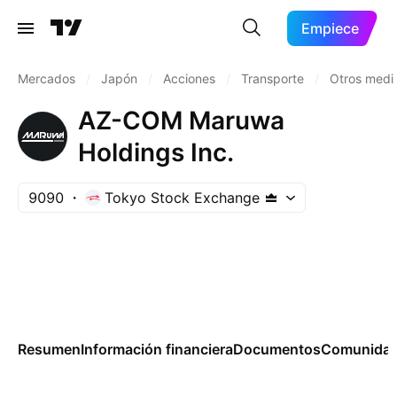
Empiece
Mercados
/
Japón
/
Acciones
/
Transporte
/
Otros medi
AZ-COM Maruwa
Holdings Inc.
9090
Tokyo Stock Exchange
Resumen
Información financiera
Documentos
Comunida