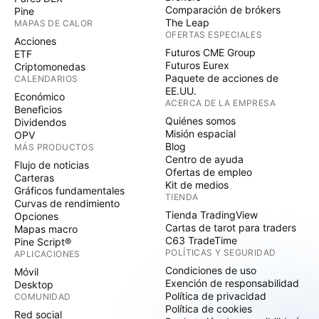
Comparación de brókers
Pine
The Leap
MAPAS DE CALOR
OFERTAS ESPECIALES
Acciones
Futuros CME Group
ETF
Futuros Eurex
Criptomonedas
Paquete de acciones de
CALENDARIOS
EE.UU.
Económico
ACERCA DE LA EMPRESA
Beneficios
Quiénes somos
Dividendos
Misión espacial
OPV
Blog
MÁS PRODUCTOS
Centro de ayuda
Flujo de noticias
Ofertas de empleo
Carteras
Kit de medios
Gráficos fundamentales
TIENDA
Curvas de rendimiento
Tienda TradingView
Opciones
Cartas de tarot para traders
Mapas macro
C63 TradeTime
Pine Script®
POLÍTICAS Y SEGURIDAD
APLICACIONES
Condiciones de uso
Móvil
Exención de responsabilidad
Desktop
Política de privacidad
COMUNIDAD
Política de cookies
Red social