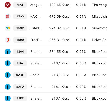
Vanguard International Dividend Appreciation ETF
487,65 K
0,01%
The Vangu
VIGI
USD
MAXIS JPX-Nikkei Index 400 ETF
476,59 K
0,01%
Mitsubish
1593
USD
Listed Index Fund JPX-Nikkei Index 400 ETF
274,02 K
0,01%
Sumitomo 
1592
USD
iFreeETF JPX-Nikkei400
255,31 K
0,01%
Daiwa Sec
1599
USD
iShares JPX-Nikkei 400 ETF (Japan)
234,55 K
0,01%
BlackRock
1364
USD
iShares Core MSCI Japan IMI UCITS ETF
216,1 K
0,00%
BlackRock
IJPA
USD
iShares Core MSCI Japan IMI UCITS ETF
216,1 K
0,00%
BlackRock
0A3F
USD
iShares Core MSCI Japan IMI UCITS ETF
216,1 K
0,00%
BlackRock
SJPD
USD
iShares Core MSCI Japan IMI UCITS ETF EUR Hedged Accum
216,1 K
0,00%
BlackRock
SJPE
USD