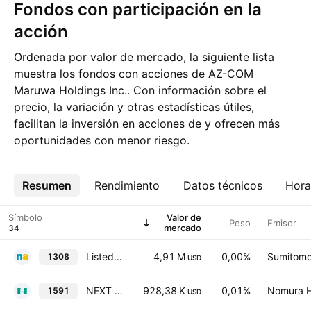
Fondos con participación en la
acción
Ordenada por valor de mercado, la siguiente lista
muestra los fondos con acciones de AZ-COM
Maruwa Holdings Inc.. Con información sobre el
precio, la variación y otras estadísticas útiles,
facilitan la inversión en acciones de y ofrecen más
oportunidades con menor riesgo.
Resumen
Más
Rendimiento
Datos técnicos
Hora
Símbolo
Valor de
Peso
Emisor
mercado
Listed Index Fund TOPIX
4,91 M
0,00%
Sumitomo 
1308
USD
NEXT FUNDS JPX-Nikkei Index 400 ETF
928,38 K
0,01%
Nomura Ho
1591
USD