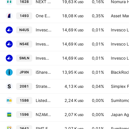
NEXT FUNDS TOPIX 17 Transportation & Logistics ETF
19,63 K
0,16%
Nomura Ho
1628
USD
One ETF JPX-Nikkei Mid Small
18,08 K
0,35%
Asset Ma
1493
USD
Invesco JPX-Nikkei 400 UCITS ETF
14,69 K
0,01%
Invesco L
N4US
USD
Invesco JPX-Nikkei 400 UCITS ETF
14,69 K
0,01%
Invesco L
NS4E
USD
Invesco JPX-Nikkei 400 UCITS ETF
14,69 K
0,01%
Invesco L
SMLN
USD
iShares JPX-Nikkei 400 ETF
13,95 K
0,01%
BlackRock
JPXN
USD
Strategic Shareholding Disposal Promotion ETF
4,13 K
0,04%
Simplex F
2081
USD
Listed Index Fund ToPIX Ex-Financials
2,24 K
0,00%
Sumitomo 
1586
USD
NZAM ETF TOPIX Ex-Financials ETF
2,07 K
0,00%
Japan Agr
1596
USD
SMT ETF Carbon Efficient Index Japan Equity
2,07 K
0,01%
Sumitomo 
2642