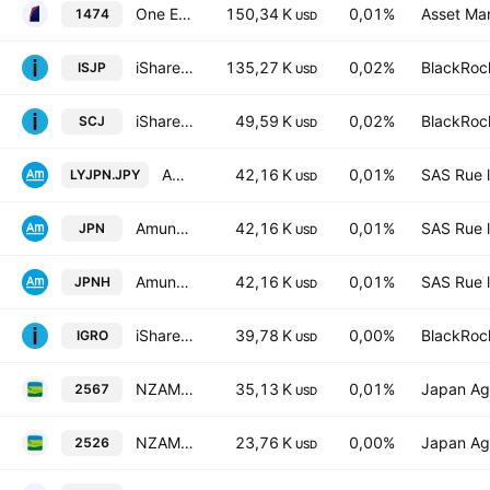
One ETF JPX-Nikkei 400
150,34 K
0,01%
Asset Ma
1474
USD
iShares MSCI Japan Small Cap UCITS ETF
135,27 K
0,02%
BlackRock
ISJP
USD
iShares MSCI Japan Small-Cap ETF
49,59 K
0,02%
BlackRock
SCJ
USD
Amundi Japan TOPIX II UCITS ETF -Dist JPY-
42,16 K
0,01%
SAS Rue l
LYJPN.JPY
USD
Amundi Japan TOPIX II UCITS ETF -Dist EUR-
42,16 K
0,01%
SAS Rue l
JPN
USD
Amundi Japan TOPIX II UCITS ETF -Daily Hedged to EUR - Dist-
42,16 K
0,01%
SAS Rue l
JPNH
USD
iShares International Dividend Growth ETF
39,78 K
0,00%
BlackRock
IGRO
USD
NZAM ETF S&P/JPX Carbon Efficient Index ETF
35,13 K
0,01%
Japan Agr
2567
USD
NZAM JPX-NIKKEI 400 ETF
23,76 K
0,00%
Japan Agr
2526
USD