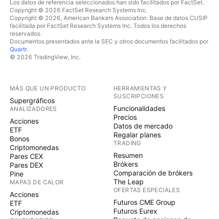
Los datos de referencia seleccionados han sido facilitados por FactSet.
Copyright © 2026 FactSet Research Systems Inc.
Copyright © 2026, American Bankers Association. Base de datos CUSIP
facilitada por FactSet Research Systems Inc. Todos los derechos
reservados.
Documentos presentados ante la SEC y otros documentos facilitados por
Quartr
.
© 2026 TradingView, Inc.
MÁS QUE UN PRODUCTO
HERRAMIENTAS Y
SUSCRIPCIONES
Supergráficos
Funcionalidades
ANALIZADORES
Precios
Acciones
Datos de mercado
ETF
Regalar planes
Bonos
TRADING
Criptomonedas
Resumen
Pares CEX
Brókers
Pares DEX
Comparación de brókers
Pine
The Leap
MAPAS DE CALOR
OFERTAS ESPECIALES
Acciones
Futuros CME Group
ETF
Futuros Eurex
Criptomonedas