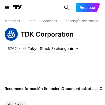
Empiece
Mercados
/
Japón
/
Acciones
/
Tecnología electrónica
/
TDK Corporation
6762
Tokyo Stock Exchange
Resumen
Información financiera
Documentos
Noticias
Co
Atrás