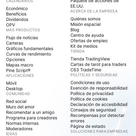
Paquete de acciones de
CALENDARIOS
EE.UU.
Económico
ACERCA DE LA EMPRESA
Beneficios
Quiénes somos
Dividendos
Misión espacial
OPV
Blog
MÁS PRODUCTOS
Centro de ayuda
Flujo de noticias
Ofertas de empleo
Carteras
Kit de medios
Gráficos fundamentales
TIENDA
Curvas de rendimiento
Tienda TradingView
Opciones
Cartas de tarot para traders
Mapas macro
C63 TradeTime
Pine Script®
POLÍTICAS Y SEGURIDAD
APLICACIONES
Condiciones de uso
Móvil
Exención de responsabilidad
Desktop
Política de privacidad
COMUNIDAD
Política de cookies
Red social
Declaración de accesibilidad
Muro del amor
Consejos de seguridad
Recomendar a un amigo
Recompensas por detectar
Programa para creadores
errores
Normas internas
Página de estado
Moderadores
SOLUCIONES PARA EMPRESAS
IDEAS