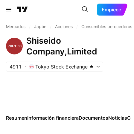
Empiece
Mercados
/
Japón
/
Acciones
/
Consumibles perecederos
Shiseido
Company,Limited
4911
Tokyo Stock Exchange
Resumen
Información financiera
Documentos
Noticias
Co