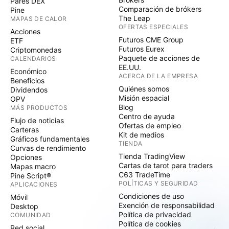
Pares DEX
Comparación de brókers
Pine
The Leap
MAPAS DE CALOR
OFERTAS ESPECIALES
Acciones
Futuros CME Group
ETF
Futuros Eurex
Criptomonedas
Paquete de acciones de
CALENDARIOS
EE.UU.
Económico
ACERCA DE LA EMPRESA
Beneficios
Quiénes somos
Dividendos
Misión espacial
OPV
Blog
MÁS PRODUCTOS
Centro de ayuda
Flujo de noticias
Ofertas de empleo
Carteras
Kit de medios
Gráficos fundamentales
TIENDA
Curvas de rendimiento
Tienda TradingView
Opciones
Cartas de tarot para traders
Mapas macro
C63 TradeTime
Pine Script®
POLÍTICAS Y SEGURIDAD
APLICACIONES
Condiciones de uso
Móvil
Exención de responsabilidad
Desktop
Política de privacidad
COMUNIDAD
Política de cookies
Red social