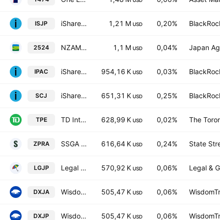
USD
iShares MSCI Japan Small Cap UCITS ETF
1,21 M
0,20%
BlackRock
ISJP
USD
NZAM ETF TOPIX
1,1 M
0,04%
Japan Agr
2524
USD
iShares Core MSCI Pacific ETF
954,16 K
0,03%
BlackRock
IPAC
USD
iShares MSCI Japan Small-Cap ETF
651,31 K
0,25%
BlackRock
SCJ
USD
TD International Equity Index ETF
628,99 K
0,02%
The Toro
TPE
USD
SSGA SPDR ETFs Europe I PLC - State Street SPDR S&P Pan Asia Dividend Aristocrats UCITS ETF Ptg USD
616,64 K
0,24%
State Str
ZPRA
USD
Legal & General UCITS ETF Plc - Japan Equity
570,92 K
0,06%
Legal & G
LGJP
USD
WisdomTree Japan Equity UCITS ETF AccumHedged USD
505,47 K
0,06%
WisdomTre
DXJA
USD
WisdomTree Japan Equity UCITS ETF GBP Hedged
505,47 K
0,06%
WisdomTre
DXJP
USD