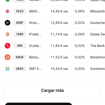
USD
MAXIS TOPIX ex-Financials ETF
14,45 K
0,06%
Mitsubish
2523
USD
Xtrackers FTSE Developed ex US Multifactor ETF
12,69 K
0,02%
Deutsche
DEEF
USD
iFreeETF TOPIX Ex-Financials
11,74 K
0,06%
Daiwa Sec
1585
USD
Scotia Responsible Investing International Equity Index ETF Trust Units
11,65 K
0,02%
The Bank
SRII
USD
Betashares Global Shares Ex US ETF Exchange Traded Fund Units
11,53 K
0,02%
BetaShare
EXUS
USD
SMT ETF Carbon Efficient Index Japan Equity
10,43 K
0,05%
Sumitomo 
2642
USD
Cargar más