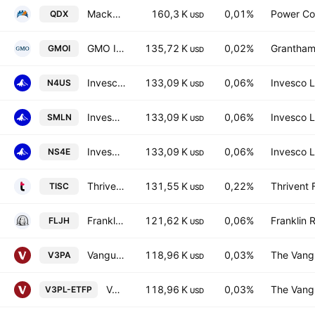
Mackenzie International Equity Index ETF
160,3 K
0,01%
Power Co
QDX
USD
GMO International Value ETF
135,72 K
0,02%
Grantham,
GMOI
USD
Invesco JPX-Nikkei 400 UCITS ETF
133,09 K
0,06%
Invesco L
N4US
USD
Invesco JPX-Nikkei 400 UCITS ETF
133,09 K
0,06%
Invesco L
SMLN
USD
Invesco JPX-Nikkei 400 UCITS ETF
133,09 K
0,06%
Invesco L
NS4E
USD
Thrivent International Small Cap ETF
131,55 K
0,22%
Thrivent 
TISC
USD
Franklin FTSE Japan Hedged ETF
121,62 K
0,06%
Franklin 
FLJH
USD
Vanguard ESG Developed Asia Pacific All Cap UCITS ETF Accum USD-Acc
118,96 K
0,03%
The Vangu
V3PA
USD
Vanguard ESG Developed Asia Pacific All Cap UCITS ETF USD
118,96 K
0,03%
The Vangu
V3PL-ETFP
USD