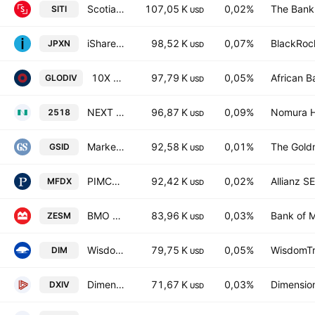
Scotia International Equity Index Tracker ETF
107,05 K
0,02%
The Bank
SITI
USD
iShares JPX-Nikkei 400 ETF
98,52 K
0,07%
BlackRock
JPXN
USD
10X S&P Global Dividend Aristocrats ETF ZAR
97,79 K
0,05%
African B
GLODIV
USD
NEXT FUNDS MSCI Japan Empowering Women Select Index ETF
96,87 K
0,09%
Nomura Ho
2518
USD
Marketbeta INTL Equity ETF
92,58 K
0,01%
The Gold
GSID
USD
PIMCO RAFI Dynamic Multi-Factor International Equity ETF
92,42 K
0,02%
Allianz SE
MFDX
USD
BMO MSCI EAFE Small-Mid Cap Index ETF Trust Unit
83,96 K
0,03%
Bank of M
ZESM
USD
WisdomTree International MidCap Dividend Fund
79,75 K
0,05%
WisdomTre
DIM
USD
Dimensional International Vector Equity ETF
71,67 K
0,03%
Dimension
DXIV
USD