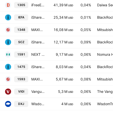
iFreeETF TOPIX (Yearly Dividend Type)
41,39 M
0,04%
Daiwa Sec
1305
USD
iShares Core MSCI EAFE ETF
25,34 M
0,01%
BlackRock
IEFA
USD
MAXIS TOPIX ETF Units
16,08 M
0,05%
Mitsubish
1348
USD
iShares MSCI EAFE Small-Cap ETF
12,17 M
0,09%
BlackRock
SCZ
USD
NEXT FUNDS JPX-Nikkei Index 400 ETF
9,17 M
0,06%
Nomura Ho
1591
USD
iShares Core TOPIX ETF
8,03 M
0,04%
BlackRock
1475
USD
MAXIS JPX-Nikkei Index 400 ETF
5,67 M
0,08%
Mitsubish
1593
USD
Vanguard International Dividend Appreciation ETF
5,3 M
0,06%
The Vangu
VIGI
USD
WisdomTree Japan Hedged Equity Fund
4 M
0,06%
WisdomTre
DXJ
USD