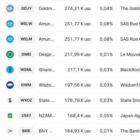
Goldman Sachs ETF ICAV - Goldman Sachs Alpha Enhanced Japan Equity Active UCITS ETF JPY
274,21 K
0,04%
The Gold
GDJY
USD
Amundi S&P World Consumer Staples Screened UCITS ETF Accum Shs -DR- EUR
251,77 K
0,08%
SAS Rue l
WELW
USD
Amundi S&P World Consumer Staples Screened UCITS ETF
251,77 K
0,08%
SAS Rue l
WELM
USD
Desjardins International Equity Index ETF Trust Units -Unhedged-
217,99 K
0,01%
Le Mouve
DMEI
USD
iShares MSCI World Small-Cap ETF
217,1 K
0,03%
BlackRock
WSML
USD
WisdomTree International Equity Fund
197,56 K
0,03%
WisdomTre
DWM
USD
State Street SPDR S&P World ex Australia Carbon Aware ETF
176,79 K
0,03%
State Str
WXOZ
USD
NZAM ETF S&P/JPX Carbon Efficient Index ETF
168,4 K
0,05%
Japan Agr
2567
USD
BNY Mellon International Equity ETF
164,93 K
0,01%
The Bank
BKIE
USD