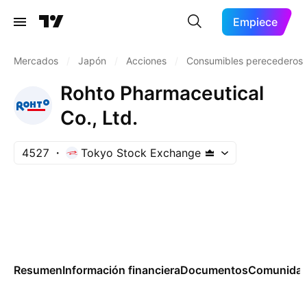
Empiece
Mercados
/
Japón
/
Acciones
/
Consumibles perecederos
Rohto Pharmaceutical
Co., Ltd.
4527
Tokyo Stock Exchange
Resumen
Información financiera
Documentos
Comunida