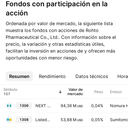
Fondos con participación en la
acción
Ordenada por valor de mercado, la siguiente lista
muestra los fondos con acciones de Rohto
Pharmaceutical Co., Ltd.. Con información sobre el
precio, la variación y otras estadísticas útiles,
facilitan la inversión en acciones de y ofrecen más
oportunidades con menor riesgo.
Resumen
Más
Rendimiento
Datos técnicos
Hora
Símbolo
Valor de
Peso
Emisor
mercado
NEXT FUNDS TOPIX ETF
94,36 M
0,04%
Nomura Ho
1306
USD
Listed Index Fund TOPIX
53,88 M
0,05%
Sumitomo 
1308
USD