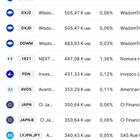
WisdomTree Japan Equity UCITS ETF JPY Acc
505,47 K
0,06%
WisdomTre
DXJZ
USD
WisdomTree Japan Equity UCITS ETF - CHF Hedged Acc
505,47 K
0,06%
WisdomTre
DXJD
USD
WisdomTree Dynamic International Equity Fund
483,93 K
0,03%
WisdomTre
DDWM
USD
NEXT FUNDS TOPIX 17 Pharmaceutical ETF
447,08 K
1,36%
Nomura Ho
1621
USD
Invesco RAFI Developed Markets ex-U.S. Small-Mid ETF
431,33 K
0,12%
Invesco L
PDN
USD
Avantis International Small Cap Equity ETF
353,29 K
0,11%
American 
AVDS
USD
CI Japan Equity Index ETF Trust Units Hedged
350,64 K
0,06%
CI Financ
JAPN
USD
CI Japan Equity Index ETF Trust Units Non Hedged
350,64 K
0,06%
CI Financ
JAPN.B
USD
Amundi Japan TOPIX II UCITS ETF -Dist JPY-
340,43 K
0,05%
SAS Rue l
LYJPN.JPY
USD