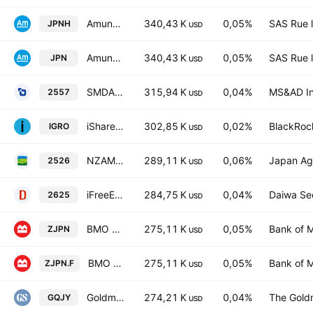
Amundi Japan TOPIX II UCITS ETF -Daily Hedged to EUR - Dist-
340,43 K
0,05%
SAS Rue l
JPNH
USD
Amundi Japan TOPIX II UCITS ETF -Dist EUR-
340,43 K
0,05%
SAS Rue l
JPN
USD
SMDAM TOPIX ETF
315,94 K
0,04%
MS&AD In
2557
USD
iShares International Dividend Growth ETF
302,85 K
0,02%
BlackRock
IGRO
USD
NZAM JPX-NIKKEI 400 ETF
289,11 K
0,06%
Japan Agr
2526
USD
iFreeETF-TOPIX(Quarterly Dividend Type)
284,75 K
0,04%
Daiwa Sec
2625
USD
BMO Japan Index ETF
275,11 K
0,05%
Bank of M
ZJPN
USD
BMO Japan Index ETF Hedged
275,11 K
0,05%
Bank of M
ZJPN.F
USD
Goldman Sachs Alpha Enhanced Japan Equity Active UCITS ETF AccumJPY
274,21 K
0,04%
The Gold
GQJY
USD