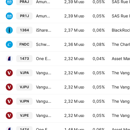
Amundi Index Solutions SICAV - Amundi Prime Japan UCITS ETF DR Capitalisation
2,39 M
0,05%
SAS Rue l
PRAJ
USD
Amundi Index Solutions - Prime Japan
2,39 M
0,05%
SAS Rue l
PR1J
USD
iShares JPX-Nikkei 400 ETF (Japan)
2,37 M
0,06%
BlackRock
1364
USD
Schwab Fundamental International Small Equity ETF
2,36 M
0,08%
The Char
FNDC
USD
One ETF TOPIX
2,32 M
0,04%
Asset Ma
1473
USD
Vanguard FTSE Japan UCITS ETF Accum Shs USD
2,32 M
0,05%
The Vangu
VJPA
USD
Vanguard Funds PLC - Vanguard FTSE Japan UCITS ETF AccumHedged USD
2,32 M
0,05%
The Vangu
VJPU
USD
Vanguard FTSE Japan UCITS ETF
2,32 M
0,05%
The Vangu
VJPN
USD
Vanguard FTSE Japan UCITS ETF Accum Shs Hedged EUR
2,32 M
0,05%
The Vangu
VJPE
USD
One ETF JPX-Nikkei 400
1,48 M
0,06%
Asset Ma
1474