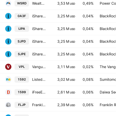
Wealthsimple Developed Markets ex North America Socially Responsible Index ETF
3,53 M
0,49%
Power Co
WSRD
USD
iShares Core MSCI Japan IMI UCITS ETF
3,25 M
0,04%
BlackRock
0A3F
USD
iShares Core MSCI Japan IMI UCITS ETF
3,25 M
0,04%
BlackRock
IJPA
USD
iShares Core MSCI Japan IMI UCITS ETF
3,25 M
0,04%
BlackRock
SJPD
USD
iShares Core MSCI Japan IMI UCITS ETF EUR Hedged Accum
3,25 M
0,04%
BlackRock
SJPE
USD
Vanguard FTSE Pacific ETF
3,11 M
0,02%
The Vangu
VPL
USD
Listed Index Fund JPX-Nikkei Index 400 ETF
3,02 M
0,08%
Sumitomo 
1592
USD
iFreeETF JPX-Nikkei400
2,61 M
0,06%
Daiwa Sec
1599
USD
Franklin FTSE Japan ETF
2,39 M
0,06%
Franklin 
FLJP
USD