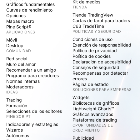
Kit de medios
Gráficos fundamentales
TIENDA
Curvas de rendimiento
Tienda TradingView
Opciones
Cartas de tarot para traders
Mapas macro
C63 TradeTime
Pine Script®
POLÍTICAS Y SEGURIDAD
APLICACIONES
Condiciones de uso
Móvil
Exención de responsabilidad
Desktop
Política de privacidad
COMUNIDAD
Política de cookies
Red social
Declaración de accesibilidad
Muro del amor
Consejos de seguridad
Recomendar a un amigo
Recompensas por detectar
Programa para creadores
errores
Normas internas
Página de estado
Moderadores
SOLUCIONES PARA EMPRESAS
IDEAS
Widgets
Trading
Bibliotecas de gráficos
Formación
Lightweight Charts™
Selecciones de los editores
Gráficos avanzados
PINE SCRIPT
Plataforma de trading
Indicadores y estrategias
OPORTUNIDADES DE
Wizards
CRECIMIENTO
Autónomos
Publicidad