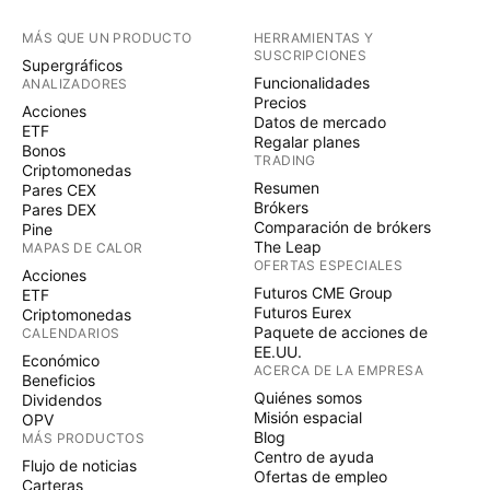
MÁS QUE UN PRODUCTO
HERRAMIENTAS Y
SUSCRIPCIONES
Supergráficos
Funcionalidades
ANALIZADORES
Precios
Acciones
Datos de mercado
ETF
Regalar planes
Bonos
TRADING
Criptomonedas
Resumen
Pares CEX
Brókers
Pares DEX
Comparación de brókers
Pine
The Leap
MAPAS DE CALOR
OFERTAS ESPECIALES
Acciones
Futuros CME Group
ETF
Futuros Eurex
Criptomonedas
Paquete de acciones de
CALENDARIOS
EE.UU.
Económico
ACERCA DE LA EMPRESA
Beneficios
Quiénes somos
Dividendos
Misión espacial
OPV
Blog
MÁS PRODUCTOS
Centro de ayuda
Flujo de noticias
Ofertas de empleo
Carteras