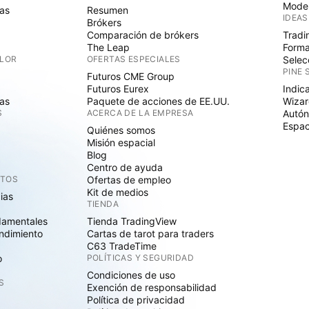
Mode
as
Resumen
IDEAS
Brókers
Comparación de brókers
Tradi
The Leap
Forma
ALOR
OFERTAS ESPECIALES
Selec
PINE 
Futuros CME Group
Futuros Eurex
Indic
as
Paquete de acciones de EE.UU.
Wizar
S
ACERCA DE LA EMPRESA
Autó
Espac
Quiénes somos
Misión espacial
Blog
Centro de ayuda
CTOS
Ofertas de empleo
Kit de medios
cias
TIENDA
damentales
Tienda TradingView
ndimiento
Cartas de tarot para traders
C63 TradeTime
o
POLÍTICAS Y SEGURIDAD
Condiciones de uso
S
Exención de responsabilidad
Política de privacidad