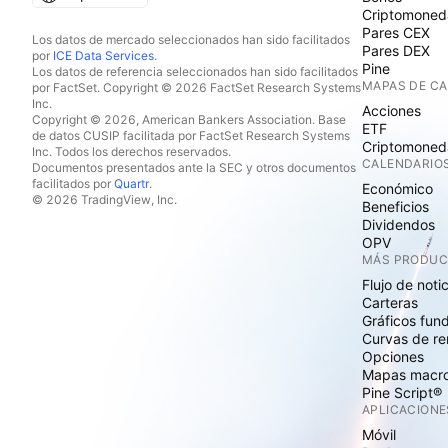
Criptomoned
Pares CEX
Los datos de mercado seleccionados han sido facilitados
Pares DEX
por
ICE Data Services
.
Pine
Los datos de referencia seleccionados han sido facilitados
MAPAS DE C
por FactSet. Copyright © 2026 FactSet Research Systems
Inc.
Acciones
Copyright © 2026, American Bankers Association. Base
ETF
de datos CUSIP facilitada por FactSet Research Systems
Criptomoned
Inc. Todos los derechos reservados.
CALENDARIO
Documentos presentados ante la SEC y otros documentos
facilitados por
Quartr
.
Económico
© 2026 TradingView, Inc.
Beneficios
Dividendos
OPV
MÁS PRODU
Flujo de noti
Carteras
Gráficos fun
Curvas de re
Opciones
Mapas macr
Pine Script®
APLICACIONE
Móvil