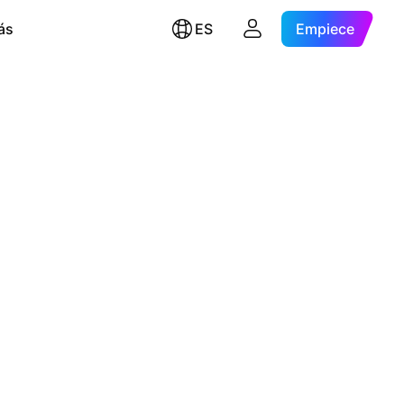
ás
ES
Empiece