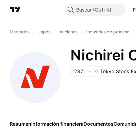
Buscar
P
Mercados
/
Japón
/
Acciones
/
Industrias de proceso
/
Nichirei 
2871
Tokyo Stock E
Resumen
Información financiera
Documentos
Comunid