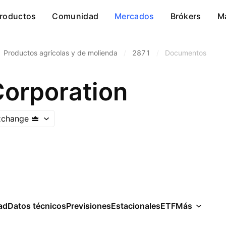
roductos
Comunidad
Mercados
Brókers
M
Productos agrícolas y de molienda
/
2871
/
Documentos
Corporation
xchange
ad
Datos técnicos
Previsiones
Estacionales
ETF
Más