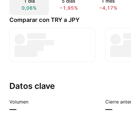
1 día
5 días
1 mes
0,06%
−1,95%
−4,17%
Comparar con TRY a JPY
Datos clave
Volumen
Cierre anter
—
—