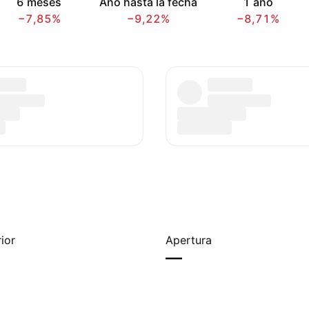
6 meses
Año hasta la fecha
1 año
−7,85%
−9,22%
−8,71%
ior
Apertura
—