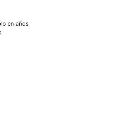
olo en años
s.