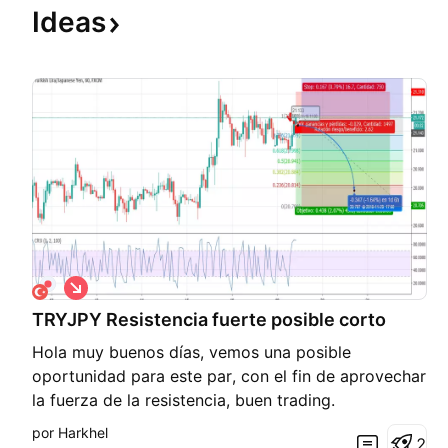
Ideas
C
o
TRYJPY Resistencia fuerte posible corto
r
t
Hola muy buenos días, vemos una posible
o
oportunidad para este par, con el fin de aprovechar
la fuerza de la resistencia, buen trading.
por Harkhel
2