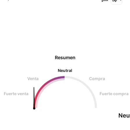
ya se fue la lira turca de tanto foco, ya que Italia y
el brexit se lo quito por ahora se a visto que la lira
Resumen
Neutral
Venta
Compra
Fuerte venta
Fuerte compra
Neu