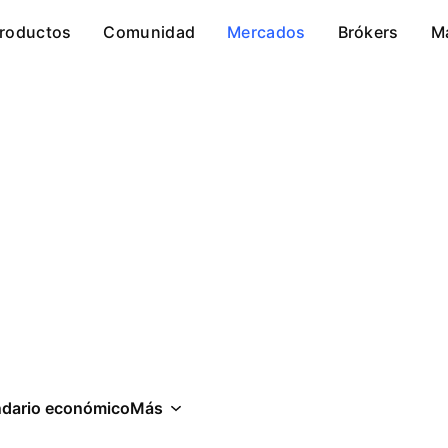
roductos
Comunidad
Mercados
Brókers
M
ndario económico
Más