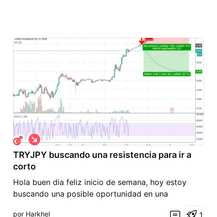
C
o
TRYJPY buscando una resistencia para ir a
r
t
corto
o
Hola buen dia feliz inicio de semana, hoy estoy
buscando una posible oportunidad en una
resistencia del par buscando los 20.40 para tomar
por Harkhel
1
una posición en corto, con el fin de aprovechar que