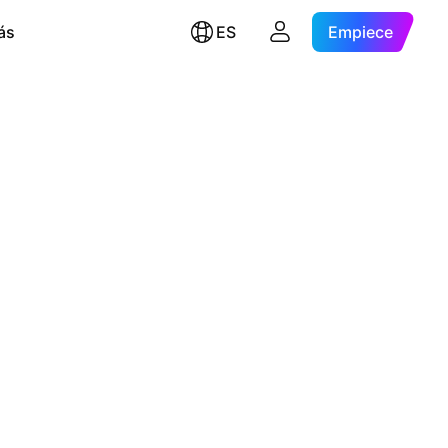
ás
ES
Empiece