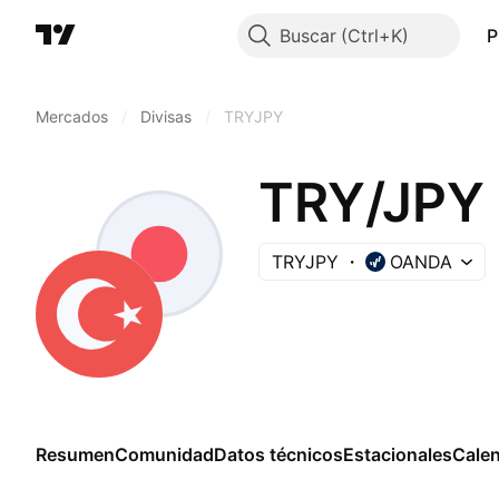
Buscar
P
Mercados
/
Divisas
/
TRYJPY
TRY/JPY
TRYJPY
OANDA
Resumen
Comunidad
Datos técnicos
Estacionales
Cale