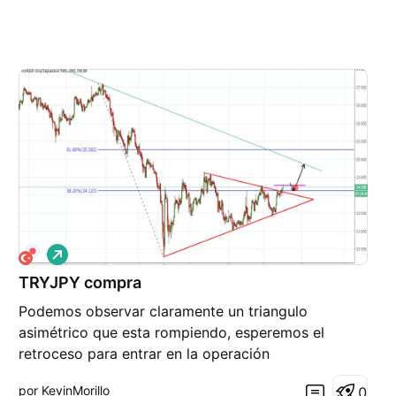
L
a
r
TRYJPY compra
g
Podemos observar claramente un triangulo
o
asimétrico que esta rompiendo, esperemos el
retroceso para entrar en la operación
por KevinMorillo
0