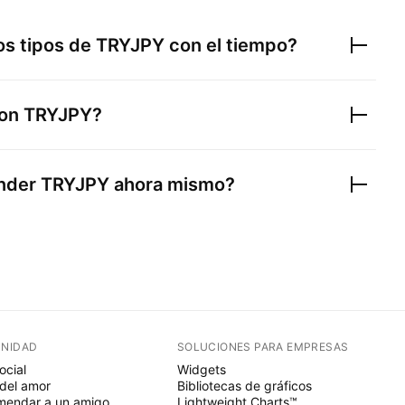
s tipos de
TRYJPY
con el tiempo?
con
TRYJPY
?
ender
TRYJPY
ahora mismo?
NIDAD
SOLUCIONES PARA EMPRESAS
ocial
Widgets
del amor
Bibliotecas de gráficos
endar a un amigo
Lightweight Charts™