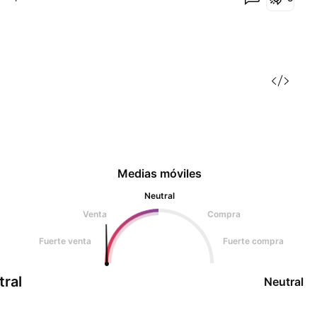
Medias móviles
Neutral
Venta
Compra
Fuerte venta
Fuerte compra
tral
Neutral