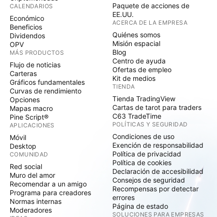
Paquete de acciones de
CALENDARIOS
EE.UU.
Económico
ACERCA DE LA EMPRESA
Beneficios
Quiénes somos
Dividendos
Misión espacial
OPV
Blog
MÁS PRODUCTOS
Centro de ayuda
Flujo de noticias
Ofertas de empleo
Carteras
Kit de medios
Gráficos fundamentales
TIENDA
Curvas de rendimiento
Tienda TradingView
Opciones
Cartas de tarot para traders
Mapas macro
C63 TradeTime
Pine Script®
POLÍTICAS Y SEGURIDAD
APLICACIONES
Condiciones de uso
Móvil
Exención de responsabilidad
Desktop
Política de privacidad
COMUNIDAD
Política de cookies
Red social
Declaración de accesibilidad
Muro del amor
Consejos de seguridad
Recomendar a un amigo
Recompensas por detectar
Programa para creadores
errores
Normas internas
Página de estado
Moderadores
SOLUCIONES PARA EMPRESAS