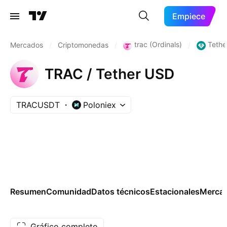
Empiece
trac (Ordinals)
Tethe
Mercados
/
Criptomonedas
/
/
TRAC / Tether USD
TRACUSDT
Poloniex
Resumen
Comunidad
Datos técnicos
Estacionales
Merca
Gráfico completo