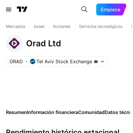
Empiece
Mercados
/
Israel
/
Acciones
/
Servicios tecnológicos
/
S
Orad Ltd
ORAD
Tel Aviv Stock Exchange
Resumen
Información financiera
Comunidad
Datos técni
Rendimiento histórico estacional