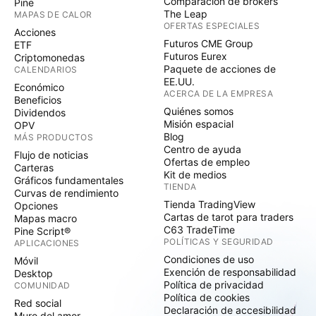
Comparación de brókers
Pine
The Leap
MAPAS DE CALOR
OFERTAS ESPECIALES
Acciones
Futuros CME Group
ETF
Futuros Eurex
Criptomonedas
Paquete de acciones de
CALENDARIOS
EE.UU.
Económico
ACERCA DE LA EMPRESA
Beneficios
Quiénes somos
Dividendos
Misión espacial
OPV
Blog
MÁS PRODUCTOS
Centro de ayuda
Flujo de noticias
Ofertas de empleo
Carteras
Kit de medios
Gráficos fundamentales
TIENDA
Curvas de rendimiento
Tienda TradingView
Opciones
Cartas de tarot para traders
Mapas macro
C63 TradeTime
Pine Script®
POLÍTICAS Y SEGURIDAD
APLICACIONES
Condiciones de uso
Móvil
Exención de responsabilidad
Desktop
Política de privacidad
COMUNIDAD
Política de cookies
Red social
Declaración de accesibilidad
Muro del amor