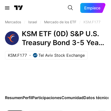
Empiece
Mercados
/
Israel
/
Mercado de los ETF
/
KSM.F177
KSM ETF (0D) S&P U.S.
Treasury Bond 3-5 Year
Units
KSM.F177
Tel Aviv Stock Exchange
Resumen
Perfil
Participaciones
Comunidad
Datos técnico