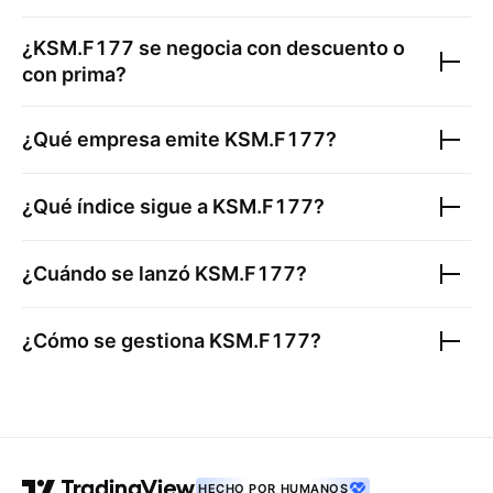
¿
KSM.F177
se negocia con descuento o
con prima?
¿Qué empresa emite
KSM.F177
?
¿Qué índice sigue a
KSM.F177
?
¿Cuándo se lanzó
KSM.F177
?
¿Cómo se gestiona
KSM.F177
?
HECHO POR HUMANOS