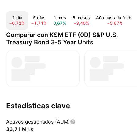
1 día
5 días
1 mes
6 meses
Año hasta la fecha
−0,72%
−1,71%
0,67%
−3,40%
−5,67%
Comparar con KSM ETF (0D) S&P U.S.
Treasury Bond 3-5 Year Units
Estadísticas clave
Activos gestionados (AUM)
‪33,71 M‬
ILS