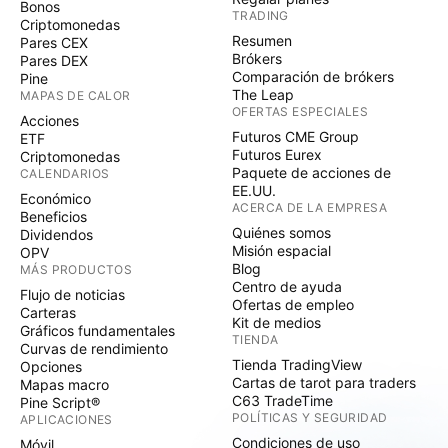
Bonos
TRADING
Criptomonedas
Resumen
Pares CEX
Brókers
Pares DEX
Comparación de brókers
Pine
The Leap
MAPAS DE CALOR
OFERTAS ESPECIALES
Acciones
Futuros CME Group
ETF
Futuros Eurex
Criptomonedas
Paquete de acciones de
CALENDARIOS
EE.UU.
Económico
ACERCA DE LA EMPRESA
Beneficios
Quiénes somos
Dividendos
Misión espacial
OPV
Blog
MÁS PRODUCTOS
Centro de ayuda
Flujo de noticias
Ofertas de empleo
Carteras
Kit de medios
Gráficos fundamentales
TIENDA
Curvas de rendimiento
Tienda TradingView
Opciones
Cartas de tarot para traders
Mapas macro
C63 TradeTime
Pine Script®
POLÍTICAS Y SEGURIDAD
APLICACIONES
Condiciones de uso
Móvil