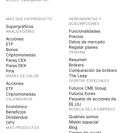
MÁS QUE UN PRODUCTO
HERRAMIENTAS Y
SUSCRIPCIONES
Supergráficos
Funcionalidades
ANALIZADORES
Precios
Acciones
Datos de mercado
ETF
Regalar planes
Bonos
TRADING
Criptomonedas
Resumen
Pares CEX
Brókers
Pares DEX
Comparación de brókers
Pine
The Leap
MAPAS DE CALOR
OFERTAS ESPECIALES
Acciones
Futuros CME Group
ETF
Futuros Eurex
Criptomonedas
Paquete de acciones de
CALENDARIOS
EE.UU.
Económico
ACERCA DE LA EMPRESA
Beneficios
Quiénes somos
Dividendos
Misión espacial
OPV
Blog
MÁS PRODUCTOS
Centro de ayuda