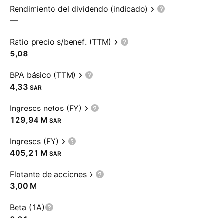
Rendimiento del dividendo (indicado)
—
Ratio precio s/benef. (TTM)
5,08
BPA básico (TTM)
4,33
SAR
Ingresos netos (FY)
‪129,94 M‬
SAR
Ingresos (FY)
‪405,21 M‬
SAR
Flotante de acciones
‪3,00 M‬
Beta (1A)