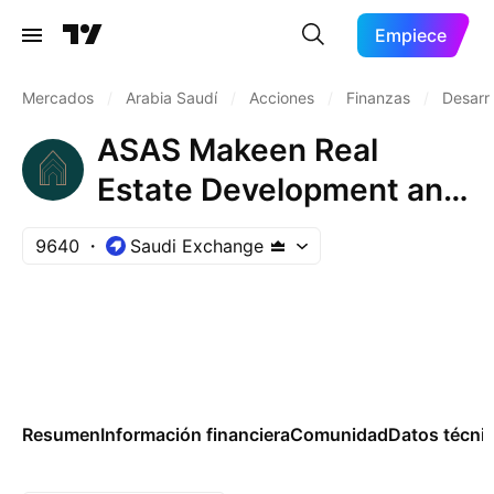
Empiece
Mercados
/
Arabia Saudí
/
Acciones
/
Finanzas
/
Desarro
ASAS Makeen Real
Estate Development and
Investment Company
9640
Saudi Exchange
Resumen
Información financiera
Comunidad
Datos técni