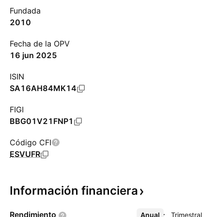
Fundada
2010
Fecha de la OPV
16 jun 2025
ISIN
SA16AH84MK14
FIGI
BBG01V21FNP1
Código CFI
ESVUFR
Información
financiera
Rendimiento
Anual
Más
Trimestral