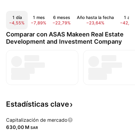
1 día
1 mes
6 meses
Año hasta la fecha
1 año
−4,55%
−7,89%
−22,79%
−23,64%
−42,7
Comparar con ASAS Makeen Real Estate
Development and Investment Company
Estadísticas
clave
Capitalización de mercado
‪630,00 M‬
SAR