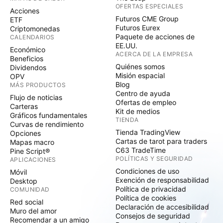
OFERTAS ESPECIALES
Acciones
Futuros CME Group
ETF
Futuros Eurex
Criptomonedas
Paquete de acciones de
CALENDARIOS
EE.UU.
Económico
ACERCA DE LA EMPRESA
Beneficios
Quiénes somos
Dividendos
Misión espacial
OPV
Blog
MÁS PRODUCTOS
Centro de ayuda
Flujo de noticias
Ofertas de empleo
Carteras
Kit de medios
Gráficos fundamentales
TIENDA
Curvas de rendimiento
Tienda TradingView
Opciones
Cartas de tarot para traders
Mapas macro
C63 TradeTime
Pine Script®
POLÍTICAS Y SEGURIDAD
APLICACIONES
Condiciones de uso
Móvil
Exención de responsabilidad
Desktop
Política de privacidad
COMUNIDAD
Política de cookies
Red social
Declaración de accesibilidad
Muro del amor
Consejos de seguridad
Recomendar a un amigo