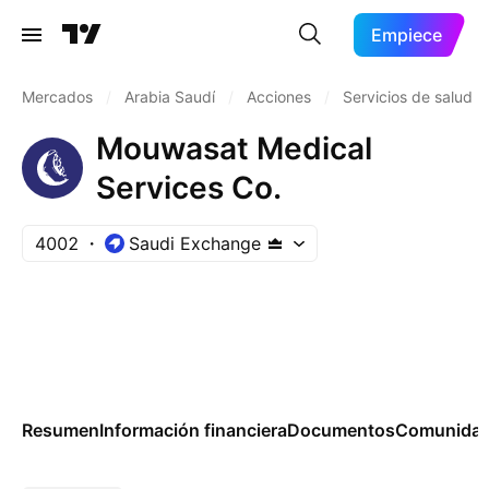
Empiece
Mercados
/
Arabia Saudí
/
Acciones
/
Servicios de salud
Mouwasat Medical
Services Co.
4002
Saudi Exchange
Resumen
Información financiera
Documentos
Comunida