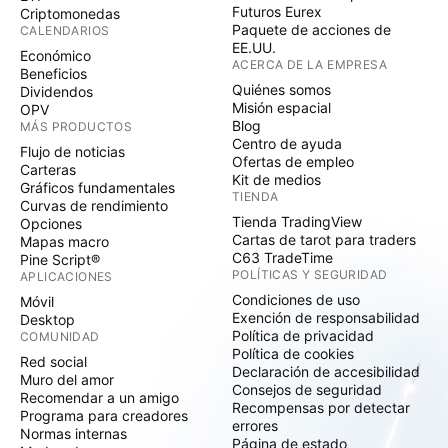
Futuros Eurex
Criptomonedas
Paquete de acciones de
CALENDARIOS
EE.UU.
Económico
ACERCA DE LA EMPRESA
Beneficios
Quiénes somos
Dividendos
Misión espacial
OPV
Blog
MÁS PRODUCTOS
Centro de ayuda
Flujo de noticias
Ofertas de empleo
Carteras
Kit de medios
Gráficos fundamentales
TIENDA
Curvas de rendimiento
Tienda TradingView
Opciones
Cartas de tarot para traders
Mapas macro
C63 TradeTime
Pine Script®
POLÍTICAS Y SEGURIDAD
APLICACIONES
Condiciones de uso
Móvil
Exención de responsabilidad
Desktop
Política de privacidad
COMUNIDAD
Política de cookies
Red social
Declaración de accesibilidad
Muro del amor
Consejos de seguridad
Recomendar a un amigo
Recompensas por detectar
Programa para creadores
errores
Normas internas
Página de estado