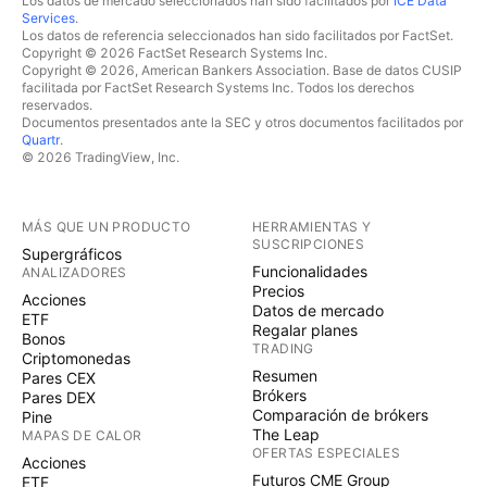
Los datos de mercado seleccionados han sido facilitados por
ICE Data
Services
.
Los datos de referencia seleccionados han sido facilitados por FactSet.
Copyright © 2026 FactSet Research Systems Inc.
Copyright © 2026, American Bankers Association. Base de datos CUSIP
facilitada por FactSet Research Systems Inc. Todos los derechos
reservados.
Documentos presentados ante la SEC y otros documentos facilitados por
Quartr
.
© 2026 TradingView, Inc.
MÁS QUE UN PRODUCTO
HERRAMIENTAS Y
SUSCRIPCIONES
Supergráficos
Funcionalidades
ANALIZADORES
Precios
Acciones
Datos de mercado
ETF
Regalar planes
Bonos
TRADING
Criptomonedas
Resumen
Pares CEX
Brókers
Pares DEX
Comparación de brókers
Pine
The Leap
MAPAS DE CALOR
OFERTAS ESPECIALES
Acciones
Futuros CME Group
ETF