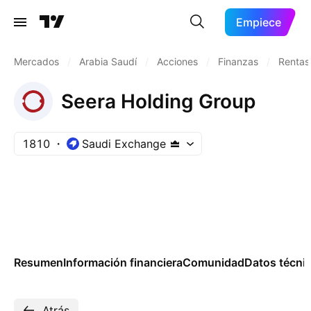
Empiece
Mercados
/
Arabia Saudí
/
Acciones
/
Finanzas
/
Rentas,
Seera Holding Group
1810
Saudi Exchange
Resumen
Información financiera
Comunidad
Datos técni
Atrás