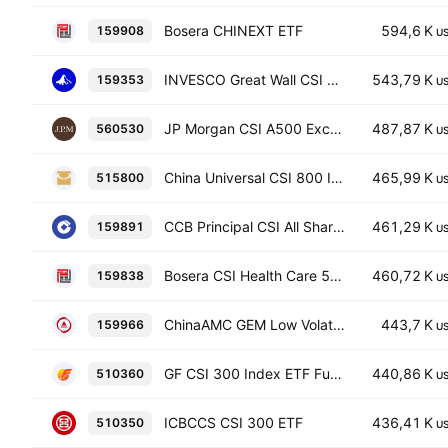
Bosera CHINEXT ETF
594,6 K
159908
U
INVESCO Great Wall CSI A500 Exchange Traded Fund Units
543,79 K
159353
U
JP Morgan CSI A500 Exchange Traded Fund Units
487,87 K
560530
U
China Universal CSI 800 Index ETF Fund
465,99 K
515800
U
CCB Principal CSI All Share Health Care Equip & Services ETF
461,29 K
159891
U
Bosera CSI Health Care 50 ETF
460,72 K
159838
U
ChinaAMC GEM Low Volatility Value ETF
443,7 K
159966
U
GF CSI 300 Index ETF Fund
440,86 K
510360
U
ICBCCS CSI 300 ETF
436,41 K
510350
U