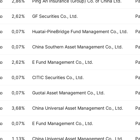
2,86%
Ping An Insurance (Group) Co. of China Ltd.
Pa
SD
2,62%
GF Securities Co., Ltd.
Pa
SD
0,07%
Huatai-PineBridge Fund Management Co., Ltd.
Pa
SD
0,07%
China Southern Asset Management Co., Ltd.
Pa
SD
2,62%
E Fund Management Co., Ltd.
Pa
SD
0,07%
CITIC Securities Co., Ltd.
Pa
SD
0,07%
Guotai Asset Management Co., Ltd.
Pa
SD
3,68%
China Universal Asset Management Co., Ltd.
Pa
SD
0,07%
E Fund Management Co., Ltd.
Pa
SD
1,13%
China Universal Asset Management Co., Ltd.
Pa
SD