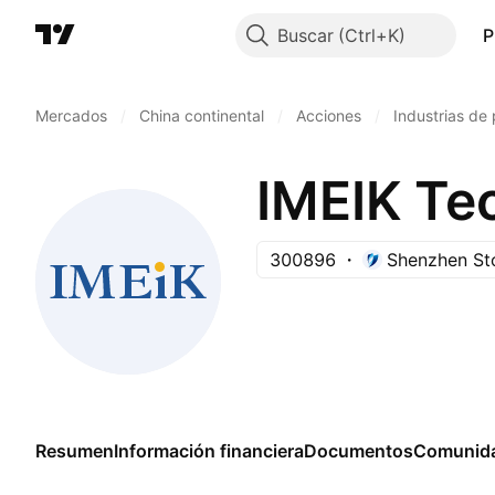
Buscar
P
Mercados
/
China continental
/
Acciones
/
Industrias de
300896
Shenzhen St
Resumen
Información financiera
Documentos
Comunid