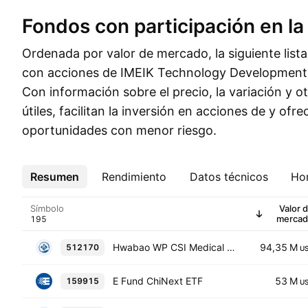
Fondos con participación en la
Ordenada por valor de mercado, la siguiente list
con acciones de IMEIK Technology Development C
Con información sobre el precio, la variación y ot
útiles, facilitan la inversión en acciones de y ofr
oportunidades con menor riesgo.
Resumen
Más
Rendimiento
Datos técnicos
Hor
Símbolo
Valor 
merca
Hwabao WP CSI Medical Exchange Traded Fund Units
94,35 M
512170
U
E Fund ChiNext ETF
53 M
159915
U