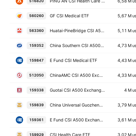
PING AN CSI Health Care Innovation Index ETF
6,58 M
516820
U
GF CSI Medical ETF
5,67 M
560260
U
Huatai-PineBridge CSI A500 Fund Units
5,11 M
563360
U
China Southern CSI A500 Exchange Traded Fund Units
4,73 M
159352
U
E Fund CSI Medical ETF
4,43 M
159847
U
ChinaAMC CSI A500 Exchange Traded Fund Units
4,33 M
512050
U
Guotai CSI A500 Exchange Traded Fund Units
4 M
159338
U
China Universal Guozheng Biological Medicine Exchange Traded Fund Units
3,79 M
159839
U
E Fund CSI A500 Exchange Traded Fund Units
3,61 M
159361
U
CSI Health Care ETF
3,02 M
159929
U