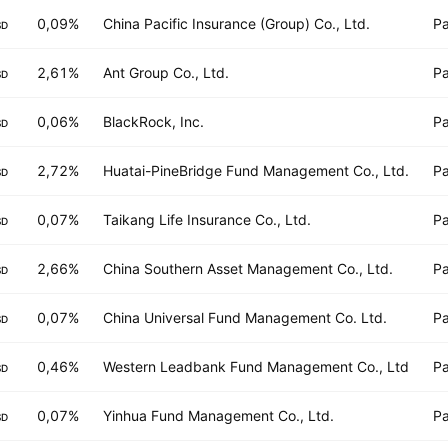
0,09%
China Pacific Insurance (Group) Co., Ltd.
Pa
SD
2,61%
Ant Group Co., Ltd.
Pa
SD
0,06%
BlackRock, Inc.
Pa
SD
2,72%
Huatai-PineBridge Fund Management Co., Ltd.
Pa
SD
0,07%
Taikang Life Insurance Co., Ltd.
Pa
SD
2,66%
China Southern Asset Management Co., Ltd.
Pa
SD
0,07%
China Universal Fund Management Co. Ltd.
Pa
SD
0,46%
Western Leadbank Fund Management Co., Ltd
Pa
SD
0,07%
Yinhua Fund Management Co., Ltd.
Pa
SD