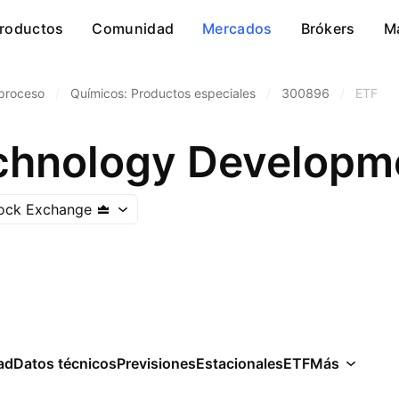
roductos
Comunidad
Mercados
Brókers
M
 proceso
/
Químicos: Productos especiales
/
300896
/
ETF
ock Exchange
ad
Datos técnicos
Previsiones
Estacionales
ETF
Más