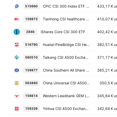
CPIC CSI 300 Index ETF Fund
433,17 K
515660
U
Tianhong CSI healthcare equipment and services Index ETF
410,07 K
159873
U
iShares Core CSI 300 ETF
402,42 K
2846
U
Huatai-PineBridge CSI Healthcare Equipment Services ETF
382,51 K
516790
U
Taikang CSI A500 Exchange Traded Fund Units
371,17 K
560510
U
China Southern All Share Health Care ETF
365,21 K
159877
U
China Universal CSI A500 Exchange Traded Fund Units
350,5 K
563880
U
Western Leadbank GEM Large Cap ETF
345,64 K
159814
U
Yinhua CSI A500 Exchange Traded Fund Units
342,64 K
159339
U