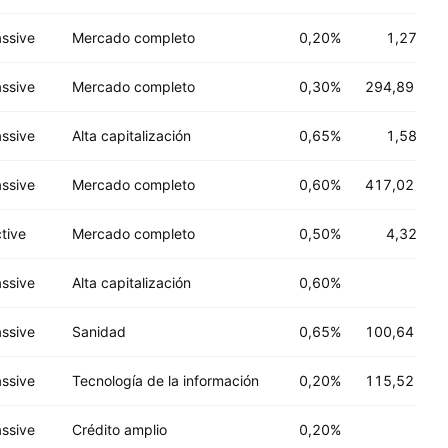
ssive
Mercado completo
0,20%
1,27 B
US
ssive
Mercado completo
0,30%
294,89 M
US
ssive
Alta capitalización
0,65%
1,58 B
US
ssive
Mercado completo
0,60%
417,02 M
US
tive
Mercado completo
0,50%
4,32 B
US
ssive
Alta capitalización
0,60%
ssive
Sanidad
0,65%
100,64 M
US
ssive
Tecnología de la información
0,20%
115,52 M
US
ssive
Crédito amplio
0,20%