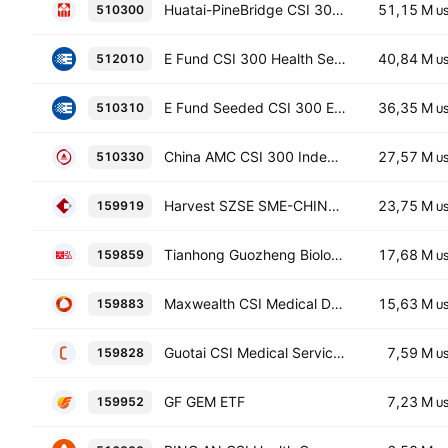
Huatai-PineBridge CSI 300 ETF
51,15 M
510300
U
E Fund CSI 300 Health Sector Index ETF
40,84 M
512010
U
E Fund Seeded CSI 300 ETF
36,35 M
510310
U
China AMC CSI 300 Index ETF (CN)
27,57 M
510330
U
Harvest SZSE SME-CHINEXT 300 Transactional Open-End Index Fund
23,75 M
159919
U
Tianhong Guozheng Biological Medicine Exchange Traded Fund Units
17,68 M
159859
U
Maxwealth CSI Medical Device ETF Index Fund
15,63 M
159883
U
Guotai CSI Medical Service Exchange Traded Fund Units
7,59 M
159828
U
GF GEM ETF
7,23 M
159952
U