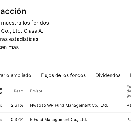
 acción
a muestra los fondos
o., Ltd. Class A.
ras estadísticas
ecen más
ario ampliado
Flujos de los fondos
Dividendos
Es
de
Peso
Emisor
d
do
ge
2,61%
Hwabao WP Fund Management Co., Ltd.
Pa
SD
0,37%
E Fund Management Co., Ltd.
Pa
SD