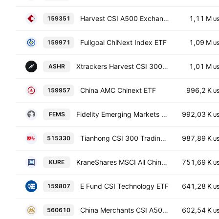
Harvest CSI A500 Exchange Traded Fund Units
1,11 M
159351
U
Fullgoal ChiNext Index ETF
1,09 M
159971
U
Xtrackers Harvest CSI 300 China A-Shares ETF
1,01 M
ASHR
U
China AMC Chinext ETF
996,2 K
159957
U
Fidelity Emerging Markets Equity Research Enhanced UCITS ETF
992,03 K
FEMS
U
Tianhong CSI 300 Trading Open Index Securities Investment Fund Units
987,89 K
515330
U
KraneShares MSCI All China Health Care Index ETF
751,69 K
KURE
U
E Fund CSI Technology ETF
641,28 K
159807
U
China Merchants CSI A500 ETF
602,54 K
560610
U