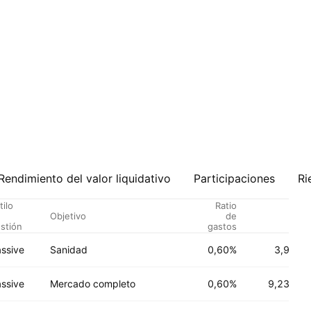
Rendimiento del valor liquidativo
Participaciones
Ri
tilo
Ratio
e
Objetivo
de
AU
stión
gastos
ssive
Sanidad
0,60%
3,9 B
US
ssive
Mercado completo
0,60%
9,23 B
US