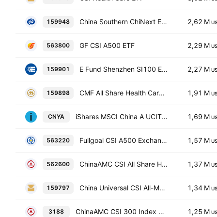
China Southern ChiNext ETF
2,62 M
159948
U
GF CSI A500 ETF
2,29 M
563800
U
E Fund Shenzhen SI100 ETF
2,27 M
159901
U
CMF All Share Health Care Instrument Exchange Traded Fund
1,91 M
159898
U
iShares MSCI China A UCITS ETF
1,69 M
CNYA
U
Fullgoal CSI A500 Exchange Traded Fund Units
1,57 M
563220
U
ChinaAMC CSI All Share Health Care Instrument Index ETF
1,37 M
562600
U
China Universal CSI All-Medical Device Index ETF
1,34 M
159797
U
ChinaAMC CSI 300 Index ETF HKD
1,25 M
3188
U