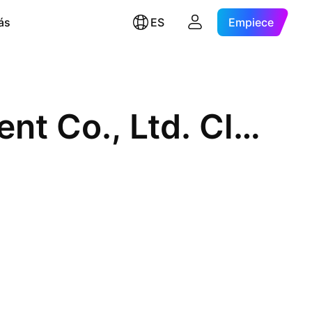
ás
ES
Empiece
IMEIK Technology Development Co., Ltd. Class A