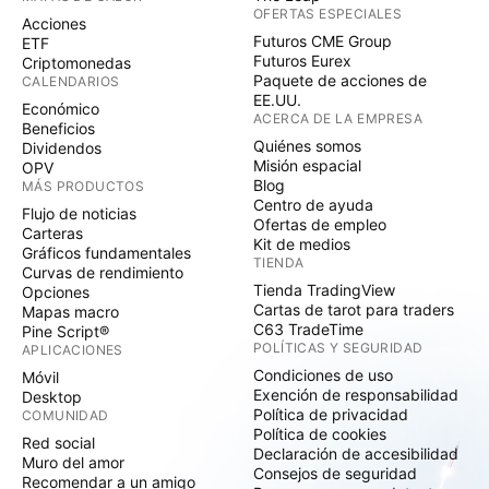
OFERTAS ESPECIALES
Acciones
Futuros CME Group
ETF
Futuros Eurex
Criptomonedas
Paquete de acciones de
CALENDARIOS
EE.UU.
Económico
ACERCA DE LA EMPRESA
Beneficios
Quiénes somos
Dividendos
Misión espacial
OPV
Blog
MÁS PRODUCTOS
Centro de ayuda
Flujo de noticias
Ofertas de empleo
Carteras
Kit de medios
Gráficos fundamentales
TIENDA
Curvas de rendimiento
Tienda TradingView
Opciones
Cartas de tarot para traders
Mapas macro
C63 TradeTime
Pine Script®
POLÍTICAS Y SEGURIDAD
APLICACIONES
Condiciones de uso
Móvil
Exención de responsabilidad
Desktop
Política de privacidad
COMUNIDAD
Política de cookies
Red social
Declaración de accesibilidad
Muro del amor
Consejos de seguridad
Recomendar a un amigo