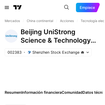
Empiece
Mercados
/
China continental
/
Acciones
/
Tecnología elec
Beijing UniStrong
Science & Technology
Co., Ltd. Class A
002383
Shenzhen Stock Exchange
Resumen
Información financiera
Comunidad
Datos técni