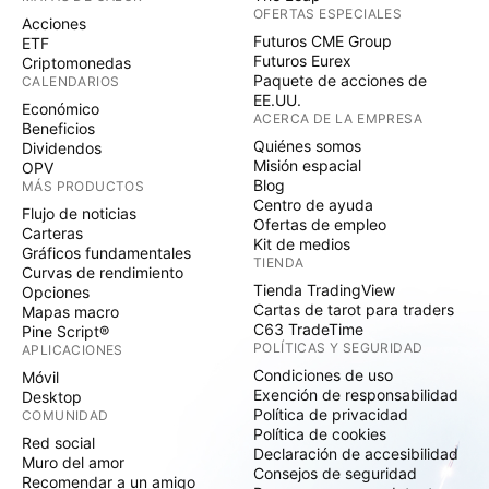
OFERTAS ESPECIALES
Acciones
Futuros CME Group
ETF
Futuros Eurex
Criptomonedas
Paquete de acciones de
CALENDARIOS
EE.UU.
Económico
ACERCA DE LA EMPRESA
Beneficios
Quiénes somos
Dividendos
Misión espacial
OPV
Blog
MÁS PRODUCTOS
Centro de ayuda
Flujo de noticias
Ofertas de empleo
Carteras
Kit de medios
Gráficos fundamentales
TIENDA
Curvas de rendimiento
Tienda TradingView
Opciones
Cartas de tarot para traders
Mapas macro
C63 TradeTime
Pine Script®
POLÍTICAS Y SEGURIDAD
APLICACIONES
Condiciones de uso
Móvil
Exención de responsabilidad
Desktop
Política de privacidad
COMUNIDAD
Política de cookies
Red social
Declaración de accesibilidad
Muro del amor
Consejos de seguridad
Recomendar a un amigo