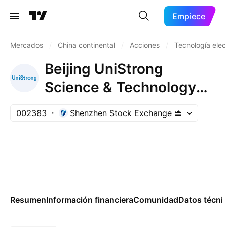
Empiece
Mercados
/
China continental
/
Acciones
/
Tecnología elec
Beijing UniStrong
Science & Technology
Co., Ltd. Class A
002383
Shenzhen Stock Exchange
Resumen
Información financiera
Comunidad
Datos técni