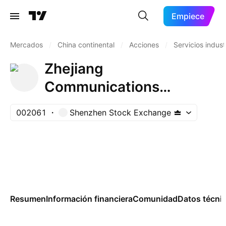
Empiece
Mercados
/
China continental
/
Acciones
/
Servicios indust
Zhejiang
Communications
Technology Co.Ltd.
002061
Shenzhen Stock Exchange
Class A
Resumen
Información financiera
Comunidad
Datos técni