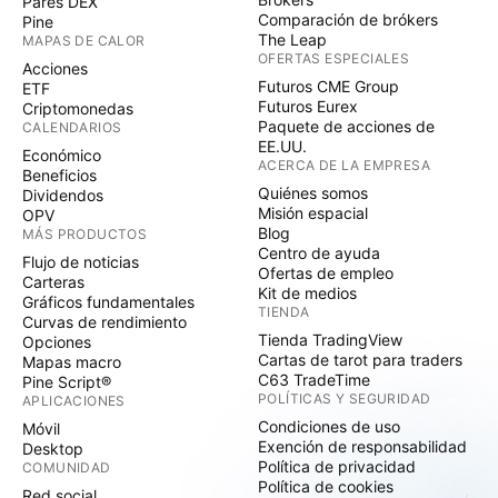
Pares DEX
Comparación de brókers
Pine
The Leap
MAPAS DE CALOR
OFERTAS ESPECIALES
Acciones
Futuros CME Group
ETF
Futuros Eurex
Criptomonedas
Paquete de acciones de
CALENDARIOS
EE.UU.
Económico
ACERCA DE LA EMPRESA
Beneficios
Quiénes somos
Dividendos
Misión espacial
OPV
Blog
MÁS PRODUCTOS
Centro de ayuda
Flujo de noticias
Ofertas de empleo
Carteras
Kit de medios
Gráficos fundamentales
TIENDA
Curvas de rendimiento
Tienda TradingView
Opciones
Cartas de tarot para traders
Mapas macro
C63 TradeTime
Pine Script®
POLÍTICAS Y SEGURIDAD
APLICACIONES
Condiciones de uso
Móvil
Exención de responsabilidad
Desktop
Política de privacidad
COMUNIDAD
Política de cookies
Red social