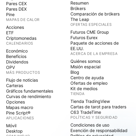
Resumen
Pares CEX
Brókers
Pares DEX
Comparación de brókers
Pine
The Leap
MAPAS DE CALOR
OFERTAS ESPECIALES
Acciones
Futuros CME Group
ETF
Futuros Eurex
Criptomonedas
Paquete de acciones de
CALENDARIOS
EE.UU.
Económico
ACERCA DE LA EMPRESA
Beneficios
Quiénes somos
Dividendos
Misión espacial
OPV
Blog
MÁS PRODUCTOS
Centro de ayuda
Flujo de noticias
Ofertas de empleo
Carteras
Kit de medios
Gráficos fundamentales
TIENDA
Curvas de rendimiento
Tienda TradingView
Opciones
Cartas de tarot para traders
Mapas macro
C63 TradeTime
Pine Script®
POLÍTICAS Y SEGURIDAD
APLICACIONES
Condiciones de uso
Móvil
Exención de responsabilidad
Desktop
Política de privacidad