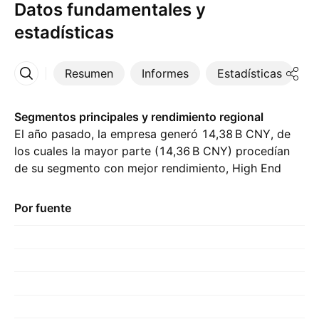
Datos fundamentales y
estadísticas
Resumen
Informes
Estadísticas
D
Más
Segmentos principales y rendimiento regional
El año pasado, la empresa generó ‪14,38 B‬ CNY, de
los cuales la mayor parte (‪14,36 B‬ CNY) procedían
de su segmento con mejor rendimiento, High End
Processor, en comparación con ‪9,13 B‬ CNY del año
previo. La mayor contribución provino de China
Por fuente
(including Hong Kong, Macao, and Taiwan),
representando ‪14,38 B‬ CNY el año pasado., con
‪9,16 B‬ CNY del año anterior.