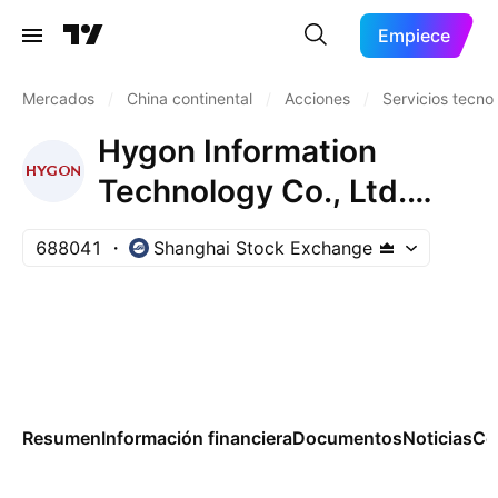
Empiece
Mercados
/
China continental
/
Acciones
/
Servicios tecno
Hygon Information
Technology Co., Ltd.
Class A
688041
Shanghai Stock Exchange
Resumen
Información financiera
Documentos
Noticias
Co