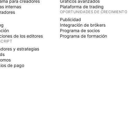
ama para creadores
Gráficos avanzados
s internas
Plataforma de trading
radores
OPORTUNIDADES DE CRECIMIENTO
Publicidad
ng
Integración de brókers
ción
Programa de socios
ciones de los editores
Programa de formación
SCRIPT
adores y estrategias
ds
nomos
ios de pago