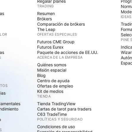
Regalar planes
Progr
TRADING
Norma
Mode
as
Resumen
IDEAS
Brókers
Comparación de brókers
Tradi
The Leap
Forma
ALOR
OFERTAS ESPECIALES
Selec
PINE 
Futuros CME Group
Futuros Eurex
Indic
as
Paquete de acciones de EE.UU.
Wizar
S
ACERCA DE LA EMPRESA
Autó
Espac
Quiénes somos
Misión espacial
Blog
Centro de ayuda
CTOS
Ofertas de empleo
Kit de medios
cias
TIENDA
damentales
Tienda TradingView
ndimiento
Cartas de tarot para traders
C63 TradeTime
o
POLÍTICAS Y SEGURIDAD
Condiciones de uso
S
Exención de responsabilidad