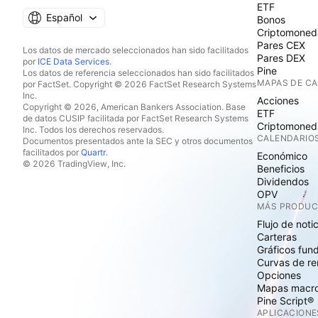
ETF
Español
Bonos
Criptomoned
Pares CEX
Los datos de mercado seleccionados han sido facilitados
Pares DEX
por
ICE Data Services
.
Pine
Los datos de referencia seleccionados han sido facilitados
MAPAS DE C
por FactSet. Copyright © 2026 FactSet Research Systems
Inc.
Acciones
Copyright © 2026, American Bankers Association. Base
ETF
de datos CUSIP facilitada por FactSet Research Systems
Criptomoned
Inc. Todos los derechos reservados.
CALENDARIO
Documentos presentados ante la SEC y otros documentos
facilitados por
Quartr
.
Económico
© 2026 TradingView, Inc.
Beneficios
Dividendos
OPV
MÁS PRODU
Flujo de noti
Carteras
Gráficos fun
Curvas de re
Opciones
Mapas macr
Pine Script®
APLICACIONE