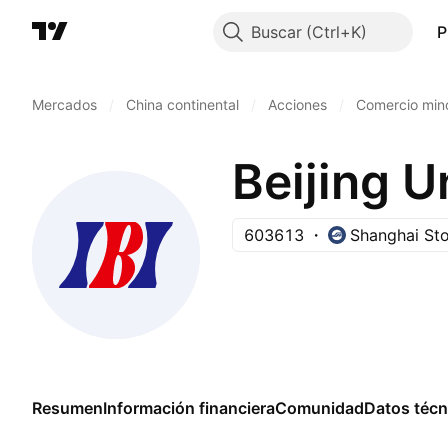
Buscar
P
Mercados
/
China continental
/
Acciones
/
Comercio mino
603613
Shanghai St
Resumen
Información financiera
Comunidad
Datos técn