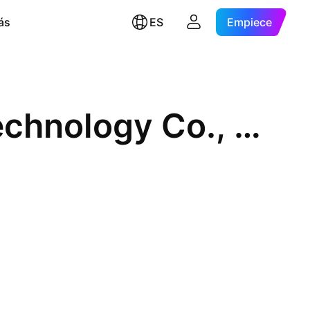
ás
ES
Empiece
Beijing United Information Technology Co., Ltd. Class A