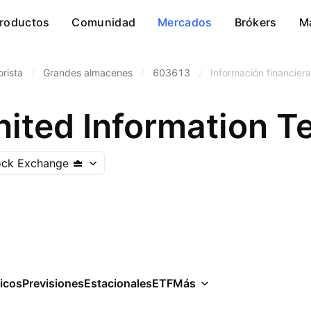
roductos
Comunidad
Mercados
Brókers
M
rista
/
Grandes almacenes
/
603613
/
Información financiera
ock Exchange
icos
Previsiones
Estacionales
ETF
Más