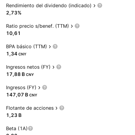
Rendimiento del dividendo (indicado)
2,73%
Ratio precio s/benef. (TTM)
10,61
BPA básico (TTM)
1,34
CNY
Ingresos netos (FY)
‪17,88 B‬
CNY
Ingresos (FY)
‪147,07 B‬
CNY
Flotante de acciones
‪1,23 B‬
Beta (1A)