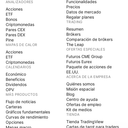
Funcionalidades
ANALIZADORES
Precios
Acciones
Datos de mercado
ETF
Regalar planes
Bonos
TRADING
Criptomonedas
Resumen
Pares CEX
Brókers
Pares DEX
Comparación de brókers
Pine
The Leap
MAPAS DE CALOR
OFERTAS ESPECIALES
Acciones
Futuros CME Group
ETF
Futuros Eurex
Criptomonedas
Paquete de acciones de
CALENDARIOS
EE.UU.
Económico
ACERCA DE LA EMPRESA
Beneficios
Quiénes somos
Dividendos
Misión espacial
OPV
Blog
MÁS PRODUCTOS
Centro de ayuda
Flujo de noticias
Ofertas de empleo
Carteras
Kit de medios
Gráficos fundamentales
TIENDA
Curvas de rendimiento
Tienda TradingView
Opciones
Cartas de tarot para traders
Mapas macro