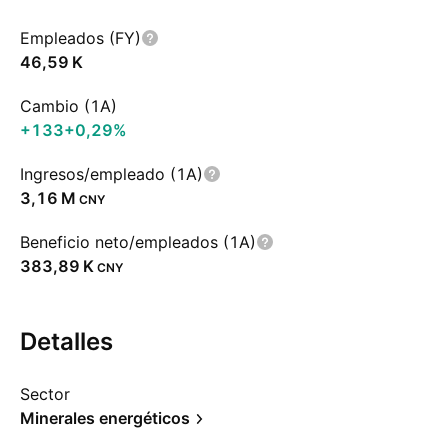
Empleados (FY)
‪46,59 K‬
Cambio (1A)
+133
+0,29%
Ingresos/empleado (1A)
‪3,16 M‬
CNY
Beneficio neto/empleados (1A)
‪383,89 K‬
CNY
Detalles
Sector
Minerales energéticos