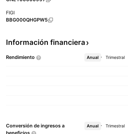
FIGI
BBG000QHGPW5
Información
financiera
Rendimiento
Anual
Más
Trimestral
Conversión de ingresos a
Anual
Más
Trimestral
beneficios