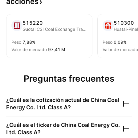
acciones
515220
510300
Guotai CSI Coal Exchange Traded Fund
Huatai-Pine
Peso
7,88%
Peso
0,09%
Valor de mercado
‪97,41 M‬
Valor de mercado
Preguntas frecuentes
¿Cuál es la cotización actual de
China Coal
Energy Co. Ltd. Class A
?
¿Cuál es el ticker de
China Coal Energy Co.
Ltd. Class A
?