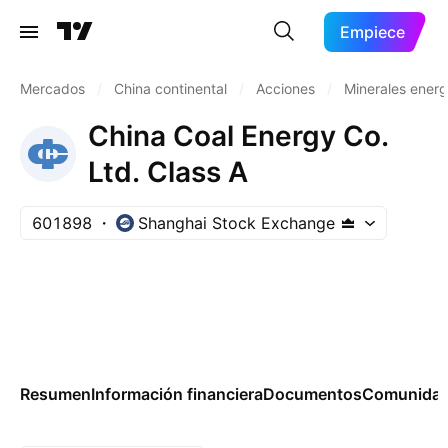
Empiece
Mercados
/
China continental
/
Acciones
/
Minerales energ
China Coal Energy Co.
Ltd. Class A
601898
Shanghai Stock Exchange
Resumen
Información financiera
Documentos
Comunida