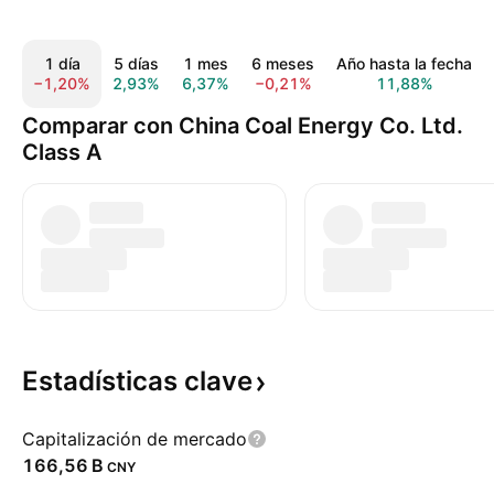
1 día
5 días
1 mes
6 meses
Año hasta la fecha
−1,20%
2,93%
6,37%
−0,21%
11,88%
Comparar con China Coal Energy Co. Ltd.
Class A
Estadísticas
clave
Capitalización de mercado
‪166,56 B‬
CNY