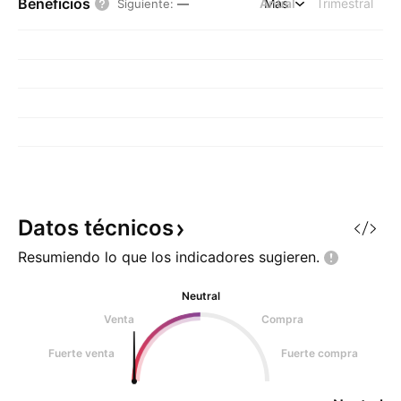
Beneficios
Anual
Más
Trimestral
Siguiente
:
—
Datos
técnicos
Resumiendo lo que los indicadores
sugieren.
Neutral
Venta
Compra
Fuerte venta
Fuerte compra