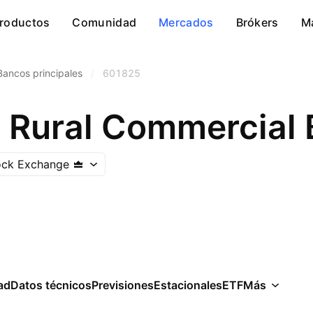
roductos
Comunidad
Mercados
Brókers
M
Bancos principales
/
601825
ock Exchange
ad
Datos técnicos
Previsiones
Estacionales
ETF
Más