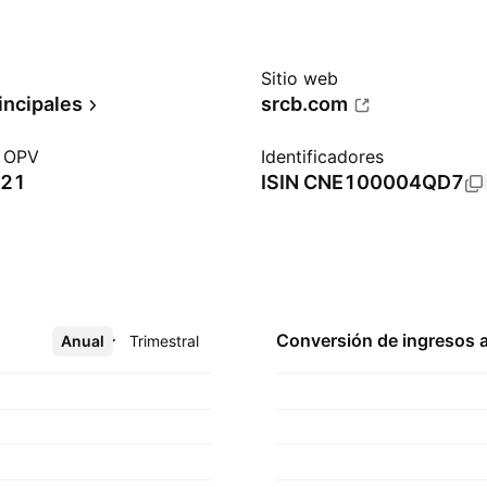
Sitio web
incipales
srcb.com
a OPV
Identificadores
021
ISIN
CNE100004QD7
Conversión de ingresos 
Anual
Más
Trimestral