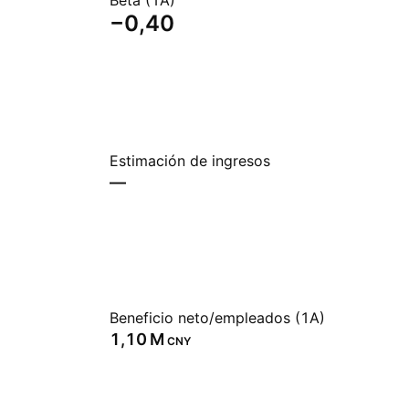
Beta (1A)
−0,40
Estimación de ingresos
—
Beneficio neto/empleados (1A)
‪1,10 M‬
CNY