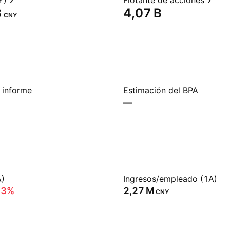
Y)
Flotante de acciones
‬
‪4,07 B‬
CNY
 informe
Estimación del BPA
—
A)
Ingresos/empleado (1A)
93%
‪2,27 M‬
CNY