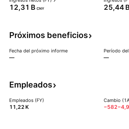
Ingresos netos (FY)
Ingresos (F
‪12,31 B‬
‪25,44 B
CNY
Próximos
beneficios
Fecha del próximo informe
Período del
—
—
Empleados
Empleados (FY)
Cambio (1
‪11,22 K‬
−582
−4,