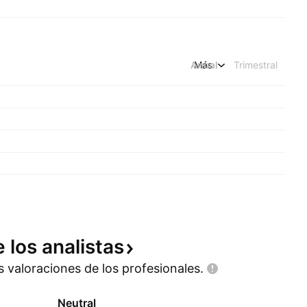
Anual
Más
Trimestral
e los
analistas
as valoraciones de los
profesionales.
Neutral