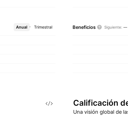
Beneficios
Anual
Más
Trimestral
Siguiente
:
—
Calificación d
Una visión global de l