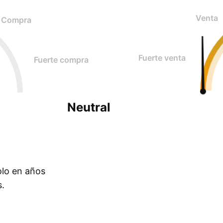
Venta
Compra
Fuerte venta
Fuerte compra
Neutral
olo en años
s.