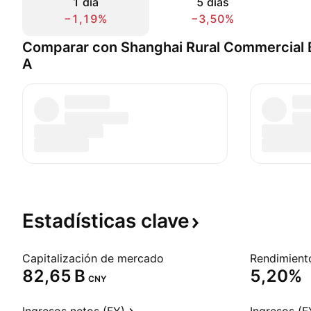
1 día
5 días
−1,19%
−3,50%
Comparar con Shanghai Rural Commercial 
A
Estadísticas
clave
Capitalización de mercado
‪82,65 B‬
5,20%
CNY