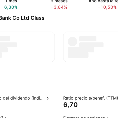
1 mes
6 meses
Año hasta la f
6,30%
−3,84%
−10,50%
Bank Co Ltd Class
Rendimiento del dividendo (indicado)
Ratio precio s/benef. (TTM
6,70