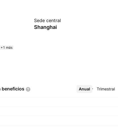
Sede central
Shanghai
+1 más
a
beneficios
Anual
Más
Trimestral