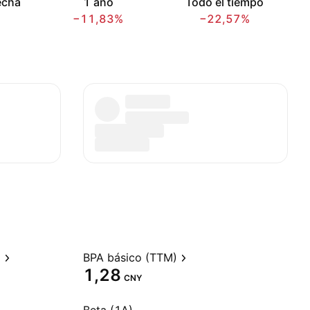
echa
1 año
Todo el tiempo
−11,83%
−22,57%
)
BPA básico (TTM)
1,28
CNY