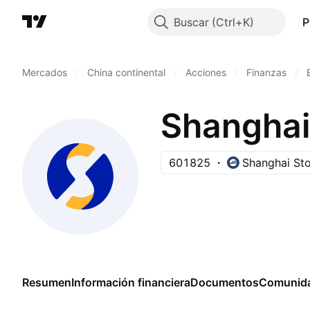
Buscar
P
Mercados
/
China continental
/
Acciones
/
Finanzas
/
601825
Shanghai St
Resumen
Información financiera
Documentos
Comunid