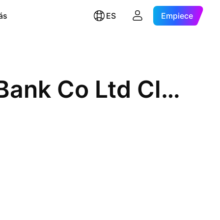
ás
ES
Empiece
Shanghai Rural Commercial Bank Co Ltd Class A