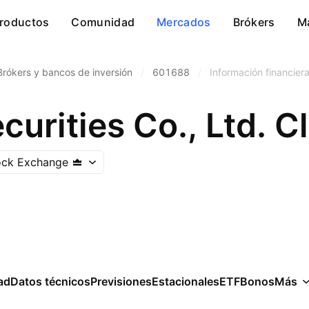
roductos
Comunidad
Mercados
Brókers
M
Brókers y bancos de inversión
/
601688
/
Información financier
curities Co., Ltd. C
ock Exchange
ad
Datos técnicos
Previsiones
Estacionales
ETF
Bonos
Más