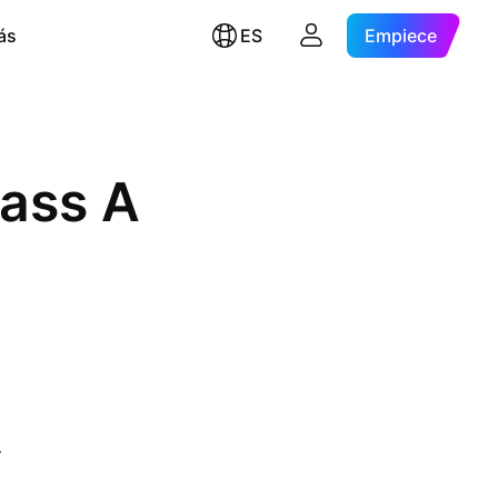
ás
ES
Empiece
a
lass A