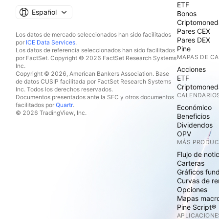
ETF
Español
Bonos
Criptomoned
Pares CEX
Los datos de mercado seleccionados han sido facilitados
Pares DEX
por
ICE Data Services
.
Pine
Los datos de referencia seleccionados han sido facilitados
MAPAS DE C
por FactSet. Copyright © 2026 FactSet Research Systems
Inc.
Acciones
Copyright © 2026, American Bankers Association. Base
ETF
de datos CUSIP facilitada por FactSet Research Systems
Criptomoned
Inc. Todos los derechos reservados.
CALENDARIO
Documentos presentados ante la SEC y otros documentos
facilitados por
Quartr
.
Económico
© 2026 TradingView, Inc.
Beneficios
Dividendos
OPV
MÁS PRODU
Flujo de noti
Carteras
Gráficos fun
Curvas de re
Opciones
Mapas macr
Pine Script®
APLICACIONE