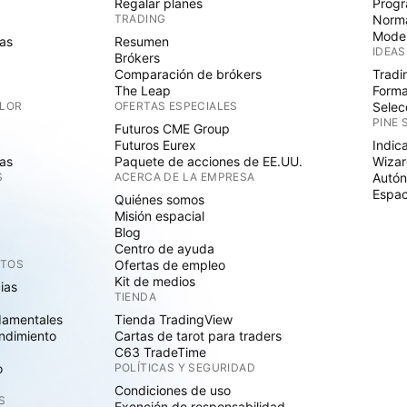
Regalar planes
Progr
TRADING
Norma
Mode
as
Resumen
IDEAS
Brókers
Comparación de brókers
Tradi
The Leap
Forma
ALOR
OFERTAS ESPECIALES
Selec
PINE 
Futuros CME Group
Futuros Eurex
Indic
as
Paquete de acciones de EE.UU.
Wizar
S
ACERCA DE LA EMPRESA
Autó
Espac
Quiénes somos
Misión espacial
Blog
Centro de ayuda
CTOS
Ofertas de empleo
Kit de medios
cias
TIENDA
damentales
Tienda TradingView
ndimiento
Cartas de tarot para traders
C63 TradeTime
o
POLÍTICAS Y SEGURIDAD
Condiciones de uso
S
Exención de responsabilidad