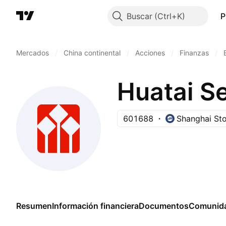
Buscar
P
Mercados
/
China continental
/
Acciones
/
Finanzas
/
Huatai Se
601688
Shanghai St
Resumen
Información financiera
Documentos
Comunid