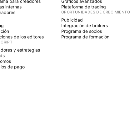
ama para creadores
Gráficos avanzados
s internas
Plataforma de trading
radores
OPORTUNIDADES DE CRECIMIENTO
Publicidad
ng
Integración de brókers
ción
Programa de socios
ciones de los editores
Programa de formación
SCRIPT
adores y estrategias
ds
nomos
ios de pago