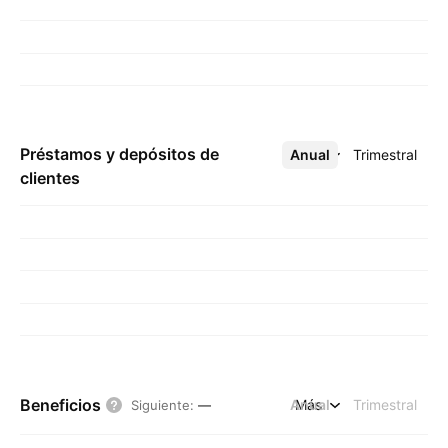
Préstamos y depósitos de
Anual
Más
Trimestral
clientes
Beneficios
Anual
Más
Trimestral
Siguiente
:
—