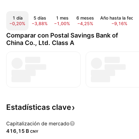
1 día
5 días
1 mes
6 meses
Año hasta la fecha
−0,20%
−3,88%
−1,00%
−4,25%
−9,16%
Comparar con Postal Savings Bank of
China Co., Ltd. Class A
Estadísticas
clave
Capitalización de mercado
‪416,15 B‬
CNY