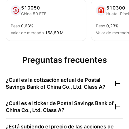
510050
510300
China 50 ETF
Huatai-Pine
Peso
0,63%
Peso
0,23%
Valor de mercado
‪158,89 M‬
Valor de mercado
Preguntas frecuentes
¿Cuál es la cotización actual de
Postal
Savings Bank of China Co., Ltd. Class A
?
¿Cuál es el ticker de
Postal Savings Bank of
China Co., Ltd. Class A
?
¿Está subiendo el precio de las acciones de