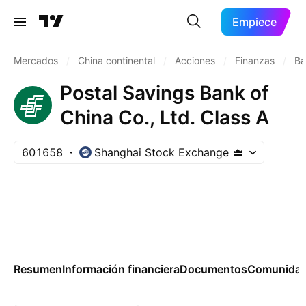
Empiece
Mercados
/
China continental
/
Acciones
/
Finanzas
/
Ba
Postal Savings Bank of
China Co., Ltd. Class A
601658
Shanghai Stock Exchange
Resumen
Información financiera
Documentos
Comunida