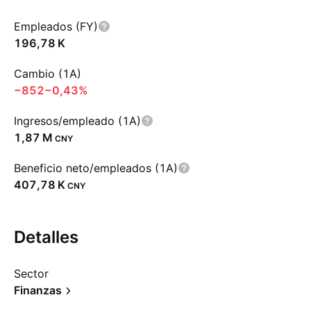
Empleados (FY)
‪196,78 K‬
Cambio (1A)
−852
−0,43%
Ingresos/empleado (1A)
‪1,87 M‬
CNY
Beneficio neto/empleados (1A)
‪407,78 K‬
CNY
Detalles
Sector
Finanzas