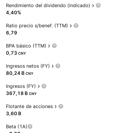
Rendimiento del dividendo (indicado)
4,40%
Ratio precio s/benef. (TTM)
6,79
BPA básico (TTM)
0,73
CNY
Ingresos netos (FY)
‪80,24 B‬
CNY
Ingresos (FY)
‪367,18 B‬
CNY
Flotante de acciones
‪3,60 B‬
Beta (1A)