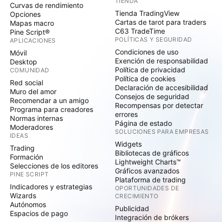
TIENDA
Curvas de rendimiento
Tienda TradingView
Opciones
Cartas de tarot para traders
Mapas macro
C63 TradeTime
Pine Script®
POLÍTICAS Y SEGURIDAD
APLICACIONES
Condiciones de uso
Móvil
Exención de responsabilidad
Desktop
Política de privacidad
COMUNIDAD
Política de cookies
Red social
Declaración de accesibilidad
Muro del amor
Consejos de seguridad
Recomendar a un amigo
Recompensas por detectar
Programa para creadores
errores
Normas internas
Página de estado
Moderadores
SOLUCIONES PARA EMPRESAS
IDEAS
Widgets
Trading
Bibliotecas de gráficos
Formación
Lightweight Charts™
Selecciones de los editores
Gráficos avanzados
PINE SCRIPT
Plataforma de trading
Indicadores y estrategias
OPORTUNIDADES DE
Wizards
CRECIMIENTO
Autónomos
Publicidad
Espacios de pago
Integración de brókers