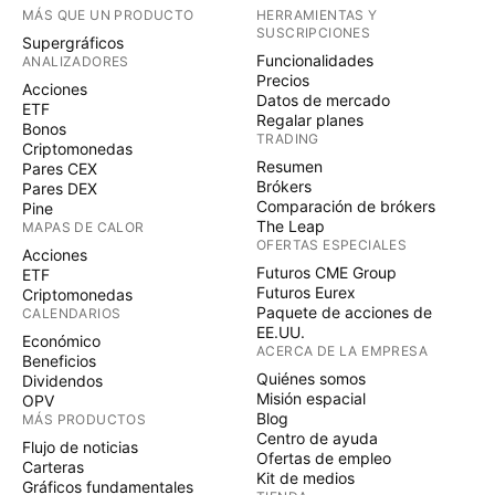
MÁS QUE UN PRODUCTO
HERRAMIENTAS Y
SUSCRIPCIONES
Supergráficos
Funcionalidades
ANALIZADORES
Precios
Acciones
Datos de mercado
ETF
Regalar planes
Bonos
TRADING
Criptomonedas
Resumen
Pares CEX
Brókers
Pares DEX
Comparación de brókers
Pine
The Leap
MAPAS DE CALOR
OFERTAS ESPECIALES
Acciones
Futuros CME Group
ETF
Futuros Eurex
Criptomonedas
Paquete de acciones de
CALENDARIOS
EE.UU.
Económico
ACERCA DE LA EMPRESA
Beneficios
Quiénes somos
Dividendos
Misión espacial
OPV
Blog
MÁS PRODUCTOS
Centro de ayuda
Flujo de noticias
Ofertas de empleo
Carteras
Kit de medios
Gráficos fundamentales