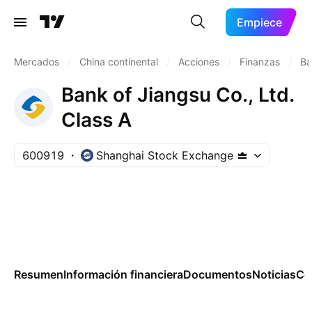
Empiece
Mercados
/
China continental
/
Acciones
/
Finanzas
/
Ba
Bank of Jiangsu Co., Ltd.
Class A
600919
Shanghai Stock Exchange
Resumen
Información financiera
Documentos
Noticias
Co