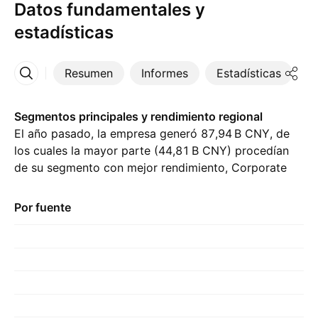
Datos fundamentales y
estadísticas
Resumen
Informes
Estadísticas
D
Más
Segmentos principales y rendimiento regional
El año pasado, la empresa generó ‪87,94 B‬ CNY, de
los cuales la mayor parte (‪44,81 B‬ CNY) procedían
de su segmento con mejor rendimiento, Corporate
Finance, en comparación con ‪37,93 B‬ CNY del año
previo. La mayor contribución provino de China,
Por fuente
representando ‪87,94 B‬ CNY el año pasado., con
‪80,82 B‬ CNY del año anterior.