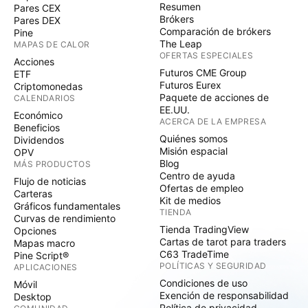
Resumen
Pares CEX
Brókers
Pares DEX
Comparación de brókers
Pine
The Leap
MAPAS DE CALOR
OFERTAS ESPECIALES
Acciones
Futuros CME Group
ETF
Futuros Eurex
Criptomonedas
Paquete de acciones de
CALENDARIOS
EE.UU.
Económico
ACERCA DE LA EMPRESA
Beneficios
Quiénes somos
Dividendos
Misión espacial
OPV
Blog
MÁS PRODUCTOS
Centro de ayuda
Flujo de noticias
Ofertas de empleo
Carteras
Kit de medios
Gráficos fundamentales
TIENDA
Curvas de rendimiento
Tienda TradingView
Opciones
Cartas de tarot para traders
Mapas macro
C63 TradeTime
Pine Script®
POLÍTICAS Y SEGURIDAD
APLICACIONES
Condiciones de uso
Móvil
Exención de responsabilidad
Desktop
Política de privacidad