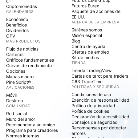
Futuros CME Group
ETF
Futuros Eurex
Criptomonedas
Paquete de acciones de
CALENDARIOS
EE.UU.
Económico
ACERCA DE LA EMPRESA
Beneficios
Quiénes somos
Dividendos
Misión espacial
OPV
Blog
MÁS PRODUCTOS
Centro de ayuda
Flujo de noticias
Ofertas de empleo
Carteras
Kit de medios
Gráficos fundamentales
TIENDA
Curvas de rendimiento
Tienda TradingView
Opciones
Cartas de tarot para traders
Mapas macro
C63 TradeTime
Pine Script®
POLÍTICAS Y SEGURIDAD
APLICACIONES
Condiciones de uso
Móvil
Exención de responsabilidad
Desktop
Política de privacidad
COMUNIDAD
Política de cookies
Red social
Declaración de accesibilidad
Muro del amor
Consejos de seguridad
Recomendar a un amigo
Recompensas por detectar
Programa para creadores
errores
Normas internas