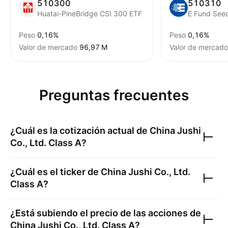
510300
510310
Huatai-PineBridge CSI 300 ETF
E Fund See
Peso
0,16%
Peso
0,16%
Valor de mercado
‪96,97 M‬
Valor de mercado
Preguntas frecuentes
¿Cuál es la cotización actual de
China Jushi
Co., Ltd. Class A
?
¿Cuál es el ticker de
China Jushi Co., Ltd.
Class A
?
¿Está subiendo el precio de las acciones de
China Jushi Co., Ltd. Class A
?