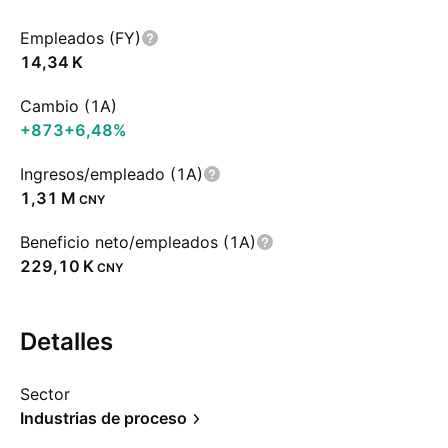
Empleados (FY)
‪14,34 K‬
Cambio (1A)
+873
+6,48%
Ingresos/empleado (1A)
‪1,31 M‬
CNY
Beneficio neto/empleados (1A)
‪229,10 K‬
CNY
Detalles
Sector
Industrias de proceso