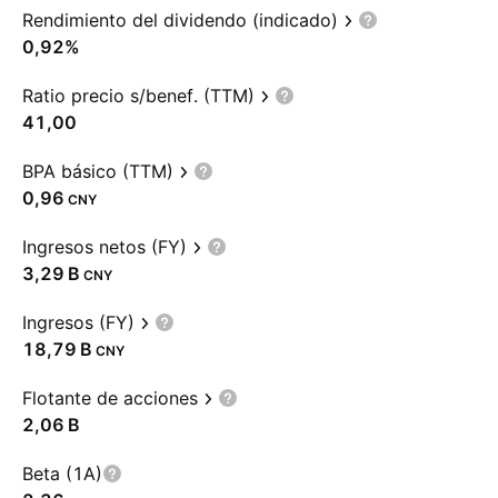
Rendimiento del dividendo (indicado)
0,92%
Ratio precio s/benef. (TTM)
41,00
BPA básico (TTM)
0,96
CNY
Ingresos netos (FY)
‪3,29 B‬
CNY
Ingresos (FY)
‪18,79 B‬
CNY
Flotante de acciones
‪2,06 B‬
Beta (1A)