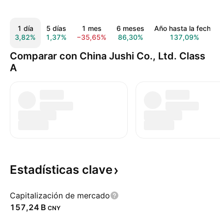
1 día
5 días
1 mes
6 meses
Año hasta la fecha
3,82%
1,37%
−35,65%
86,30%
137,09%
Comparar con China Jushi Co., Ltd. Class
A
Estadísticas
clave
Capitalización de mercado
‪157,24 B‬
CNY