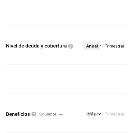
Nivel de deuda y
cobertura
Anual
Más
Trimestral
Beneficios
Anual
Más
Trimestral
Siguiente
:
—