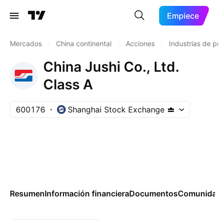
Empiece
Mercados
/
China continental
/
Acciones
/
Industrias de p
China Jushi Co., Ltd.
Class A
600176
Shanghai Stock Exchange
Resumen
Información financiera
Documentos
Comunida